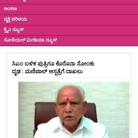
ಅಂಕಣ
ವ್ಯಕ್ತಿ ಪರಿಚಯ
ಕ್ರೈಂ ನ್ಯೂಸ್
ಸೋಶಿಯಲ್ ಮೀಡಿಯಾ ನ್ಯೂಸ್
ಸಿಎಂ ಬಳಿಕ ಪುತ್ರಿಗೂ ಕೊರೊನಾ ಸೋಂಕು
ದೃಢ : ಮಣಿಪಾಲ್ ಆಸ್ಪತ್ರೆಗೆ ದಾಖಲು