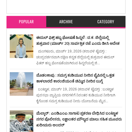
Item Reviewed:
ಸಿಎಂ ಬಳಿಕ ಪುತ್ರಿಗೂ ಕೊರೊನಾ ಸೋಂಕು ದೃಢ : ಮಣಿಪಾಲ್ ಆಸ್ಪತ್ರೆಗೆ
ದಾಖಲು
Rating:
5
Reviewed By:
karavali Times
POPULAR
ARCHIVE
CATEGORY
ಈದುಲ್ ಫಿತ್ರ್ ಹಬ್ಬ ಘೋಷಣೆ ಹಿನ್ನಲೆ : ದ.ಕ. ಜಿಲ್ಲೆಯಲ್ಲಿ
ಶುಕ್ರವಾರ (ಮಾರ್ಚ್ 20) ಸಾರ್ವತ್ರಿಕ ರಜೆ ಎಂದು ಡೀಸಿ ಆದೇಶ
ಮಂಗಳೂರು, ಮಾರ್ಚ್ 19, 2026 (ಕರಾವಳಿ ಟೈಮ್ಸ್) :
ಚಂದ್ರದರ್ಶನವಾಗಿ ದಕ್ಷಿಣ ಕನ್ನಡ ಜಿಲ್ಲೆಯಲ್ಲಿ ಶುಕ್ರವಾರ ಈದುಲ್
ಫಿತರ್ ಹಬ್ಬ ಘೋಷಣೆಯಾಗಿರುವ ಹಿನ್ನಲೆಯಲ್ಲಿ ಜಿ...
ಮೊಡಂಕಾಪು : ಸಮಗ್ರ ಕುಡಿಯುವ ನೀರಿನ ಪೈಪಿನಲ್ಲಿ ಒತ್ತಡ
ತಾಳಲಾರದೆ ಕಾರಂಜಿಯಂತೆ ಚಿಮ್ಮಿದ ನೀರಿನ ಬುಗ್ಗೆ
ಬಂಟ್ವಾಳ, ಮಾರ್ಚ್ 19, 2026 (ಕರಾವಳಿ ಟೈಮ್ಸ್) : ಬಂಟ್ವಾಳ
ಪುರಸಭಾ ವ್ಯಾಪ್ತಿಯ ನಗರಗಳಿಗೆ ನಿರಂತರ ಕುಡಿಯುವ ನೀರಿಗಾಗಿ
ಕೈಗೊಂಡ ಸಮಗ್ರ ಕುಡಿಯುವ ನೀರು ಯೋಜನೆಯ ಮೈನ...
ಮೆಲ್ಕಾರ್ : ಎಂಡಿಎಂಎ ಸಾಗಾಟ ಪ್ರಕರಣ ಬೇಧಿಸಿದ ಬಂಟ್ವಾಳ
ನಗರ ಪೊಲೀಸರು, ಲಕ್ಷಾಂತರ ಮೌಲ್ಯದ ಮಾಲು ಸಹಿತ ಮೂವರು
ಖದೀಮರು ಅಂದರ್