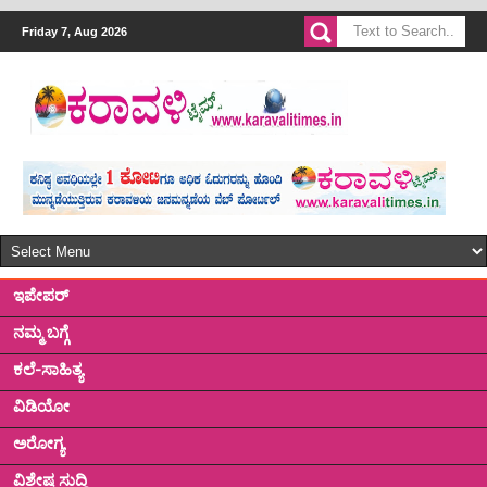
Friday 7, Aug 2026
ಇಪೇಪರ್
ನಮ್ಮ ಬಗ್ಗೆ
ಕಲೆ-ಸಾಹಿತ್ಯ
ವಿಡಿಯೋ
ಅರೋಗ್ಯ
ವಿಶೇಷ ಸುದ್ದಿ