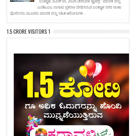
ಬಂಟ್ವಾಳ, ಜೂನ್ 05, 2026 (ಕರಾವಳಿ ಟೈಮ್ಸ್) : ಮಾದಕ ವಸ್ತು
ಎಂಡಿಎಂಎ ಸಾಗಾಟ ಪ್ರಕರಣ ಬೇಧಿಸಿರುವ ಬಂಟ್ವಾಳ ನಗರ ಠಾಣಾ
ಪೊಲೀಸರು ಮೂವರು ಮಾದಕ ವಸ್ತು ಸಹಿತ ಆರೋಪಿಗಳ...
1.5 CRORE VISITORS 1