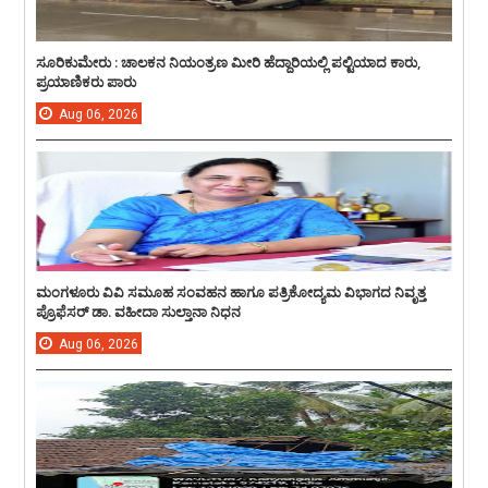
ಸೂರಿಕುಮೇರು : ಚಾಲಕನ ನಿಯಂತ್ರಣ ಮೀರಿ ಹೆದ್ದಾರಿಯಲ್ಲಿ ಪಲ್ಟಿಯಾದ ಕಾರು,
ಪ್ರಯಾಣಿಕರು ಪಾರು
Aug
06,
2026
ಮಂಗಳೂರು ವಿವಿ ಸಮೂಹ ಸಂವಹನ ಹಾಗೂ ಪತ್ರಿಕೋದ್ಯಮ ವಿಭಾಗದ ನಿವೃತ್ತ
ಪ್ರೊಫೆಸರ್ ಡಾ. ವಹೀದಾ ಸುಲ್ತಾನಾ ನಿಧನ
Aug
06,
2026