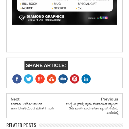
SHARE ARTICLE:
Next
Previous
ತಲಪಾಡಿ : ಅಟೋ ಚಾಲಕನ
ಜುಲೈ 28 (ನಾಳೆ) ಪುದು ಪಂಚಾಯತ್ ವ್ಯಾಪ್ತಿಯ
ಅಜಾಗರೂಕತೆಯಿಂದ ಮಹಿಳೆಗೆ ಗಾಯ
3ನೇ ವಾರ್ಡ್ ವಾರು ಲಸಿಕಾ ಕ್ಯಾಂಪ್ ಸುಜೀರು
ಶಾಲೆಯಲ್ಲಿ
RELATED POSTS