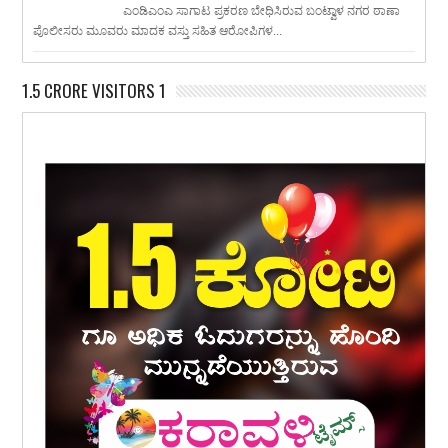
ಎಂಡಿಎಂಎ ಸಾಗಾಟ ಪ್ರಕರಣ ಬೇಧಿಸಿರುವ ಬಂಟ್ವಾಳ ನಗರ ಠಾಣಾ
ಪೊಲೀಸರು ಮೂವರು ಮಾದಕ ವಸ್ತು ಸಹಿತ ಆರೋಪಿಗಳ...
1.5 CRORE VISITORS 1