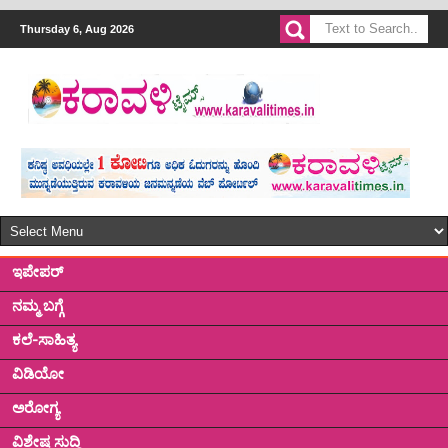
Thursday 6, Aug 2026
ಇಪೇಪರ್
ನಮ್ಮ ಬಗ್ಗೆ
ಕಲೆ-ಸಾಹಿತ್ಯ
ವಿಡಿಯೋ
ಅರೋಗ್ಯ
ವಿಶೇಷ ಸುದ್ದಿ