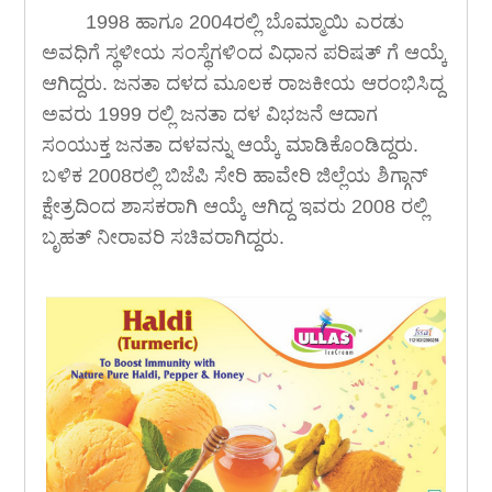
1998 ಹಾಗೂ 2004ರಲ್ಲಿ ಬೊಮ್ಮಾಯಿ ಎರಡು
ಅವಧಿಗೆ ಸ್ಥಳೀಯ ಸಂಸ್ಥೆಗಳಿಂದ ವಿಧಾನ ಪರಿಷತ್ ಗೆ ಆಯ್ಕೆ
ಆಗಿದ್ದರು. ಜನತಾ ದಳದ ಮೂಲಕ ರಾಜಕೀಯ ಆರಂಭಿಸಿದ್ದ
ಅವರು 1999 ರಲ್ಲಿ ಜನತಾ ದಳ ವಿಭಜನೆ ಆದಾಗ
ಸಂಯುಕ್ತ ಜನತಾ ದಳವನ್ನು ಆಯ್ಕೆ ಮಾಡಿಕೊಂಡಿದ್ದರು.
ಬಳಿಕ 2008ರಲ್ಲಿ ಬಿಜೆಪಿ ಸೇರಿ ಹಾವೇರಿ ಜಿಲ್ಲೆಯ ಶಿಗ್ಗಾನ್
ಕ್ಷೇತ್ರದಿಂದ ಶಾಸಕರಾಗಿ ಆಯ್ಕೆ ಆಗಿದ್ದ ಇವರು 2008 ರಲ್ಲಿ
ಬೃಹತ್ ನೀರಾವರಿ ಸಚಿವರಾಗಿದ್ದರು.