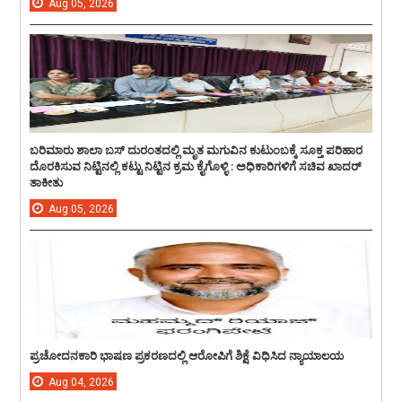
Aug
05,
2026
ಬರಿಮಾರು ಶಾಲಾ ಬಸ್ ದುರಂತದಲ್ಲಿ ಮೃತ ಮಗುವಿನ ಕುಟುಂಬಕ್ಕೆ ಸೂಕ್ತ ಪರಿಹಾರ
ದೊರಕಿಸುವ ನಿಟ್ಟಿನಲ್ಲಿ ಕಟ್ಟು ನಿಟ್ಟಿನ ಕ್ರಮ ಕೈಗೊಳ್ಳಿ : ಅಧಿಕಾರಿಗಳಿಗೆ ಸಚಿವ ಖಾದರ್
ತಾಕೀತು
Aug
05,
2026
ಪ್ರಚೋದನಕಾರಿ ಭಾಷಣ ಪ್ರಕರಣದಲ್ಲಿ ಆರೋಪಿಗೆ ಶಿಕ್ಷೆ ವಿಧಿಸಿದ ನ್ಯಾಯಾಲಯ
Aug
04,
2026