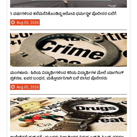
5 ವರ್ಷಗಳಿಂದ ತಲೆಮರೆಸಿಕೊಂಡಿದ್ದ ಆರೋಪಿ ಧರ್ಮಸ್ಥಳ ಪೊಲೀಸರ ಬಲೆಗೆ
Aug
05,
2026
ಮಂಗಳೂರು : ಹಿರಿಯ ವಿದ್ಯಾರ್ಥಿಗಳಿಂದ ಕಿರಿಯ ವಿದ್ಯಾರ್ಥಿಗಳ ಮೇಲೆ ರ್ಯಾಗಿಂಗ್
ಪ್ರಕರಣ, ಐವರ ಬಂಧನ, ಮತ್ತೋರ್ವನಿಗಾಗಿ ಬಲೆ ಬೀಸಿದ ಪೊಲೀಸರು
Aug
05,
2026
ಕಾಲೇಜಿನಲ್ಲಿ ಡ್ರಗ್ಸ್ ಪತ್ತೆ : ಮೂವರು ವಿದ್ಯಾರ್ಥಿಗಳ ವಿರುದ್ದ ಎನ್.ಡಿ.ಪಿಎಸ್. ಪ್ರಕರಣ