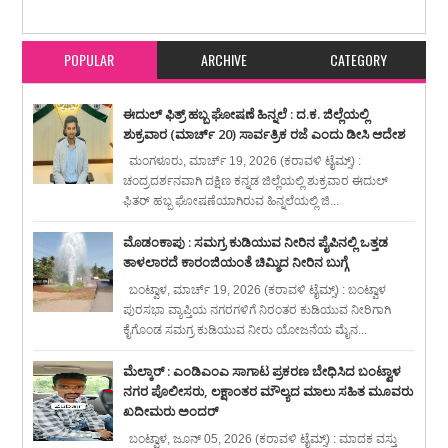
karavali Times
POPULAR
ARCHIVE
CATEGORY
ಈದುಲ್ ಫಿತ್ರ್ ಹಬ್ಬ ಘೋಷಣೆ ಹಿನ್ನಲೆ : ದ.ಕ. ಜಿಲ್ಲೆಯಲ್ಲಿ
ಶುಕ್ರವಾರ (ಮಾರ್ಚ್ 20) ಸಾರ್ವತ್ರಿಕ ರಜೆ ಎಂದು ಡೀಸಿ ಆದೇಶ
ಮಂಗಳೂರು, ಮಾರ್ಚ್ 19, 2026 (ಕರಾವಳಿ ಟೈಮ್ಸ್) :
ಚಂದ್ರದರ್ಶನವಾಗಿ ದಕ್ಷಿಣ ಕನ್ನಡ ಜಿಲ್ಲೆಯಲ್ಲಿ ಶುಕ್ರವಾರ ಈದುಲ್
ಫಿತರ್ ಹಬ್ಬ ಘೋಷಣೆಯಾಗಿರುವ ಹಿನ್ನಲೆಯಲ್ಲಿ ಜಿ...
ಮೊಡಂಕಾಪು : ಸಮಗ್ರ ಕುಡಿಯುವ ನೀರಿನ ಪೈಪಿನಲ್ಲಿ ಒತ್ತಡ
ತಾಳಲಾರದೆ ಕಾರಂಜಿಯಂತೆ ಚಿಮ್ಮಿದ ನೀರಿನ ಬುಗ್ಗೆ
ಬಂಟ್ವಾಳ, ಮಾರ್ಚ್ 19, 2026 (ಕರಾವಳಿ ಟೈಮ್ಸ್) : ಬಂಟ್ವಾಳ
ಪುರಸಭಾ ವ್ಯಾಪ್ತಿಯ ನಗರಗಳಿಗೆ ನಿರಂತರ ಕುಡಿಯುವ ನೀರಿಗಾಗಿ
ಕೈಗೊಂಡ ಸಮಗ್ರ ಕುಡಿಯುವ ನೀರು ಯೋಜನೆಯ ಮೈನ...
ಮೆಲ್ಕಾರ್ : ಎಂಡಿಎಂಎ ಸಾಗಾಟ ಪ್ರಕರಣ ಬೇಧಿಸಿದ ಬಂಟ್ವಾಳ
ನಗರ ಪೊಲೀಸರು, ಲಕ್ಷಾಂತರ ಮೌಲ್ಯದ ಮಾಲು ಸಹಿತ ಮೂವರು
ಖದೀಮರು ಅಂದರ್
ಬಂಟ್ವಾಳ, ಜೂನ್ 05, 2026 (ಕರಾವಳಿ ಟೈಮ್ಸ್) : ಮಾದಕ ವಸ್ತು