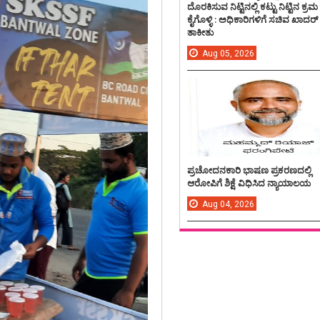
ದೊರಕಿಸುವ ನಿಟ್ಟಿನಲ್ಲಿ ಕಟ್ಟು ನಿಟ್ಟಿನ ಕ್ರಮ
ಕೈಗೊಳ್ಳಿ : ಅಧಿಕಾರಿಗಳಿಗೆ ಸಚಿವ ಖಾದರ್
ತಾಕೀತು
Aug
05,
2026
ಪ್ರಚೋದನಕಾರಿ ಭಾಷಣ ಪ್ರಕರಣದಲ್ಲಿ
ಆರೋಪಿಗೆ ಶಿಕ್ಷೆ ವಿಧಿಸಿದ ನ್ಯಾಯಾಲಯ
Aug
04,
2026