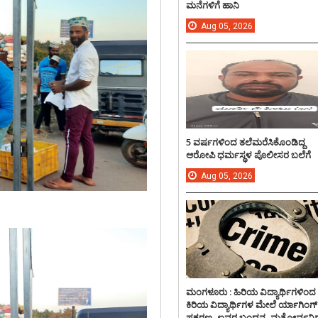
ಮನೆಗಳಿಗೆ ಹಾನಿ
Aug
05,
2026
5 ವರ್ಷಗಳಿಂದ ತಲೆಮರೆಸಿಕೊಂಡಿದ್ದ
ಆರೋಪಿ ಧರ್ಮಸ್ಥಳ ಪೊಲೀಸರ ಬಲೆಗೆ
Aug
05,
2026
ಮಂಗಳೂರು : ಹಿರಿಯ ವಿದ್ಯಾರ್ಥಿಗಳಿಂದ
ಕಿರಿಯ ವಿದ್ಯಾರ್ಥಿಗಳ ಮೇಲೆ ರ್ಯಾಗಿಂಗ್
ಪ್ರಕರಣ, ಐವರ ಬಂಧನ, ಮತ್ತೋರ್ವನಿಗ