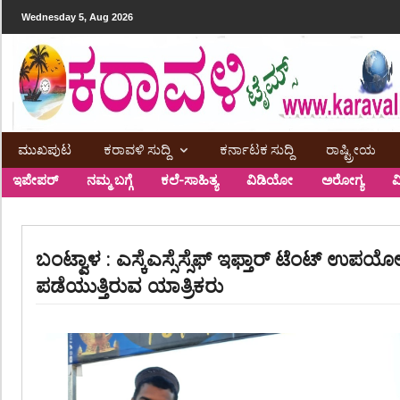
Wednesday 5, Aug 2026
ಮುಖಪುಟ
ಕರಾವಳಿ ಸುದ್ದಿ
ಕರ್ನಾಟಕ ಸುದ್ದಿ
ರಾಷ್ಟ್ರೀಯ
ಇಪೇಪರ್
ನಮ್ಮ ಬಗ್ಗೆ
ಕಲೆ-ಸಾಹಿತ್ಯ
ವಿಡಿಯೋ
ಅರೋಗ್ಯ
ವ
ಬಂಟ್ವಾಳ : ಎಸ್ಕೆಎಸ್ಸೆಸ್ಸೆಫ್ ಇಫ್ತಾರ್ ಟೆಂಟ್ ಉಪಯ
ಪಡೆಯುತ್ತಿರುವ ಯಾತ್ರಿಕರು