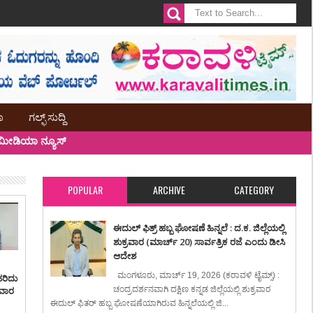
ಾ
ಗಲ್ಫ್ ಸುದ್ದಿ
ೀಡಿಯಾ ನ್ಯೂಸ್
POPULAR
ARCHIVE
CATEGORY
ಈದುಲ್ ಫಿತ್ರ್ ಹಬ್ಬ ಘೋಷಣೆ ಹಿನ್ನಲೆ : ದ.ಕ. ಜಿಲ್ಲೆಯಲ್ಲಿ
ಶುಕ್ರವಾರ (ಮಾರ್ಚ್ 20) ಸಾರ್ವತ್ರಿಕ ರಜೆ ಎಂದು ಡೀಸಿ
ಆದೇಶ
ಮಂಗಳೂರು, ಮಾರ್ಚ್ 19, 2026 (ಕರಾವಳಿ ಟೈಮ್ಸ್) :
ಹರಿದು
ಸವಾರ
ಚಂದ್ರದರ್ಶನವಾಗಿ ದಕ್ಷಿಣ ಕನ್ನಡ ಜಿಲ್ಲೆಯಲ್ಲಿ ಶುಕ್ರವಾರ
ಈದುಲ್ ಫಿತರ್ ಹಬ್ಬ ಘೋಷಣೆಯಾಗಿರುವ ಹಿನ್ನಲೆಯಲ್ಲಿ ಜಿ...