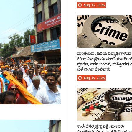
Aug
05,
2026
ಮಂಗಳೂರು : ಹಿರಿಯ ವಿದ್ಯಾರ್ಥಿಗಳಿಂದ
ಕಿರಿಯ ವಿದ್ಯಾರ್ಥಿಗಳ ಮೇಲೆ ರ್ಯಾಗಿಂಗ್
ಪ್ರಕರಣ, ಐವರ ಬಂಧನ, ಮತ್ತೋರ್ವನಿಗ
ಬಲೆ ಬೀಸಿದ ಪೊಲೀಸರು
Aug
05,
2026
ಕಾಲೇಜಿನಲ್ಲಿ ಡ್ರಗ್ಸ್ ಪತ್ತೆ : ಮೂವರು
ವಿದ್ಯಾರ್ಥಿಗಳ ವಿರುದ್ದ ಎನ್.ಡಿ.ಪಿಎಸ್. ಪ