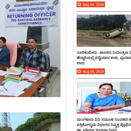
Aug
06,
2026
ಸೂರಿಕುಮೇರು : ಚಾಲಕನ ನಿಯಂತ್ರಣ 
ಹೆದ್ದಾರಿಯಲ್ಲಿ ಪಲ್ಟಿಯಾದ ಕಾರು, ಪ್ರಯಾ
ಪಾರು
Aug
06,
2026
ಮಂಗಳೂರು ವಿವಿ ಸಮೂಹ ಸಂವಹನ 
ಪತ್ರಿಕೋದ್ಯಮ ವಿಭಾಗದ ನಿವೃತ್ತ ಪ್ರೊಫೆಸ
ಡಾ. ವಹೀದಾ ಸುಲ್ತಾನಾ ನಿಧನ