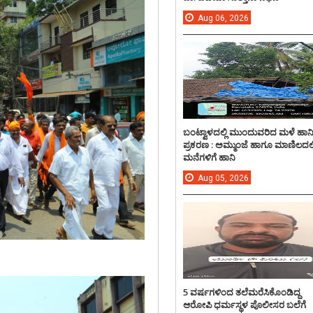
Aug
06,
2026
ಬಂಟ್ವಾಳದಲ್ಲಿ ಮುಂದುವರಿದ ಮಳೆ ಹಾನ
ಪ್ರಕರಣ : ಅಮ್ಮುಂಜೆ ಹಾಗೂ ಮಾಣಿಲದಲ್ಲ
ಮನೆಗಳಿಗೆ ಹಾನಿ
Aug
05,
2026
5 ವರ್ಷಗಳಿಂದ ತಲೆಮರೆಸಿಕೊಂಡಿದ್ದ
ಆರೋಪಿ ಧರ್ಮಸ್ಥಳ ಪೊಲೀಸರ ಬಲೆಗೆ