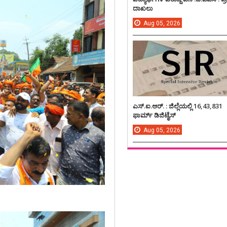
ದಾಖಲು
Aug
05,
2026
ಎಸ್.ಐ.ಆರ್. : ಜಿಲ್ಲೆಯಲ್ಲಿ 16,43,831
ಫಾರ್ಮ್ ಡಿಜಿಟೈಸ್
Aug
05,
2026