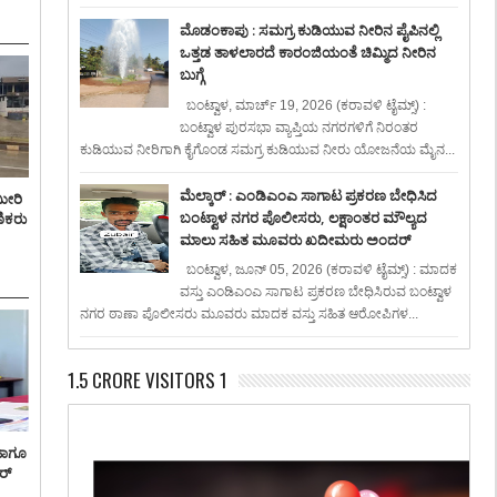
ಮೊಡಂಕಾಪು : ಸಮಗ್ರ ಕುಡಿಯುವ ನೀರಿನ ಪೈಪಿನಲ್ಲಿ
ಒತ್ತಡ ತಾಳಲಾರದೆ ಕಾರಂಜಿಯಂತೆ ಚಿಮ್ಮಿದ ನೀರಿನ
ಬುಗ್ಗೆ
ಬಂಟ್ವಾಳ, ಮಾರ್ಚ್ 19, 2026 (ಕರಾವಳಿ ಟೈಮ್ಸ್) :
ಬಂಟ್ವಾಳ ಪುರಸಭಾ ವ್ಯಾಪ್ತಿಯ ನಗರಗಳಿಗೆ ನಿರಂತರ
ಕುಡಿಯುವ ನೀರಿಗಾಗಿ ಕೈಗೊಂಡ ಸಮಗ್ರ ಕುಡಿಯುವ ನೀರು ಯೋಜನೆಯ ಮೈನ...
ಮೆಲ್ಕಾರ್ : ಎಂಡಿಎಂಎ ಸಾಗಾಟ ಪ್ರಕರಣ ಬೇಧಿಸಿದ
ಮೀರಿ
ಬಂಟ್ವಾಳ ನಗರ ಪೊಲೀಸರು, ಲಕ್ಷಾಂತರ ಮೌಲ್ಯದ
ಣಿಕರು
ಮಾಲು ಸಹಿತ ಮೂವರು ಖದೀಮರು ಅಂದರ್
ಬಂಟ್ವಾಳ, ಜೂನ್ 05, 2026 (ಕರಾವಳಿ ಟೈಮ್ಸ್) : ಮಾದಕ
ವಸ್ತು ಎಂಡಿಎಂಎ ಸಾಗಾಟ ಪ್ರಕರಣ ಬೇಧಿಸಿರುವ ಬಂಟ್ವಾಳ
ನಗರ ಠಾಣಾ ಪೊಲೀಸರು ಮೂವರು ಮಾದಕ ವಸ್ತು ಸಹಿತ ಆರೋಪಿಗಳ...
1.5 CRORE VISITORS 1
ಹಾಗೂ
ರ್