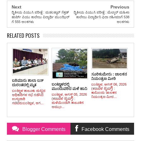
Next
Previous
ದ್ವಿತೀಯ ಪಿಯುಸಿ ಪರೀಕ್ಷೆ : ಮಡಂತ್ಯಾರ್ ಸೆಕ್ರಡ್
ದ್ವಿತೀಯ ಪಿಯುಸಿ ಪರೀಕ್ಷೆ : ಮೆಲ್ಕಾರ್ ಮಹಿಳಾ
ಹಾರ್ಟ್ ಪಿಯು ಕಾಲೇಜು ವಿದ್ಯಾರ್ಥಿ ಮುಂಝಿರ್
ಕಾಲೇಜು ವಿದ್ಯಾರ್ಥಿನಿ ಫಿದಾ ನಹೀಮಾಗೆ 538
ಗೆ 555 ಅಂಕಗಳು
ಅಂಕಗಳು
RELATED POSTS
ಸೂರಿಕುಮೇರು : ಚಾಲಕನ
ನಿಯಂತ್ರಣ ಮೀರಿ
ಬರಿಮಾರು ಶಾಲಾ ಬಸ್
ಹೆದ್ದಾರಿಯಲ್ಲಿ ಪಲ್ಟಿಯಾದ
ಬಂಟ್ವಾಳದಲ್ಲಿ
ಬಂಟ್ವಾಳ, ಆಗಸ್ಟ್ 06, 2026
ದುರಂತದಲ್ಲಿ ಮೃತ
ಕಾರು, ಪ್ರಯಾಣಿಕರು
(ಕರಾವಳಿ ಟೈಮ್ಸ್) :
ಮುಂದುವರಿದ ಮಳೆ ಹಾನಿ
ಮಗುವಿನ ಕುಟುಂಬಕ್ಕೆ
ಬಂಟ್ವಾಳ ತಾಲೂಕು ಮಟ್ಟದ
ಪಾರು
ಕಾರೊಂದು ಚಾಲಕನ
ಪ್ರಕರಣ : ಅಮ್ಮುಂಜೆ
ಸೂಕ್ತ ಪರಿಹಾರ
ಬಂಟ್ವಾಳ, ಆಗಸ್ಟ್ 05, 2026
ಅಧಿಕಾರಿಗಳ ಸಭೆ ನಡೆಸಿದ
ನಿಯಂತ್ರಣ ಮೀರ...
ಹಾಗೂ ಮಾಣಿಲದಲ್ಲಿ
ದೊರಕಿಸುವ ನಿಟ್ಟಿನಲ್ಲಿ ಕಟ್ಟು
(ಕರಾವಳಿ ಟೈಮ್ಸ್) :
ಉಸ್ತುವಾರಿ
ಮನೆಗಳಿಗೆ ಹಾನಿ
ನಿಟ್ಟಿನ ಕ್ರಮ ಕೈಗೊಳ್ಳಿ :
ಮಳೆಯಿಂದಾಗಿ ತಾಲೂಕಿನ
ಸಚಿವರುಬಂಟ್ವಾಳ, ಆಗ...
ಅಮ್ಮುಂ...
ಅಧಿಕಾರಿಗಳಿಗೆ ಸಚಿವ
ಖಾದರ್ ತಾಕೀತು
Blogger Comments
Facebook Comments