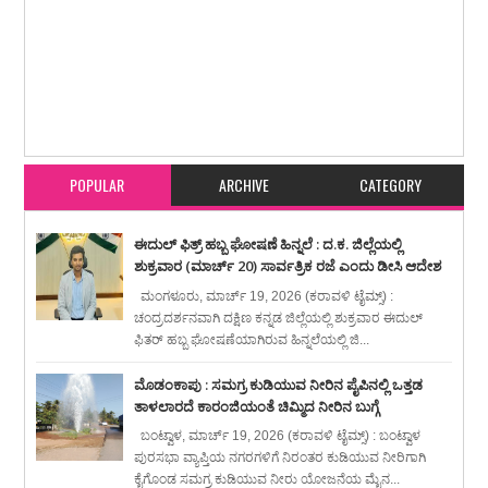
Item Reviewed:
ಗುಡ್ಡೆಅಂಗಡಿಯಲ್ಲಿ ಸಂಬ್ರಮದ ಈದುಲ್ ಫಿತ್ರ್ ಆಚರಣೆ
Rating:
5
Reviewed By:
karavali Times
POPULAR
ARCHIVE
CATEGORY
ಈದುಲ್ ಫಿತ್ರ್ ಹಬ್ಬ ಘೋಷಣೆ ಹಿನ್ನಲೆ : ದ.ಕ. ಜಿಲ್ಲೆಯಲ್ಲಿ
ಶುಕ್ರವಾರ (ಮಾರ್ಚ್ 20) ಸಾರ್ವತ್ರಿಕ ರಜೆ ಎಂದು ಡೀಸಿ ಆದೇಶ
ಮಂಗಳೂರು, ಮಾರ್ಚ್ 19, 2026 (ಕರಾವಳಿ ಟೈಮ್ಸ್) :
ಚಂದ್ರದರ್ಶನವಾಗಿ ದಕ್ಷಿಣ ಕನ್ನಡ ಜಿಲ್ಲೆಯಲ್ಲಿ ಶುಕ್ರವಾರ ಈದುಲ್
ಫಿತರ್ ಹಬ್ಬ ಘೋಷಣೆಯಾಗಿರುವ ಹಿನ್ನಲೆಯಲ್ಲಿ ಜಿ...
ಮೊಡಂಕಾಪು : ಸಮಗ್ರ ಕುಡಿಯುವ ನೀರಿನ ಪೈಪಿನಲ್ಲಿ ಒತ್ತಡ
ತಾಳಲಾರದೆ ಕಾರಂಜಿಯಂತೆ ಚಿಮ್ಮಿದ ನೀರಿನ ಬುಗ್ಗೆ
ಬಂಟ್ವಾಳ, ಮಾರ್ಚ್ 19, 2026 (ಕರಾವಳಿ ಟೈಮ್ಸ್) : ಬಂಟ್ವಾಳ
ಪುರಸಭಾ ವ್ಯಾಪ್ತಿಯ ನಗರಗಳಿಗೆ ನಿರಂತರ ಕುಡಿಯುವ ನೀರಿಗಾಗಿ
ಕೈಗೊಂಡ ಸಮಗ್ರ ಕುಡಿಯುವ ನೀರು ಯೋಜನೆಯ ಮೈನ...