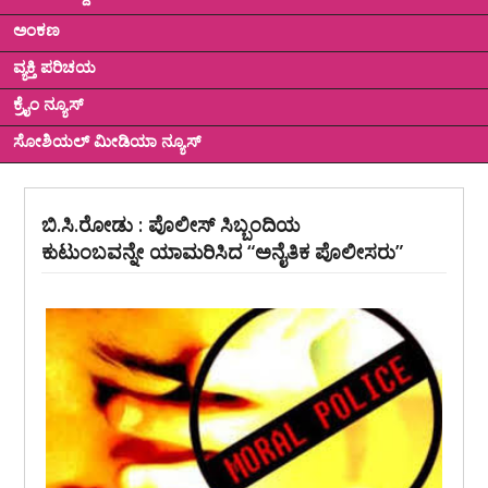
ಅಂಕಣ
ವ್ಯಕ್ತಿ ಪರಿಚಯ
ಕ್ರೈಂ ನ್ಯೂಸ್
ಸೋಶಿಯಲ್ ಮೀಡಿಯಾ ನ್ಯೂಸ್
ಬಿ.ಸಿ.ರೋಡು : ಪೊಲೀಸ್ ಸಿಬ್ಬಂದಿಯ
ಕುಟುಂಬವನ್ನೇ ಯಾಮರಿಸಿದ “ಅನೈತಿಕ ಪೊಲೀಸರು”