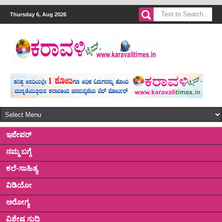
Thursday 6, Aug 2026
ಇಪೇಪರ್
ನಮ್ಮ ಬಗ್ಗೆ
ಕಲೆ-ಸಾಹಿತ್ಯ
ವಿಡಿಯೋ
ಅರೋಗ್ಯ
ವಿಶೇಷ ಸುದ್ದಿ