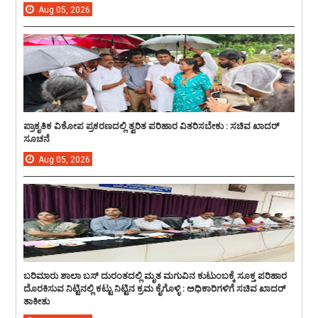
Aug
05,
2026
ಪ್ರಾಕೃತಿಕ ವಿಕೋಪ ಪ್ರಕರಣದಲ್ಲಿ ತ್ವರಿತ ಪರಿಹಾರ ವಿತರಿಸಬೇಕು : ಸಚಿವ ಖಾದರ್
ಸೂಚನೆ
Aug
05,
2026
ಬರಿಮಾರು ಶಾಲಾ ಬಸ್ ದುರಂತದಲ್ಲಿ ಮೃತ ಮಗುವಿನ ಕುಟುಂಬಕ್ಕೆ ಸೂಕ್ತ ಪರಿಹಾರ
ದೊರಕಿಸುವ ನಿಟ್ಟಿನಲ್ಲಿ ಕಟ್ಟು ನಿಟ್ಟಿನ ಕ್ರಮ ಕೈಗೊಳ್ಳಿ : ಅಧಿಕಾರಿಗಳಿಗೆ ಸಚಿವ ಖಾದರ್
ತಾಕೀತು