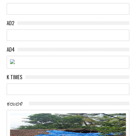
AD2
AD4
K TIMES
ಕರಾವಳಿ