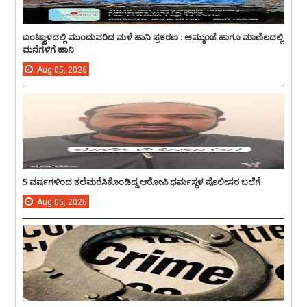
ಬಂಟ್ವಾಳದಲ್ಲಿ ಮುಂದುವರಿದ ಮಳೆ ಹಾನಿ ಪ್ರಕರಣ : ಅಮ್ಮುಂಜೆ ಹಾಗೂ ಮಾಣಿಲದಲ್ಲಿ
ಮನೆಗಳಿಗೆ ಹಾನಿ
Aug
05,
2026
5 ವರ್ಷಗಳಿಂದ ತಲೆಮರೆಸಿಕೊಂಡಿದ್ದ ಆರೋಪಿ ಧರ್ಮಸ್ಥಳ ಪೊಲೀಸರ ಬಲೆಗೆ
Aug
05,
2026