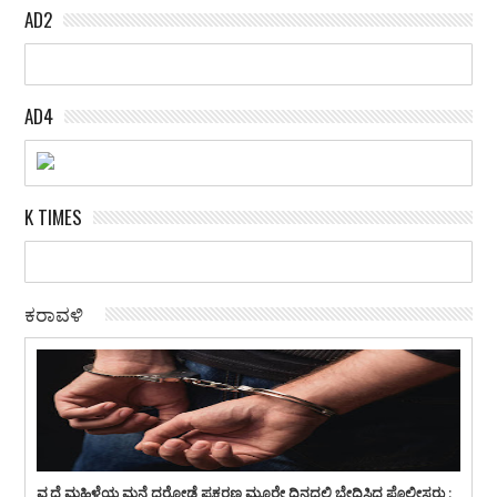
AD2
AD4
K TIMES
ಕರಾವಳಿ
ವೃದ್ದೆ ಮಹಿಳೆಯ ಮನೆ ದರೋಡೆ ಪ್ರಕರಣ ಮೂರೇ ದಿನದಲ್ಲಿ ಬೇಧಿಸಿದ ಪೊಲೀಸರು :