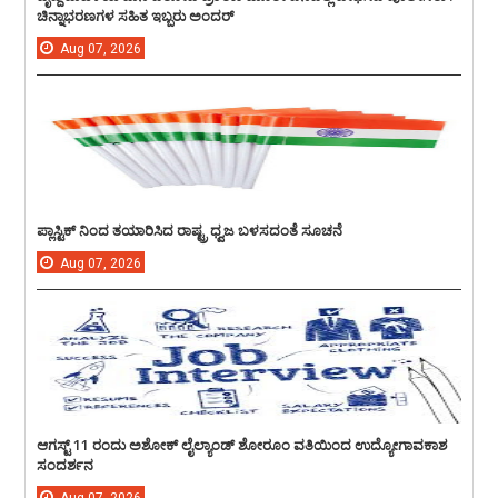
ಚಿನ್ನಾಭರಣಗಳ ಸಹಿತ ಇಬ್ಬರು ಅಂದರ್
Aug
07,
2026
ಪ್ಲಾಸ್ಟಿಕ್ ನಿಂದ ತಯಾರಿಸಿದ ರಾಷ್ಟ್ರ ಧ್ವಜ ಬಳಸದಂತೆ ಸೂಚನೆ
Aug
07,
2026
ಆಗಸ್ಟ್ 11 ರಂದು ಅಶೋಕ್ ಲೈಲ್ಯಾಂಡ್ ಶೋರೂಂ ವತಿಯಿಂದ ಉದ್ಯೋಗಾವಕಾಶ
ಸಂದರ್ಶನ