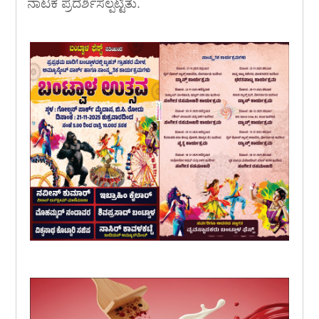
ನಾಟಕ ಪ್ರದರ್ಶಿಸಲ್ಪಟ್ಟಿತು.