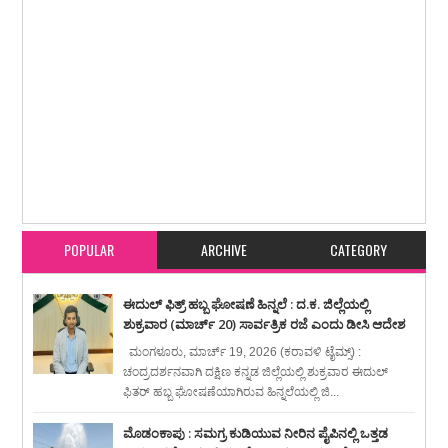
Item Reviewed:
ಪರಸ್ಪರ ಸಹಕಾರ ಪ್ರವೃತ್ತಿ ವಿದ್ಯಾರ್ಥಿ ಜೀವನದಿಂದಲೇ ಬೆಳೆಸಿಕೊಳ್ಳಿ : ಜಬ್ಬಾರ್
ಸಮೋ ಕರೆ
Rating:
5
Reviewed By:
karavali Times
POPULAR
ARCHIVE
CATEGORY
ಈದುಲ್ ಫಿತ್ರ್ ಹಬ್ಬ ಘೋಷಣೆ ಹಿನ್ನಲೆ : ದ.ಕ. ಜಿಲ್ಲೆಯಲ್ಲಿ
ಶುಕ್ರವಾರ (ಮಾರ್ಚ್ 20) ಸಾರ್ವತ್ರಿಕ ರಜೆ ಎಂದು ಡೀಸಿ ಆದೇಶ
ಮಂಗಳೂರು, ಮಾರ್ಚ್ 19, 2026 (ಕರಾವಳಿ ಟೈಮ್ಸ್) :
ಚಂದ್ರದರ್ಶನವಾಗಿ ದಕ್ಷಿಣ ಕನ್ನಡ ಜಿಲ್ಲೆಯಲ್ಲಿ ಶುಕ್ರವಾರ ಈದುಲ್
ಫಿತರ್ ಹಬ್ಬ ಘೋಷಣೆಯಾಗಿರುವ ಹಿನ್ನಲೆಯಲ್ಲಿ ಜಿ...
ಮೊಡಂಕಾಪು : ಸಮಗ್ರ ಕುಡಿಯುವ ನೀರಿನ ಪೈಪಿನಲ್ಲಿ ಒತ್ತಡ