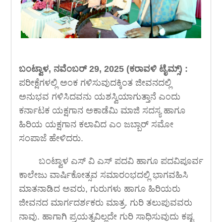
ಬಂಟ್ವಾಳ, ನವೆಂಬರ್ 29, 2025 (ಕರಾವಳಿ ಟೈಮ್ಸ್) :
ಪರೀಕ್ಷೆಗಳಲ್ಲಿ ಅಂಕ ಗಳಿಸುವುದಕ್ಕಿಂತ ಜೀವನದಲ್ಲಿ
ಅನುಭವ ಗಳಿಸಿದವನು ಯಶಸ್ವಿಯಾಗುತ್ತಾನೆ ಎಂದು
ಕರ್ನಾಟಕ ಯಕ್ಷಗಾನ ಅಕಾಡೆಮಿ ಮಾಜಿ ಸದಸ್ಯ ಹಾಗೂ
ಹಿರಿಯ ಯಕ್ಷಗಾನ ಕಲಾವಿದ ಎಂ ಜಬ್ಬಾರ್ ಸಮೋ
ಸಂಪಾಜೆ ಹೇಳಿದರು.
ಬಂಟ್ವಾಳ ಎಸ್ ವಿ ಎಸ್ ಪದವಿ ಹಾಗೂ ಪದವಿಪೂರ್ವ
ಕಾಲೇಜು ವಾರ್ಷಿಕೋತ್ಸವ ಸಮಾರಂಭದಲ್ಲಿ ಭಾಗವಹಿಸಿ
ಮಾತನಾಡಿದ ಅವರು, ಗುರುಗಳು ಹಾಗೂ ಹಿರಿಯರು
ಜೀವನದ ಮಾರ್ಗದರ್ಶಕರು ಮಾತ್ರ. ಗುರಿ ತಲುಪುವವರು
ನಾವು. ಹಾಗಾಗಿ ಪ್ರಯತ್ನವಿಲ್ಲದೇ ಗುರಿ ಸಾಧಿಸುವುದು ಕಷ್ಟ