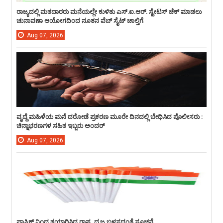
ರಾಜ್ಯದಲ್ಲಿ ಮತದಾರರು ಮನೆಯಲ್ಲೇ ಕುಳಿತು ಎಸ್.ಐ.ಆರ್. ಸ್ಟೇಟಸ್ ಚೆಕ್ ಮಾಡಲು
ಚುನಾವಣಾ ಆಯೋಗದಿಂದ ನೂತನ ವೆಬ್ ಸೈಟ್ ಚಾಲ್ತಿಗೆ
Aug
07,
2026
ವೃದ್ದೆ ಮಹಿಳೆಯ ಮನೆ ದರೋಡೆ ಪ್ರಕರಣ ಮೂರೇ ದಿನದಲ್ಲಿ ಬೇಧಿಸಿದ ಪೊಲೀಸರು :
ಚಿನ್ನಾಭರಣಗಳ ಸಹಿತ ಇಬ್ಬರು ಅಂದರ್
Aug
07,
2026
ಪ್ಲಾಸ್ಟಿಕ್ ನಿಂದ ತಯಾರಿಸಿದ ರಾಷ್ಟ್ರ ಧ್ವಜ ಬಳಸದಂತೆ ಸೂಚನೆ