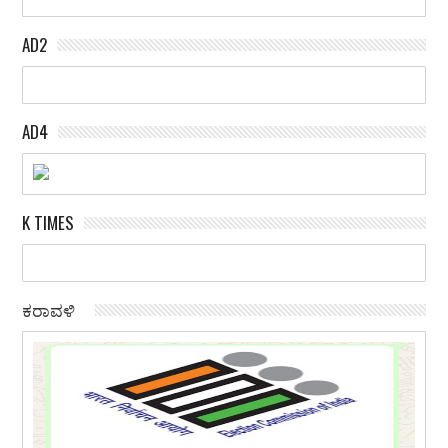
AD2
AD4
K TIMES
ಕರಾವಳಿ