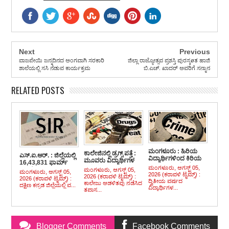
Next
Previous
ವಾಜಪೇಯಿ ಜನ್ಮದಿನದ ಅಂಗವಾಗಿ ಸರಕಾರಿ
ಜಿಲ್ಲಾ ರಾಜ್ಯೋತ್ಸವ ಪ್ರಶಸ್ತಿ ಪುರಸ್ಕøತ ಹಾಜಿ
ಶಾಲೆಯಲ್ಲಿ ಸಸಿ ನೆಡುವ ಕಾರ್ಯಕ್ರಮ
ಬಿ.ಎಚ್. ಖಾದರ್ ಅವರಿಗೆ ಸನ್ಮಾನ
RELATED POSTS
ಮಂಗಳೂರು : ಹಿರಿಯ
ಕಾಲೇಜಿನಲ್ಲಿ ಡ್ರಗ್ಸ್ ಪತ್ತೆ :
ಎಸ್.ಐ.ಆರ್. : ಜಿಲ್ಲೆಯಲ್ಲಿ
ವಿದ್ಯಾರ್ಥಿಗಳಿಂದ ಕಿರಿಯ
ಮೂವರು ವಿದ್ಯಾರ್ಥಿಗಳ
16,43,831 ಫಾರ್ಮ್
ವಿದ್ಯಾರ್ಥಿಗಳ ಮೇಲೆ
ವಿರುದ್ದ ಎನ್.ಡಿ.ಪಿಎಸ್.
ಮಂಗಳೂರು, ಆಗಸ್ಟ್ 05,
ಡಿಜಿಟೈಸ್
ಮಂಗಳೂರು, ಆಗಸ್ಟ್ 05,
ಮಂಗಳೂರು, ಆಗಸ್ಟ್ 05,
ರ್ಯಾಗಿಂಗ್ ಪ್ರಕರಣ,
2026 (ಕರಾವಳಿ ಟೈಮ್ಸ್) :
ಪ್ರಕರಣ ದಾಖಲು
2026 (ಕರಾವಳಿ ಟೈಮ್ಸ್) :
2026 (ಕರಾವಳಿ ಟೈಮ್ಸ್) :
ಐವರ ಬಂಧನ,
ದ್ವಿತೀಯ ವರ್ಷದ
ಕಾಲೇಜು ಆಡಳಿತವು ನಡೆಸಿದ
ದಕ್ಷಿಣ ಕನ್ನಡ ಜಿಲ್ಲೆಯಲ್ಲಿ ವ...
ಮತ್ತೋರ್ವನಿಗಾಗಿ ಬಲೆ
ವಿದ್ಯಾರ್ಥಿಗಳ...
ತಪಾಸ...
ಬೀಸಿದ ಪೊಲೀಸರು
Blogger Comments
Facebook Comments