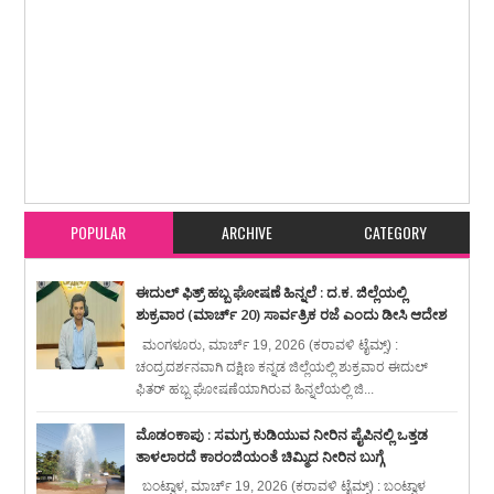
Item Reviewed:
ಕಬಕ : ಅಕ್ರಮ ಕೋಳಿ ಅಂಕದ ಸ್ಥಳಕ್ಕೆ ಪುತ್ತೂರು ನಗರ ಪೊಲೀಸರ ದಾಳಿ,
ಮೂವರು ವಶಕ್ಕೆ
Rating:
5
Reviewed By:
karavali Times
POPULAR
ARCHIVE
CATEGORY
ಈದುಲ್ ಫಿತ್ರ್ ಹಬ್ಬ ಘೋಷಣೆ ಹಿನ್ನಲೆ : ದ.ಕ. ಜಿಲ್ಲೆಯಲ್ಲಿ
ಶುಕ್ರವಾರ (ಮಾರ್ಚ್ 20) ಸಾರ್ವತ್ರಿಕ ರಜೆ ಎಂದು ಡೀಸಿ ಆದೇಶ
ಮಂಗಳೂರು, ಮಾರ್ಚ್ 19, 2026 (ಕರಾವಳಿ ಟೈಮ್ಸ್) :
ಚಂದ್ರದರ್ಶನವಾಗಿ ದಕ್ಷಿಣ ಕನ್ನಡ ಜಿಲ್ಲೆಯಲ್ಲಿ ಶುಕ್ರವಾರ ಈದುಲ್
ಫಿತರ್ ಹಬ್ಬ ಘೋಷಣೆಯಾಗಿರುವ ಹಿನ್ನಲೆಯಲ್ಲಿ ಜಿ...
ಮೊಡಂಕಾಪು : ಸಮಗ್ರ ಕುಡಿಯುವ ನೀರಿನ ಪೈಪಿನಲ್ಲಿ ಒತ್ತಡ
ತಾಳಲಾರದೆ ಕಾರಂಜಿಯಂತೆ ಚಿಮ್ಮಿದ ನೀರಿನ ಬುಗ್ಗೆ
ಬಂಟ್ವಾಳ, ಮಾರ್ಚ್ 19, 2026 (ಕರಾವಳಿ ಟೈಮ್ಸ್) : ಬಂಟ್ವಾಳ