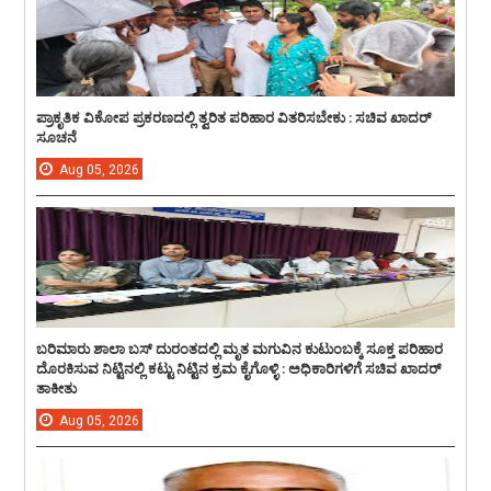
ಪ್ರಾಕೃತಿಕ ವಿಕೋಪ ಪ್ರಕರಣದಲ್ಲಿ ತ್ವರಿತ ಪರಿಹಾರ ವಿತರಿಸಬೇಕು : ಸಚಿವ ಖಾದರ್
ಸೂಚನೆ
Aug
05,
2026
ಬರಿಮಾರು ಶಾಲಾ ಬಸ್ ದುರಂತದಲ್ಲಿ ಮೃತ ಮಗುವಿನ ಕುಟುಂಬಕ್ಕೆ ಸೂಕ್ತ ಪರಿಹಾರ
ದೊರಕಿಸುವ ನಿಟ್ಟಿನಲ್ಲಿ ಕಟ್ಟು ನಿಟ್ಟಿನ ಕ್ರಮ ಕೈಗೊಳ್ಳಿ : ಅಧಿಕಾರಿಗಳಿಗೆ ಸಚಿವ ಖಾದರ್
ತಾಕೀತು
Aug
05,
2026