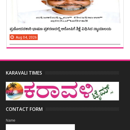
ಪ್ರಚೋದನಕಾರಿ ಭಾಷಣ ಪ್ರಕರಣದಲ್ಲಿ ಆರೋಪಿಗೆ ಶಿಕ್ಷೆ ವಿಧಿಸಿದ ನ್ಯಾಯಾಲಯ
Aug
04,
2026
KARAVALI TIMES
CONTACT FORM
Name