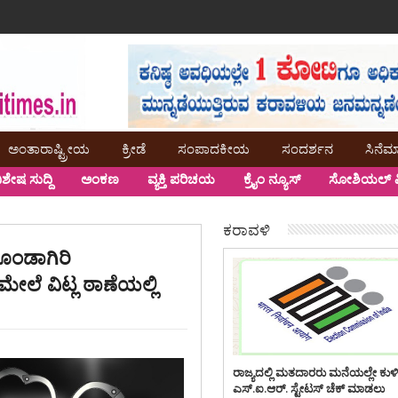
ಅಂತಾರಾಷ್ಟ್ರೀಯ
ಕ್ರೀಡೆ
ಸಂಪಾದಕೀಯ
ಸಂದರ್ಶನ
ಸಿನೆಮ
ಿಶೇಷ ಸುದ್ದಿ
ಅಂಕಣ
ವ್ಯಕ್ತಿ ಪರಿಚಯ
ಕ್ರೈಂ ನ್ಯೂಸ್
ಸೋಶಿಯಲ್ ಮ
ಕರಾವಳಿ
ೂಂಡಾಗಿರಿ
ೆ ವಿಟ್ಲ ಠಾಣೆಯಲ್ಲಿ
ರಾಜ್ಯದಲ್ಲಿ ಮತದಾರರು ಮನೆಯಲ್ಲೇ ಕುಳ
ಎಸ್.ಐ.ಆರ್. ಸ್ಟೇಟಸ್ ಚೆಕ್ ಮಾಡಲು