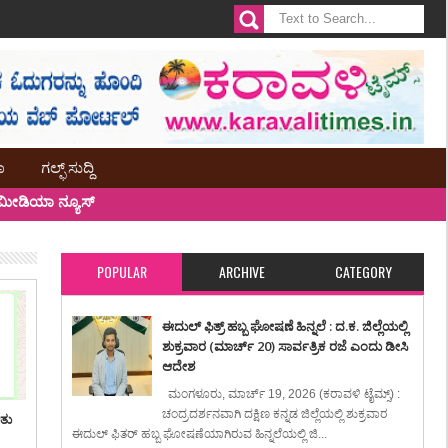
ಾ
ಗಲ್ಫ್ ಸುದ್ದಿ
ೀಡಿಯಾ ನ್ಯೂಸ್
POPULAR
ARCHIVE
CATEGORY
ಈದುಲ್ ಫಿತ್ರ್ ಹಬ್ಬ ಘೋಷಣೆ ಹಿನ್ನಲೆ : ದ.ಕ. ಜಿಲ್ಲೆಯಲ್ಲಿ
ಶುಕ್ರವಾರ (ಮಾರ್ಚ್ 20) ಸಾರ್ವತ್ರಿಕ ರಜೆ ಎಂದು ಡೀಸಿ
ಆದೇಶ
ಮಂಗಳೂರು, ಮಾರ್ಚ್ 19, 2026 (ಕರಾವಳಿ ಟೈಮ್ಸ್) :
ಚಂದ್ರದರ್ಶನವಾಗಿ ದಕ್ಷಿಣ ಕನ್ನಡ ಜಿಲ್ಲೆಯಲ್ಲಿ ಶುಕ್ರವಾರ
ಿತು
ಈದುಲ್ ಫಿತರ್ ಹಬ್ಬ ಘೋಷಣೆಯಾಗಿರುವ ಹಿನ್ನಲೆಯಲ್ಲಿ ಜಿ...