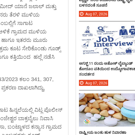
ಬಳಸದಂತೆ ಸೂಚನೆ
 ಹಮೀದ್ ಯಾನೆ ಜಲಾಲ್ ಮತ್ತು
ಜನರು ತೆರಳಿ ಮುಳಿಯ
Aug
07,
2026
ಬಲ್ಲಿಗೆ ಸಾಗಾಟ
ಅಳಿಕೆ ಗ್ರಾಮದ ಮುಳಿಯ
ೀಶ ಹಾಗೂ ಇತರರು ಮೂರು
 ಅಕ್ರಮ ಕೂಟ ಸೇರಿಕೊಂಡು ಗೂಡ್ಸ್
ಾಗೂ ಕತ್ತಿಯಿಂದ ಹಲ್ಲೆ ನಡೆಸಿ
ಆಗಸ್ಟ್ 11 ರಂದು ಅಶೋಕ್ ಲೈಲ್ಯಾಂಡ್
ಶೋರೂಂ ವತಿಯಿಂದ ಉದ್ಯೋಗಾವಕಾ
ಸಂದರ್ಶನ
 143/2023 ಕಲಂ 341, 307,
Aug
07,
2026
ಪ್ರಕರಣ ದಾಖಲಾಗಿದ್ದು,
ಹಿನ್ನಲೆಯಲ್ಲಿ ವಿಟ್ಲ ಪೊಲೀಸ್
ೇಶ್ವರ ಬಾಕ್ರಬೈಲು ನಿವಾಸಿ
ಾ, ಬಂಟ್ವಾಳದ ಕನ್ಯಾನ ಗ್ರಾಮದ
ರಾಷ್ಟ್ರೀಯ ಜಂತು ಹುಳ ನಿವಾರಣಾ