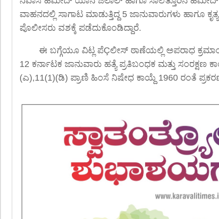
ನಿವಾಸಿ ಹಮೀದ್ ಯಾನೆ ಜಲಾಲ್ ಹಾಗೂ ಸಾಲೆತ್ತೂರಿನ ಹಮೀದ್ 
ವಾಹನದಲ್ಲಿ ಸಾಗಾಟ ಮಾಡುತ್ತಿದ್ದ 5 ಜಾನುವಾರುಗಳು ಹಾಗೂ ಕೃತ್
ಪೊಲೀಸರು ವಶಕ್ಕೆ ಪಡೆದುಕೊಂಡಿದ್ದಾರೆ.
ಈ ಬಗ್ಗೆಯೂ ವಿಟ್ಲ ಪೆÇಲೀಸ್ ಠಾಣೆಯಲ್ಲಿ ಅಪರಾಧ ಕ್ರಮಾ
12 ಕರ್ನಾಟಕ ಜಾನುವಾರು ಹತ್ಯೆ ಪ್ರತಿಬಂಧಕ ಮತ್ತು ಸಂರಕ್ಷಣ ಕ
(ಎ),11(1)(ಡಿ) ಪ್ರಾಣಿ ಹಿಂಸೆ ನಿಷೇಧ ಕಾಯ್ದೆ 1960 ರಂತೆ ಪ್ರ