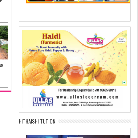
ನ್
ಚಿ
HITHAISHI TUTION