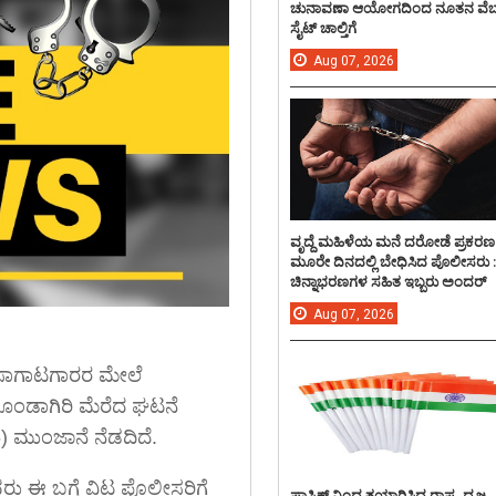
ಚುನಾವಣಾ ಆಯೋಗದಿಂದ ನೂತನ ವೆಬ
ಸೈಟ್ ಚಾಲ್ತಿಗೆ
Aug
07,
2026
ವೃದ್ದೆ ಮಹಿಳೆಯ ಮನೆ ದರೋಡೆ ಪ್ರಕರಣ
ಮೂರೇ ದಿನದಲ್ಲಿ ಬೇಧಿಸಿದ ಪೊಲೀಸರು 
ಚಿನ್ನಾಭರಣಗಳ ಸಹಿತ ಇಬ್ಬರು ಅಂದರ್
Aug
07,
2026
ಸಾಗಾಟಗಾರರ ಮೇಲೆ
ಗೂಂಡಾಗಿರಿ ಮೆರೆದ ಘಟನೆ
) ಮುಂಜಾನೆ ನೆಡದಿದೆ.
ಈ ಬಗ್ಗೆ ವಿಟ್ಲ ಪೊಲೀಸರಿಗೆ
ಪ್ಲಾಸ್ಟಿಕ್ ನಿಂದ ತಯಾರಿಸಿದ ರಾಷ್ಟ್ರ ಧ್ವಜ