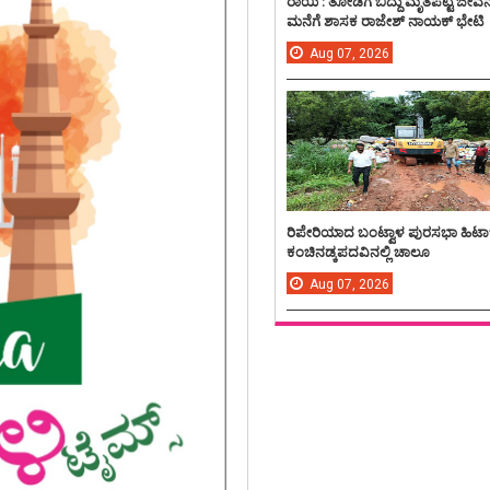
ರಾಯಿ : ತೋಡಿಗೆ ಬಿದ್ದು ಮೃತಪಟ್ಟ ಜೀವ
ಮನೆಗೆ ಶಾಸಕ ರಾಜೇಶ್ ನಾಯಕ್ ಭೇಟಿ
Aug
07,
2026
ರಿಪೇರಿಯಾದ ಬಂಟ್ವಾಳ ಪುರಸಭಾ ಹಿಟಾ
ಕಂಚಿನಡ್ಕಪದವಿನಲ್ಲಿ ಚಾಲೂ
Aug
07,
2026