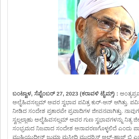
ಬಂಟ್ವಾಳ, ಸೆಪ್ಟೆಂಬರ್ 27, 2023 (ಕರಾವಳಿ ಟೈಮ್ಸ್) :
ಅಂತ್ಯಪ್ರವ
ಅಲೈಹಿವಸಲ್ಲಮ್ ಅವರ ಸ್ವಭಾವ ಪವಿತ್ರ ಕುರ್-ಆನ್ ಆಗಿತ್ತು. ಪವಿತ
ನೀಡಿದ ಸಂದೇಶ ಪ್ರಕಾರವೇ ಪ್ರವಾದಿಗಳ ಜೀವನವಾಗಿತ್ತು. ನಾವು
ಸ್ವಲ್ಲಲ್ಲಾಹು ಅಲೈಹಿವಸಲ್ಲಮ್ ಅವರ ಗುಣ ಸ್ವಭಾವಗಳನ್ನು ನಿತ್ಯ 
ಸಂಭ್ರಮದ ನಿಜವಾದ ಸಂದೇಶ ಅನಾವರಣಗೊಳ್ಳಲಿದೆ ಎಂದು ಪ
ಮುಹಿಯುದ್ದೀನ್ ಜುಮಾ ಮಸೀದಿ ಮುದರ್ರಿಸ್ ಅಲ್-ಹಾಜ್ ಬಿ ಎಚ