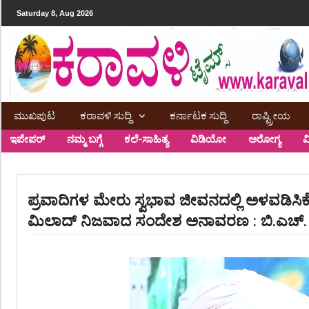
Saturday 8, Aug 2026
ಮುಖಪುಟ
ಕರಾವಳಿ ಸುದ್ದಿ
ಕರ್ನಾಟಕ ಸುದ್ದಿ
ರಾಷ್ಟ್ರೀಯ
ಇಪೇಪರ್
ನಮ್ಮ ಬಗ್ಗೆ
ಕಲೆ-ಸಾಹಿತ್ಯ
ವಿಡಿಯೋ
ಅರೋಗ್ಯ
ವ
ಪ್ರವಾದಿಗಳ ಮೇರು ಸ್ವಭಾವ ಜೀವನದಲ್ಲಿ ಅಳವಡಿಸ
ಮಿಲಾದ್ ನಿಜವಾದ ಸಂದೇಶ ಅನಾವರಣ : ಬಿ.ಎಚ್. ಉ