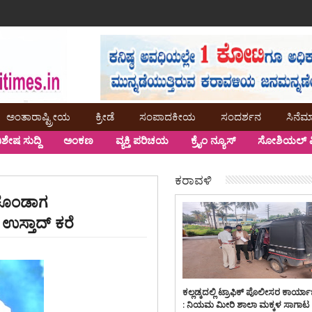
ಅಂತಾರಾಷ್ಟ್ರೀಯ
ಕ್ರೀಡೆ
ಸಂಪಾದಕೀಯ
ಸಂದರ್ಶನ
ಸಿನೆಮ
ಿಶೇಷ ಸುದ್ದಿ
ಅಂಕಣ
ವ್ಯಕ್ತಿ ಪರಿಚಯ
ಕ್ರೈಂ ನ್ಯೂಸ್
ಸೋಶಿಯಲ್ ಮ
ಕರಾವಳಿ
ಿಕೊಂಡಾಗ
ಸ್ತಾದ್ ಕರೆ
ಕಲ್ಲಡ್ಕದಲ್ಲಿ ಟ್ರಾಫಿಕ್ ಪೊಲೀಸರ ಕಾರ್ಯ
: ನಿಯಮ ಮೀರಿ ಶಾಲಾ ಮಕ್ಕಳ ಸಾಗಾಟ