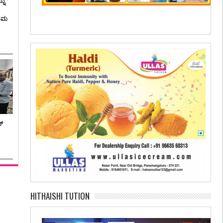
ನು
ತಿಮ
ನ್
HITHAISHI TUTION