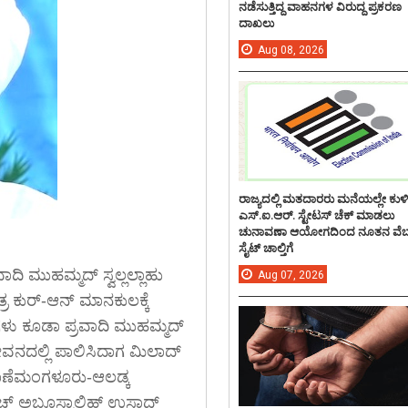
ನಡೆಸುತ್ತಿದ್ದ ವಾಹನಗಳ ವಿರುದ್ದ ಪ್ರಕರಣ
ದಾಖಲು
Aug
08,
2026
ರಾಜ್ಯದಲ್ಲಿ ಮತದಾರರು ಮನೆಯಲ್ಲೇ ಕುಳ
ಎಸ್.ಐ.ಆರ್. ಸ್ಟೇಟಸ್ ಚೆಕ್ ಮಾಡಲು
ಚುನಾವಣಾ ಆಯೋಗದಿಂದ ನೂತನ ವೆಬ
ಸೈಟ್ ಚಾಲ್ತಿಗೆ
ಾದಿ ಮುಹಮ್ಮದ್ ಸ್ವಲ್ಲಲ್ಲಾಹು
Aug
07,
2026
್ರ ಕುರ್-ಆನ್ ಮಾನಕುಲಕ್ಕೆ
ಗಳು ಕೂಡಾ ಪ್ರವಾದಿ ಮುಹಮ್ಮದ್
ಜೀವನದಲ್ಲಿ ಪಾಲಿಸಿದಾಗ ಮಿಲಾದ್
ಾಣೆಮಂಗಳೂರು-ಆಲಡ್ಕ
್ ಅಬೂಸ್ವಾಲಿಹ್ ಉಸ್ತಾದ್