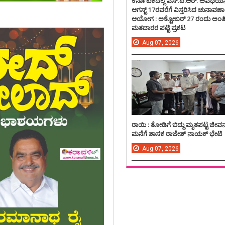
ಕರ್ನಾಟಕದಲ್ಲಿ ಎಸ್.ಐ.ಆರ್. ಅವಧಿಯನ್
ಆಗಸ್ಟ್ 17ರವರೆಗೆ ವಿಸ್ತರಿಸಿದ ಚುನಾವಣಾ
ಆಯೋಗ : ಅಕ್ಟೋಬರ್ 27 ರಂದು ಅಂ
ಮತದಾರರ ಪಟ್ಟಿ ಪ್ರಕಟ
Aug
07,
2026
ರಾಯಿ : ತೋಡಿಗೆ ಬಿದ್ದು ಮೃತಪಟ್ಟ ಜೀವ
ಮನೆಗೆ ಶಾಸಕ ರಾಜೇಶ್ ನಾಯಕ್ ಭೇಟಿ
Aug
07,
2026