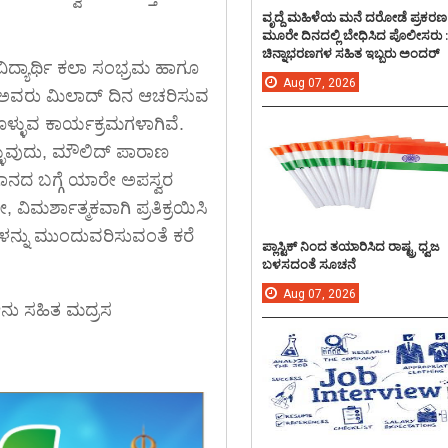
ವೃದ್ದೆ ಮಹಿಳೆಯ ಮನೆ ದರೋಡೆ ಪ್ರಕರಣ
ಮೂರೇ ದಿನದಲ್ಲಿ ಬೇಧಿಸಿದ ಪೊಲೀಸರು 
ಚಿನ್ನಾಭರಣಗಳ ಸಹಿತ ಇಬ್ಬರು ಅಂದರ್
ವಿದ್ಯಾರ್ಥಿ ಕಲಾ ಸಂಭ್ರಮ ಹಾಗೂ
Aug
07,
2026
ಿದ ಅವರು ಮಿಲಾದ್ ದಿನ ಆಚರಿಸುವ
ಳ್ಳುವ ಕಾರ್ಯಕ್ರಮಗಳಾಗಿವೆ.
್ಳುವುದು, ಮೌಲಿದ್ ಪಾರಾಣ
ಗಾನದ ಬಗ್ಗೆ ಯಾರೇ ಅಪಸ್ವರ
, ವಿಮರ್ಶಾತ್ಮಕವಾಗಿ ಪ್ರತಿಕ್ರಯಿಸಿ
ನ್ನು ಮುಂದುವರಿಸುವಂತೆ ಕರೆ
ಪ್ಲಾಸ್ಟಿಕ್ ನಿಂದ ತಯಾರಿಸಿದ ರಾಷ್ಟ್ರ ಧ್ವಜ
ಬಳಸದಂತೆ ಸೂಚನೆ
Aug
07,
2026
ೋನು ಸಹಿತ ಮದ್ರಸ