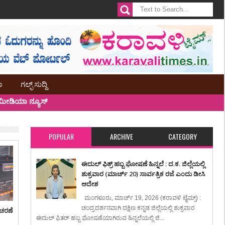
ಾ
ಗಲ್ಫ್ ಸುದ್ದಿ
ೀಡಿಯಾ ನ್ಯೂಸ್
POPULAR
ARCHIVE
CATEGORY
ಈದುಲ್ ಫಿತ್ರ್ ಹಬ್ಬ ಘೋಷಣೆ ಹಿನ್ನಲೆ : ದ.ಕ. ಜಿಲ್ಲೆಯಲ್ಲಿ
ಶುಕ್ರವಾರ (ಮಾರ್ಚ್ 20) ಸಾರ್ವತ್ರಿಕ ರಜೆ ಎಂದು ಡೀಸಿ
ಆದೇಶ
ಮಂಗಳೂರು, ಮಾರ್ಚ್ 19, 2026 (ಕರಾವಳಿ ಟೈಮ್ಸ್) :
ಚಂದ್ರದರ್ಶನವಾಗಿ ದಕ್ಷಿಣ ಕನ್ನಡ ಜಿಲ್ಲೆಯಲ್ಲಿ ಶುಕ್ರವಾರ
ಾಚರಣೆ
ಈದುಲ್ ಫಿತರ್ ಹಬ್ಬ ಘೋಷಣೆಯಾಗಿರುವ ಹಿನ್ನಲೆಯಲ್ಲಿ ಜಿ...