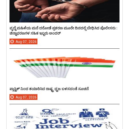
ವೃದ್ದೆ ಮಹಿಳೆಯ ಮನೆ ದರೋಡೆ ಪ್ರಕರಣ ಮೂರೇ ದಿನದಲ್ಲಿ ಬೇಧಿಸಿದ ಪೊಲೀಸರು :
ಚಿನ್ನಾಭರಣಗಳ ಸಹಿತ ಇಬ್ಬರು ಅಂದರ್
Aug
07,
2026
ಪ್ಲಾಸ್ಟಿಕ್ ನಿಂದ ತಯಾರಿಸಿದ ರಾಷ್ಟ್ರ ಧ್ವಜ ಬಳಸದಂತೆ ಸೂಚನೆ
Aug
07,
2026