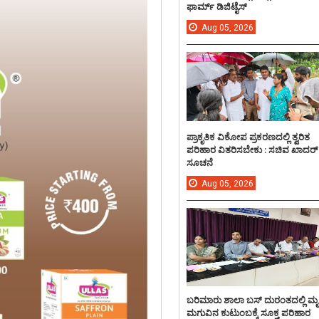
ಫಾರ್ಮ್ ಡಿಜಿಟೈಸ್
Aug
05,
2026
ಪ್ರಾಕೃತಿಕ ವಿಕೋಪ ಪ್ರಕರಣದಲ್ಲಿ ತ್ವರಿತ
ಪರಿಹಾರ ವಿತರಿಸಬೇಕು : ಸಚಿವ ಖಾದರ್
ಸೂಚನೆ
Aug
05,
2026
ಬರಿಮಾರು ಶಾಲಾ ಬಸ್ ದುರಂತದಲ್ಲಿ ಮ
ಮಗುವಿನ ಕುಟುಂಬಕ್ಕೆ ಸೂಕ್ತ ಪರಿಹಾರ