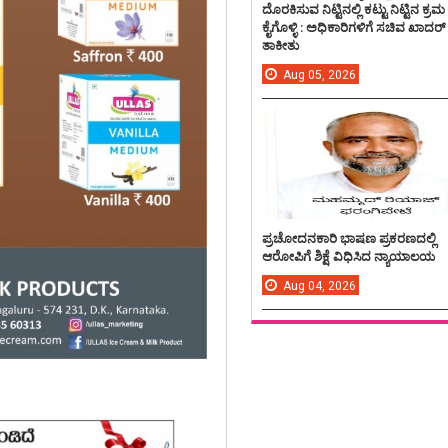
ದೊರಕಿಸುವ ನಿಟ್ಟಿನಲ್ಲಿ ಕಟ್ಟು ನಿಟ್ಟಿನ ಕ್ರಮ
ಕೈಗೊಳ್ಳಿ : ಅಧಿಕಾರಿಗಳಿಗೆ ಸಚಿವ ಖಾದರ್
ತಾಕೀತು
Aug
05,
2026
ಪ್ರಚೋದನಕಾರಿ ಭಾಷಣ ಪ್ರಕರಣದಲ್ಲಿ
ಆರೋಪಿಗೆ ಶಿಕ್ಷೆ ವಿಧಿಸಿದ ನ್ಯಾಯಾಲಯ
Aug
04,
2026