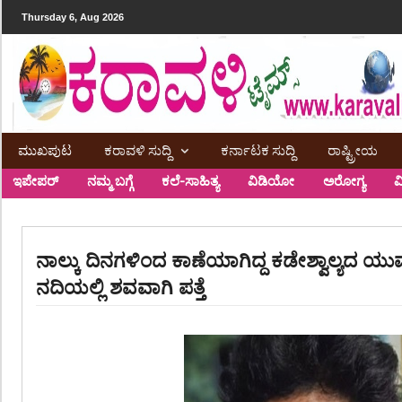
Thursday 6, Aug 2026
ಮುಖಪುಟ
ಕರಾವಳಿ ಸುದ್ದಿ
ಕರ್ನಾಟಕ ಸುದ್ದಿ
ರಾಷ್ಟ್ರೀಯ
ಇಪೇಪರ್
ನಮ್ಮ ಬಗ್ಗೆ
ಕಲೆ-ಸಾಹಿತ್ಯ
ವಿಡಿಯೋ
ಅರೋಗ್ಯ
ವ
ನಾಲ್ಕು ದಿನಗಳಿಂದ ಕಾಣೆಯಾಗಿದ್ದ ಕಡೇಶ್ವಾಲ್ಯದ ಯು
ನದಿಯಲ್ಲಿ ಶವವಾಗಿ ಪತ್ತೆ