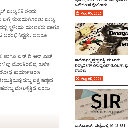
ಬಲೆ ಬೀಸಿದ ಪೊಲೀಸರು
ಲ್ ಜುಲೈ 29 ರಂದು
Aug
05,
2026
ರಿರುವ ಬಗ್ಗೆ ಸಂಶಯಗೊಂಡು ಜುಲೈ
ವದಲ್ಲಿ ಸ್ಥಳೀಯ ಯುವಕರು ಹಾಗೂ
ಾಟ ಆರಂಭಿಸಿದ್ದರು. ಆದರೂ
 ತಂಡ ಹಾಗೂ ಎನ್ ಡಿ ಆರ್ ಎಫ್
ಕಾಲೇಜಿನಲ್ಲಿ ಡ್ರಗ್ಸ್ ಪತ್ತೆ : ಮೂವರು
ಿವು ದೊರೆತಿರಲಿಲ್ಲ. ಬಳಿಕ
ವಿದ್ಯಾರ್ಥಿಗಳ ವಿರುದ್ದ ಎನ್.ಡಿ.ಪಿಎಸ್. ಪ
ದಾಖಲು
್ಕೆ ಶೋಧ ಕಾರ್ಯಾಚರಣೆ
Aug
05,
2026
್ತಿರುವುದನ್ನು ಪತ್ತೆ ಹಚ್ಚಿದ
್ನು ಮೇಲಕ್ಕೆತ್ತಿದೆ ಎಂದು
ಎಸ್.ಐ.ಆರ್. : ಜಿಲ್ಲೆಯಲ್ಲಿ 16,43,831