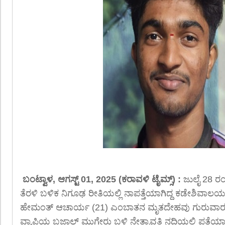
ಬಂಟ್ವಾಳ, ಆಗಸ್ಟ್ 01, 2025 (ಕರಾವಳಿ ಟೈಮ್ಸ್) :
ಜುಲೈ 28 ರಂ
ತೆರಳಿ ಬಳಿಕ ನಿಗೂಢ ರೀತಿಯಲ್ಲಿ ನಾಪತ್ತೆಯಾಗಿದ್ದ ಕಡೇಶಿವಾ
ಹೇಮಂತ್ ಆಚಾರ್ಯ (21) ಎಂಬಾತನ ಮೃತದೇಹವು ಗುರುವಾರ 
ವ್ಯಾಪ್ತಿಯ ಬಜಾಲ್ ಮುಗೇರು ಬಳಿ ನೇತ್ರಾವತಿ ನದಿಯಲ್ಲಿ ಪತ್ತೆಯಾಗ