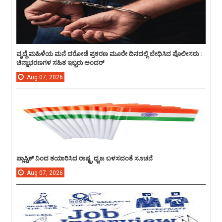
ವೃದ್ದೆ ಮಹಿಳೆಯ ಮನೆ ದರೋಡೆ ಪ್ರಕರಣ ಮೂರೇ ದಿನದಲ್ಲಿ ಬೇಧಿಸಿದ ಪೊಲೀಸರು :
ಚಿನ್ನಾಭರಣಗಳ ಸಹಿತ ಇಬ್ಬರು ಅಂದರ್
Aug
07,
2026
ಪ್ಲಾಸ್ಟಿಕ್ ನಿಂದ ತಯಾರಿಸಿದ ರಾಷ್ಟ್ರ ಧ್ವಜ ಬಳಸದಂತೆ ಸೂಚನೆ
Aug
07,
2026