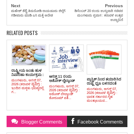
Next
Previous
ಮಹೇಶ್ ಶೆಟ್ಟಿ ತಿಮರೋಡಿ ರಾಯಚೂರು ಜಿಲ್ಲೆಗೆ
ಡಿಸೆಂಬರ್ 20 ರಂದು ಉಸ್ತುವಾರಿ ಸಚಿವರ
ಗಡೀಪಾರು ಮಾಡಿ ಎಸಿ ಮತ್ತೆ ಆದೇಶ
ಮಂಗಳೂರು ಪ್ರವಾಸ : ಕರಾವಳಿ ಉತ್ಸವ
ಉದ್ಘಾಟನೆ
RELATED POSTS
ರಾಷ್ಟ್ರೀಯ ಜಂತು ಹುಳ
ನಿವಾರಣಾ ಕಾರ್ಯಕ್ರಮ :
ಆಗಸ್ಟ್ 11 ರಂದು
ಮಕ್ಕಳಿಗೆ ಮಾತ್ರೆ ವಿತರಣೆ
ಪ್ಲಾಸ್ಟಿಕ್ ನಿಂದ ತಯಾರಿಸಿದ
ಮಂಗಳೂರು, ಆಗಸ್ಟ್ 07,
ಅಶೋಕ್ ಲೈಲ್ಯಾಂಡ್
ರಾಷ್ಟ್ರ ಧ್ವಜ ಬಳಸದಂತೆ
2026 (ಕರಾವಳಿ ಟೈಮ್ಸ್) :
ಶೋರೂಂ ವತಿಯಿಂದ
ಮಂಗಳೂರು, ಆಗಸ್ಟ್ 07,
ಸೂಚನೆ
ಇಂದಿನ ಮಕ್ಕಳು ಭವಿಷ್ಯದಲ್ಲಿ
ಉದ್ಯೋಗಾವಕಾಶ
ಮಂಗಳೂರು, ಆಗಸ್ಟ್ 07,
2026 (ಕರಾವಳಿ ಟೈಮ್ಸ್) :
ಗ...
2026 (ಕರಾವಳಿ ಟೈಮ್ಸ್) :
ಸಂದರ್ಶನ
ಅಶೋಕ್ ಲೇಲ್ಯಾಂಡ್
ಭಾರತ ಸರ್ಕಾರದ ಗೃಹ
ಶೋರೂಮ್ ವತಿ...
ಮಂತ್ರಾಲಯವ...
Blogger Comments
Facebook Comments