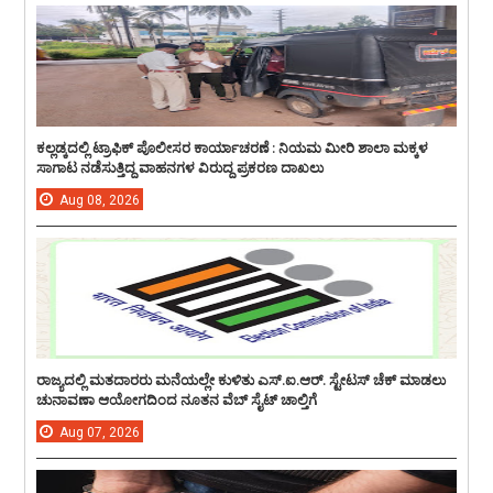
ಕಲ್ಲಡ್ಕದಲ್ಲಿ ಟ್ರಾಫಿಕ್ ಪೊಲೀಸರ ಕಾರ್ಯಾಚರಣೆ : ನಿಯಮ ಮೀರಿ ಶಾಲಾ ಮಕ್ಕಳ
ಸಾಗಾಟ ನಡೆಸುತ್ತಿದ್ದ ವಾಹನಗಳ ವಿರುದ್ದ ಪ್ರಕರಣ ದಾಖಲು
Aug
08,
2026
ರಾಜ್ಯದಲ್ಲಿ ಮತದಾರರು ಮನೆಯಲ್ಲೇ ಕುಳಿತು ಎಸ್.ಐ.ಆರ್. ಸ್ಟೇಟಸ್ ಚೆಕ್ ಮಾಡಲು
ಚುನಾವಣಾ ಆಯೋಗದಿಂದ ನೂತನ ವೆಬ್ ಸೈಟ್ ಚಾಲ್ತಿಗೆ
Aug
07,
2026