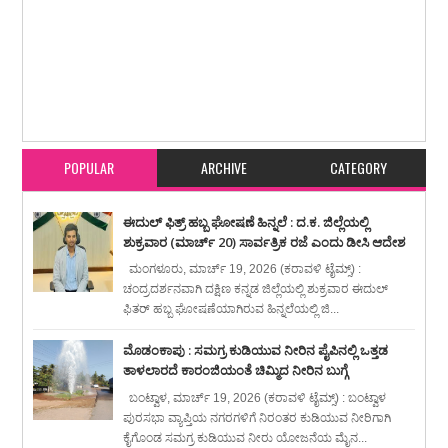
Item Reviewed:
ಡಿ 23 ರಂದು ರಾಜ್ಯ ಗ್ಯಾರಂಟಿ ಪ್ರಾಧಿಕಾರದ ಅಧ್ಯಕ್ಷರ ದ.ಕ. ಜಿಲ್ಲಾ ಪ್ರವಾಸ
Rating:
5
Reviewed By:
karavali Times
POPULAR
ARCHIVE
CATEGORY
ಈದುಲ್ ಫಿತ್ರ್ ಹಬ್ಬ ಘೋಷಣೆ ಹಿನ್ನಲೆ : ದ.ಕ. ಜಿಲ್ಲೆಯಲ್ಲಿ
ಶುಕ್ರವಾರ (ಮಾರ್ಚ್ 20) ಸಾರ್ವತ್ರಿಕ ರಜೆ ಎಂದು ಡೀಸಿ ಆದೇಶ
ಮಂಗಳೂರು, ಮಾರ್ಚ್ 19, 2026 (ಕರಾವಳಿ ಟೈಮ್ಸ್) :
ಚಂದ್ರದರ್ಶನವಾಗಿ ದಕ್ಷಿಣ ಕನ್ನಡ ಜಿಲ್ಲೆಯಲ್ಲಿ ಶುಕ್ರವಾರ ಈದುಲ್
ಫಿತರ್ ಹಬ್ಬ ಘೋಷಣೆಯಾಗಿರುವ ಹಿನ್ನಲೆಯಲ್ಲಿ ಜಿ...
ಮೊಡಂಕಾಪು : ಸಮಗ್ರ ಕುಡಿಯುವ ನೀರಿನ ಪೈಪಿನಲ್ಲಿ ಒತ್ತಡ
ತಾಳಲಾರದೆ ಕಾರಂಜಿಯಂತೆ ಚಿಮ್ಮಿದ ನೀರಿನ ಬುಗ್ಗೆ
ಬಂಟ್ವಾಳ, ಮಾರ್ಚ್ 19, 2026 (ಕರಾವಳಿ ಟೈಮ್ಸ್) : ಬಂಟ್ವಾಳ
ಪುರಸಭಾ ವ್ಯಾಪ್ತಿಯ ನಗರಗಳಿಗೆ ನಿರಂತರ ಕುಡಿಯುವ ನೀರಿಗಾಗಿ
ಕೈಗೊಂಡ ಸಮಗ್ರ ಕುಡಿಯುವ ನೀರು ಯೋಜನೆಯ ಮೈನ...