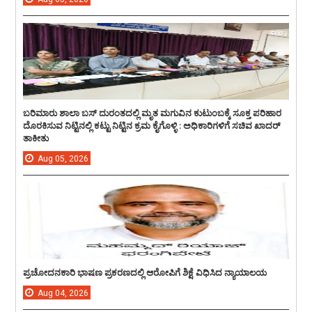
ಬರಿಮಾರು ಶಾಲಾ ಬಸ್ ದುರಂತದಲ್ಲಿ ಮೃತ ಮಗುವಿನ ಕುಟುಂಬಕ್ಕೆ ಸೂಕ್ತ ಪರಿಹಾರ
ದೊರಕಿಸುವ ನಿಟ್ಟಿನಲ್ಲಿ ಕಟ್ಟು ನಿಟ್ಟಿನ ಕ್ರಮ ಕೈಗೊಳ್ಳಿ : ಅಧಿಕಾರಿಗಳಿಗೆ ಸಚಿವ ಖಾದರ್
ತಾಕೀತು
Aug
05,
2026
ಪ್ರಚೋದನಕಾರಿ ಭಾಷಣ ಪ್ರಕರಣದಲ್ಲಿ ಆರೋಪಿಗೆ ಶಿಕ್ಷೆ ವಿಧಿಸಿದ ನ್ಯಾಯಾಲಯ
Aug
04,
2026