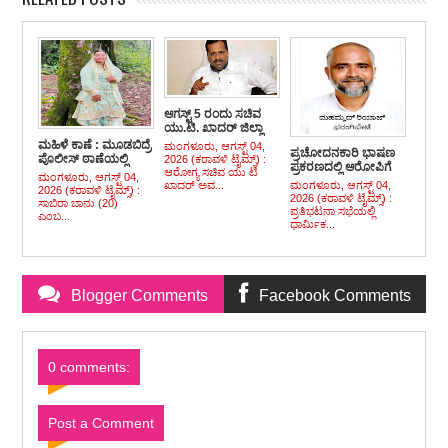
ಆಗಸ್ಟ್ 5 ರಂದು ಸಚಿವ
ಯು.ಟಿ. ಖಾದರ್ ಜಿಲ್ಲಾ
ಪ್ರವಾಸ : ಬೆಳ್ತಂಗಡಿ,
ಮಹಿಳೆ ಕಾಣೆ : ಮೂಡಬಿದ್ರೆ
ಮಂಗಳೂರು, ಆಗಸ್ಟ್ 04,
ಪ್ರಚೋದನಕಾರಿ ಭಾಷಣ
ಬಂಟ್ವಾಳದ ಮಳೆಹಾನಿ
ಪೊಲೀಸ್ ಠಾಣೆಯಲ್ಲಿ
2026 (ಕರಾವಳಿ ಟೈಮ್ಸ್) :
ಪ್ರಕರಣದಲ್ಲಿ ಆರೋಪಿಗೆ
ಪ್ರದೇಶಗಳಿಗೆ ಭೇಟಿ, ಸಭೆ
ಪ್ರಕರಣ ದಾಖಲು
ಆರೋಗ್ಯ ಸಚಿವ ಯು ಟಿ
ಮಂಗಳೂರು, ಆಗಸ್ಟ್ 04,
ಶಿಕ್ಷೆ ವಿಧಿಸಿದ ನ್ಯಾಯಾಲಯ
ಖಾದರ್ ಅವ...
ಮಂಗಳೂರು, ಆಗಸ್ಟ್ 04,
2026 (ಕರಾವಳಿ ಟೈಮ್ಸ್) :
2026 (ಕರಾವಳಿ ಟೈಮ್ಸ್) :
ಸಾಬಿರಾ ಬಾನು (20)
ಪ್ರತಿಭಟನಾ ಸಭೆಯಲ್ಲಿ
ಎಂಬ...
ಧಾರ್ಮಿಕ...
Blogger Comments
Facebook Comments
0 comments:
Post a Comment