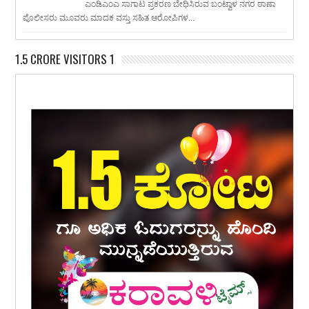
ಎಂಡಿಎಂಎ ಸಾಗಾಟ ಪ್ರಕರಣ ಬೇಧಿಸಿರುವ ಬಂಟ್ವಾಳ ನಗರ ಠಾಣಾ
ಪೊಲೀಸರು ಮೂವರು ಮಾದಕ ವಸ್ತು ಸಹಿತ ಆರೋಪಿಗಳ...
1.5 CRORE VISITORS 1