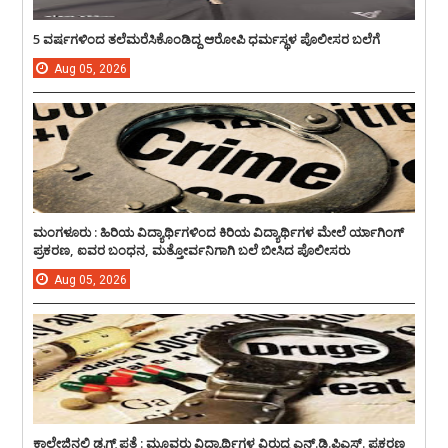
5 ವರ್ಷಗಳಿಂದ ತಲೆಮರೆಸಿಕೊಂಡಿದ್ದ ಆರೋಪಿ ಧರ್ಮಸ್ಥಳ ಪೊಲೀಸರ ಬಲೆಗೆ
Aug
05,
2026
ಮಂಗಳೂರು : ಹಿರಿಯ ವಿದ್ಯಾರ್ಥಿಗಳಿಂದ ಕಿರಿಯ ವಿದ್ಯಾರ್ಥಿಗಳ ಮೇಲೆ ರ್ಯಾಗಿಂಗ್
ಪ್ರಕರಣ, ಐವರ ಬಂಧನ, ಮತ್ತೋರ್ವನಿಗಾಗಿ ಬಲೆ ಬೀಸಿದ ಪೊಲೀಸರು
Aug
05,
2026
ಕಾಲೇಜಿನಲ್ಲಿ ಡ್ರಗ್ಸ್ ಪತ್ತೆ : ಮೂವರು ವಿದ್ಯಾರ್ಥಿಗಳ ವಿರುದ್ದ ಎನ್.ಡಿ.ಪಿಎಸ್. ಪ್ರಕರಣ