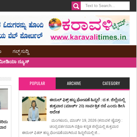
ಾ
ಗಲ್ಫ್ ಸುದ್ದಿ
ೀಡಿಯಾ ನ್ಯೂಸ್
POPULAR
ARCHIVE
CATEGORY
ಈದುಲ್ ಫಿತ್ರ್ ಹಬ್ಬ ಘೋಷಣೆ ಹಿನ್ನಲೆ : ದ.ಕ. ಜಿಲ್ಲೆಯಲ್ಲಿ
ಶುಕ್ರವಾರ (ಮಾರ್ಚ್ 20) ಸಾರ್ವತ್ರಿಕ ರಜೆ ಎಂದು ಡೀಸಿ
ಆದೇಶ
ಮಂಗಳೂರು, ಮಾರ್ಚ್ 19, 2026 (ಕರಾವಳಿ ಟೈಮ್ಸ್) :
ಹರಿದು
ಸವಾರ
ಚಂದ್ರದರ್ಶನವಾಗಿ ದಕ್ಷಿಣ ಕನ್ನಡ ಜಿಲ್ಲೆಯಲ್ಲಿ ಶುಕ್ರವಾರ
ಈದುಲ್ ಫಿತರ್ ಹಬ್ಬ ಘೋಷಣೆಯಾಗಿರುವ ಹಿನ್ನಲೆಯಲ್ಲಿ ಜಿ...