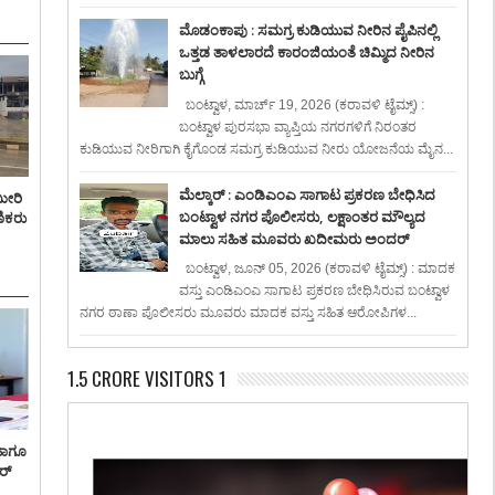
ಮೊಡಂಕಾಪು : ಸಮಗ್ರ ಕುಡಿಯುವ ನೀರಿನ ಪೈಪಿನಲ್ಲಿ
ಒತ್ತಡ ತಾಳಲಾರದೆ ಕಾರಂಜಿಯಂತೆ ಚಿಮ್ಮಿದ ನೀರಿನ
ಬುಗ್ಗೆ
ಬಂಟ್ವಾಳ, ಮಾರ್ಚ್ 19, 2026 (ಕರಾವಳಿ ಟೈಮ್ಸ್) :
ಬಂಟ್ವಾಳ ಪುರಸಭಾ ವ್ಯಾಪ್ತಿಯ ನಗರಗಳಿಗೆ ನಿರಂತರ
ಕುಡಿಯುವ ನೀರಿಗಾಗಿ ಕೈಗೊಂಡ ಸಮಗ್ರ ಕುಡಿಯುವ ನೀರು ಯೋಜನೆಯ ಮೈನ...
ಮೆಲ್ಕಾರ್ : ಎಂಡಿಎಂಎ ಸಾಗಾಟ ಪ್ರಕರಣ ಬೇಧಿಸಿದ
ಮೀರಿ
ಬಂಟ್ವಾಳ ನಗರ ಪೊಲೀಸರು, ಲಕ್ಷಾಂತರ ಮೌಲ್ಯದ
ಣಿಕರು
ಮಾಲು ಸಹಿತ ಮೂವರು ಖದೀಮರು ಅಂದರ್
ಬಂಟ್ವಾಳ, ಜೂನ್ 05, 2026 (ಕರಾವಳಿ ಟೈಮ್ಸ್) : ಮಾದಕ
ವಸ್ತು ಎಂಡಿಎಂಎ ಸಾಗಾಟ ಪ್ರಕರಣ ಬೇಧಿಸಿರುವ ಬಂಟ್ವಾಳ
ನಗರ ಠಾಣಾ ಪೊಲೀಸರು ಮೂವರು ಮಾದಕ ವಸ್ತು ಸಹಿತ ಆರೋಪಿಗಳ...
1.5 CRORE VISITORS 1
ಹಾಗೂ
ರ್