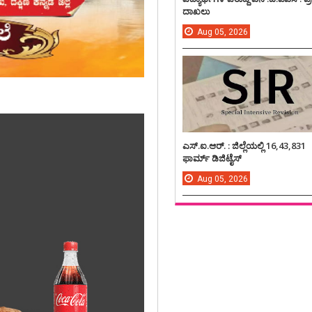
ದಾಖಲು
Aug
05,
2026
ಎಸ್.ಐ.ಆರ್. : ಜಿಲ್ಲೆಯಲ್ಲಿ 16,43,831
ಫಾರ್ಮ್ ಡಿಜಿಟೈಸ್
Aug
05,
2026