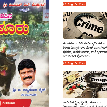
Aug
05,
2026
ಮಂಗಳೂರು : ಹಿರಿಯ ವಿದ್ಯಾರ್ಥಿಗಳಿಂದ
ಕಿರಿಯ ವಿದ್ಯಾರ್ಥಿಗಳ ಮೇಲೆ ರ್ಯಾಗಿಂಗ್
ಪ್ರಕರಣ, ಐವರ ಬಂಧನ, ಮತ್ತೋರ್ವನಿಗ
ಬಲೆ ಬೀಸಿದ ಪೊಲೀಸರು
Aug
05,
2026
ಕಾಲೇಜಿನಲ್ಲಿ ಡ್ರಗ್ಸ್ ಪತ್ತೆ : ಮೂವರು
ವಿದ್ಯಾರ್ಥಿಗಳ ವಿರುದ್ದ ಎನ್.ಡಿ.ಪಿಎಸ್. ಪ