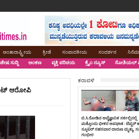
ಅಂತಾರಾಷ್ಟ್ರೀಯ
ಕ್ರೀಡೆ
ಸಂಪಾದಕೀಯ
ಸಂದರ್ಶನ
ಸಿನೆಮ
ಿಶೇಷ ಸುದ್ದಿ
ಅಂಕಣ
ವ್ಯಕ್ತಿ ಪರಿಚಯ
ಕ್ರೈಂ ನ್ಯೂಸ್
ಸೋಶಿಯಲ್ ಮ
ಕರಾವಳಿ
ರಂಟ್ ಆರೋಪಿ
ಬಿ.ಸಿ.ರೋಡಿನ ಅವೈಜ್ಞಾನಿಕ ಸರ್ಕಲ್ಲಿನಲ್ಲಿ
ಮತ್ತೊಂದು ಭೀಕರ ಅಪಘಾತ : ಟಿಪ್ಪರ್ 
ಸ್ಕೂಟರ್ ಸಹಸವಾರ ದಾರುಣ ಮೃತ್ಯು, 
ಗಂಭೀರ