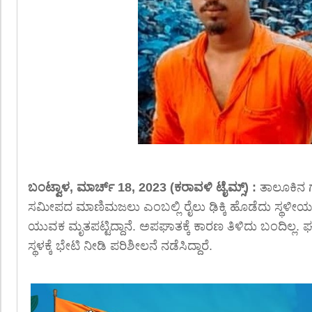
ಬಂಟ್ವಾಳ, ಮಾರ್ಚ್ 18, 2023 (ಕರಾವಳಿ ಟೈಮ್ಸ್) :
ತಾಲೂಕಿನ ಗ
ಸಮೀಪದ ಮಾಣಿಮಜಲು ಎಂಬಲ್ಲಿ ರೈಲು ಢಿಕ್ಕಿ ಹೊಡೆದು ಸ್ಥಳೀಯ
ಯುವಕ ಮೃತಪಟ್ಟಿದ್ದಾನೆ. ಅಪಘಾತಕ್ಕೆ ಕಾರಣ ತಿಳಿದು ಬಂದಿಲ್ಲ. ಘಟನ
ಸ್ಥಳಕ್ಕೆ ಭೇಟಿ ನೀಡಿ ಪರಿಶೀಲನೆ ನಡೆಸಿದ್ದಾರೆ.