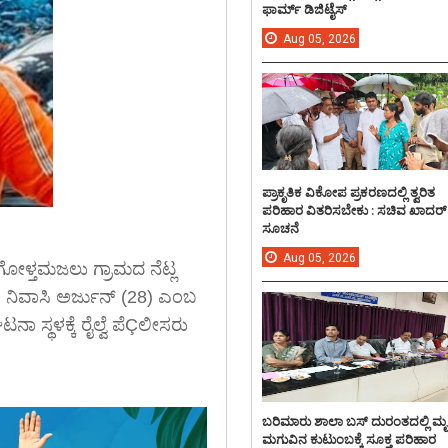
ಫಾರ್ಮ್ ಡಿಜಿಟೈಸ್
Aug
05,
2026
ಪ್ರಾಕೃತಿಕ ವಿಕೋಪ ಪ್ರಕರಣದಲ್ಲಿ ತ್ವರಿತ
ಪರಿಹಾರ ವಿತರಿಸಬೇಕು : ಸಚಿವ ಖಾದರ್
ಸೂಚನೆ
Aug
05,
2026
ೋಳ್ತಮಜಲು ಗ್ರಾಮದ ನೆಟ್ಲ
 ನಿವಾಸಿ ಅರ್ಜುನ್ (28) ಎಂಬ
ಾ ಸ್ಥಳಕ್ಕೆ ರೈಲ್ವೆ ಪೆÇಲೀಸರು
ಬರಿಮಾರು ಶಾಲಾ ಬಸ್ ದುರಂತದಲ್ಲಿ ಮ
ಮಗುವಿನ ಕುಟುಂಬಕ್ಕೆ ಸೂಕ್ತ ಪರಿಹಾರ