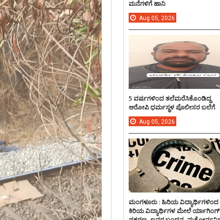
ಮನೆಗಳಿಗೆ ಹಾನಿ
Aug
05,
2026
5 ವರ್ಷಗಳಿಂದ ತಲೆಮರೆಸಿಕೊಂಡಿದ್ದ
ಆರೋಪಿ ಧರ್ಮಸ್ಥಳ ಪೊಲೀಸರ ಬಲೆಗೆ
Aug
05,
2026
ಮಂಗಳೂರು : ಹಿರಿಯ ವಿದ್ಯಾರ್ಥಿಗಳಿಂದ
ಕಿರಿಯ ವಿದ್ಯಾರ್ಥಿಗಳ ಮೇಲೆ ರ್ಯಾಗಿಂಗ್
ಪ್ರಕರಣ, ಐವರ ಬಂಧನ, ಮತ್ತೋರ್ವನಿಗ