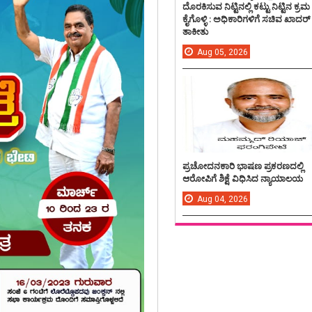
ದೊರಕಿಸುವ ನಿಟ್ಟಿನಲ್ಲಿ ಕಟ್ಟು ನಿಟ್ಟಿನ ಕ್ರಮ
ಕೈಗೊಳ್ಳಿ : ಅಧಿಕಾರಿಗಳಿಗೆ ಸಚಿವ ಖಾದರ್
ತಾಕೀತು
Aug
05,
2026
ಪ್ರಚೋದನಕಾರಿ ಭಾಷಣ ಪ್ರಕರಣದಲ್ಲಿ
ಆರೋಪಿಗೆ ಶಿಕ್ಷೆ ವಿಧಿಸಿದ ನ್ಯಾಯಾಲಯ
Aug
04,
2026