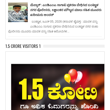
ಮೆಲ್ಕಾರ್ : ಎಂಡಿಎಂಎ ಸಾಗಾಟ ಪ್ರಕರಣ ಬೇಧಿಸಿದ ಬಂಟ್ವಾಳ
ನಗರ ಪೊಲೀಸರು, ಲಕ್ಷಾಂತರ ಮೌಲ್ಯದ ಮಾಲು ಸಹಿತ ಮೂವರು
ಖದೀಮರು ಅಂದರ್
ಬಂಟ್ವಾಳ, ಜೂನ್ 05, 2026 (ಕರಾವಳಿ ಟೈಮ್ಸ್) : ಮಾದಕ ವಸ್ತು
ಎಂಡಿಎಂಎ ಸಾಗಾಟ ಪ್ರಕರಣ ಬೇಧಿಸಿರುವ ಬಂಟ್ವಾಳ ನಗರ ಠಾಣಾ
ಪೊಲೀಸರು ಮೂವರು ಮಾದಕ ವಸ್ತು ಸಹಿತ ಆರೋಪಿಗಳ...
1.5 CRORE VISITORS 1