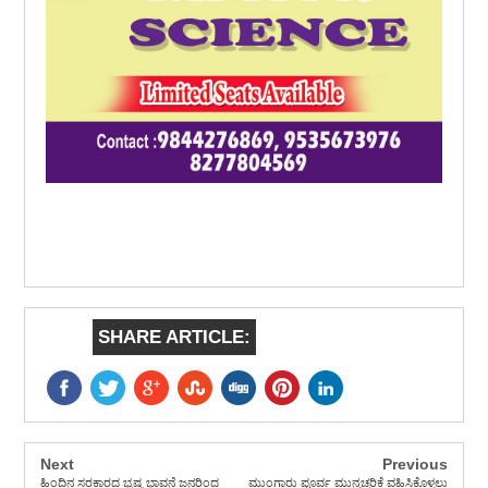
SHARE ARTICLE:
Next
Previous
ಹಿಂದಿನ ಸರಕಾರದ ಭ್ರಷ್ಟ ಭಾವನೆ ಜನರಿಂದ
ಮುಂಗಾರು ಪೂರ್ವ ಮುನ್ನಚ್ಚರಿಕೆ ವಹಿಸಿಕೊಳ್ಳಲು