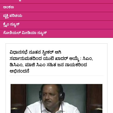
ಅಂಕಣ
ವ್ಯಕ್ತಿ ಪರಿಚಯ
ಕ್ರೈಂ ನ್ಯೂಸ್
ಸೋಶಿಯಲ್ ಮೀಡಿಯಾ ನ್ಯೂಸ್
ವಿಧಾನಸಭೆ ನೂತನ ಸ್ಪೀಕರ್ ಆಗಿ
ಸರ್ವಾನುಮತದಿಂದ ಯುಟಿ ಖಾದರ್ ಆಯ್ಕೆ : ಸಿಎಂ,
ಡಿಸಿಎಂ, ಮಾಜಿ ಸಿಎಂ ಸಹಿತ ಜನ ನಾಯಕರಿಂದ
ಅಭಿನಂದನೆ