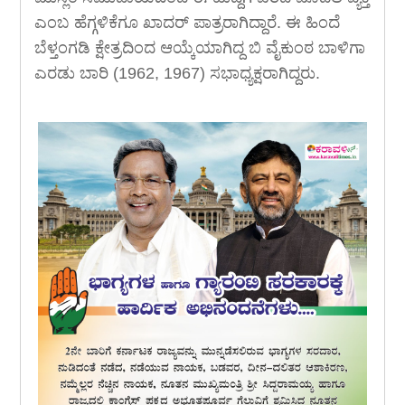
ಎಂಬ ಹೆಗ್ಗಳಿಕೆಗೂ ಖಾದರ್ ಪಾತ್ರರಾಗಿದ್ದಾರೆ. ಈ ಹಿಂದೆ
ಬೆಳ್ತಂಗಡಿ ಕ್ಷೇತ್ರದಿಂದ ಆಯ್ಕೆಯಾಗಿದ್ದ ಬಿ ವೈಕುಂಠ ಬಾಳಿಗಾ
ಎರಡು ಬಾರಿ (1962, 1967) ಸಭಾಧ್ಯಕ್ಷರಾಗಿದ್ದರು.