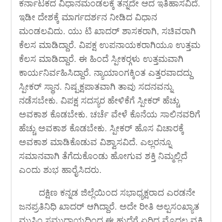
ಕರ್ನಾಟಕದ ವಿಧಾನಮಂಡಲಕ್ಕೆ ತನ್ನದೇ ಆದ ಇತಿಹಾಸವಿದೆ.
ಇಡೀ ದೇಶಕ್ಕೆ ಮಾರ್ಗದರ್ಶನ ನೀಡಿದ ವಿಧಾನ
ಮಂಡಲವಿದು. ಯು ಟಿ ಖಾದರ್ ಶಾಸಕರಾಗಿ, ಸಚಿವರಾಗಿ
ಕೆಲಸ ಮಾಡಿದ್ದಾರೆ. ವಿಪಕ್ಷ ಉಪನಾಯಕರಾಗಿಯೂ ಉತ್ತಮ
ಕೆಲಸ ಮಾಡಿದ್ದಾರೆ. ಈ ಹಿಂದೆ ಸ್ಪೀಕರ್‍ಗಳು ಉತ್ತಮವಾಗಿ
ಕಾರ್ಯನಿರ್ವಹಿಸಿದ್ದಾರೆ. ನ್ಯಾಯಾಂಗಕ್ಕಿಂತ ಎತ್ತರವಾದದ್ದು
ಸ್ಪೀಕರ್ ಸ್ಥಾನ. ನಿಷ್ಪಕ್ಷಪಾತವಾಗಿ ತಾವು ಸದನವನ್ನು
ನಡೆಸಬೇಕು. ವಿಪಕ್ಷ ಸದಸ್ಯರ ಹೇಳಿಕೆಗೆ ಸ್ಪೀಕರ್ ಹೆಚ್ಚು
ಅವಕಾಶ ಕೊಡಬೇಕು. ಚರ್ಚೆ ವೇಳೆ ಕೊನೆಯ ಸಾಲಿನವರಿಗೆ
ಹೆಚ್ಚು ಅವಕಾಶ ಕೊಡಬೇಕು. ಸ್ಪೀಕರ್ ಹೊಸ ವಿಚಾರಕ್ಕೆ
ಅವಕಾಶ ಮಾಡಿಕೊಡುವ ವಿಶ್ವಾಸವಿದೆ. ಎಲ್ಲರನ್ನೂ
ಸಮಾನವಾಗಿ ತೆಗೆದುಕೊಂಡು ಹೋಗುವ ಶಕ್ತಿ ನಿಮ್ಮಲ್ಲಿದೆ
ಎಂದು ಶುಭ ಹಾರೈಸಿದರು.
ದಕ್ಷಿಣ ಕನ್ನಡ ಜಿಲ್ಲೆಯಿಂದ ಸಭಾಧ್ಯಕ್ಷರಾದ ಎರಡನೇ
ಜನಪ್ರತಿನಿಧಿ ಖಾದರ್ ಆಗಿದ್ದಾರೆ. ಅದೇ ರೀತಿ ಅಲ್ಪಸಂಖ್ಯಾತ
ಮುಸ್ಲಿಂ ಸಮುದಾಯದಿಂದ ಈ ಹುದ್ದೆಗೆ ಏರಿದ ಮೊದಲ ವ್ಯಕ್ತಿ