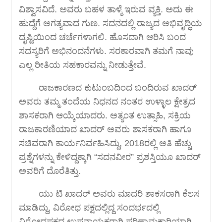
ವಿಶ್ವಾಸವಿದೆ. ಅವರು ಬಹಳ ತಾಳ್ಮೆ ಇರುವ ವ್ಯಕ್ತಿ. ಅದು ಈ
ಹುದ್ದೆಗೆ ಅಗತ್ಯವಾದ ಗುಣ. ಸದನದಲ್ಲಿ ರಾಜ್ಯದ ಅಭಿವೃದ್ಧಿಯ
ದೃಷ್ಟಿಯಿಂದ ಚರ್ಚೆಗಳಾಗಲಿ. ಹೊಸದಾಗಿ ಆರಿಸಿ ಬಂದ
ಸದಸ್ಯರಿಗೆ ಅಭಿನಂದನೆಗಳು. ಸರಕಾರವಾಗಿ ತಮಗೆ ನಾವು
ಎಲ್ಲ ರೀತಿಯ ಸಹಕಾರವನ್ನು ನೀಡುತ್ತೇವೆ.
ರಾಜಕಾರಣದ ಕುಟುಂಬದಿಂದ ಬಂದಿರುವ ಖಾದರ್
ಅವರು ತಮ್ಮ ತಂದೆಯ ನಿಧನದ ನಂತರ ಉಳ್ಳಾಲ ಕ್ಷೇತ್ರದ
ಶಾಸಕರಾಗಿ ಆಯ್ಕೆಯಾದರು. ಅತ್ಯಂತ ಉತ್ಸಾಹಿ, ಸಕ್ರಿಯ
ರಾಜಕಾರಣಿಯಾದ ಖಾದರ್ ಅವರು ಶಾಸಕರಾಗಿ ಹಾಗೂ
ಸಚಿವರಾಗಿ ಕಾರ್ಯನಿರ್ವಹಿಸಿದ್ದು, 2018ರಲ್ಲಿ ಅತಿ ಹೆಚ್ಚು
ಪ್ರಶ್ನೆಗಳನ್ನು ಕೇಳಿದ್ದಕ್ಕಾಗಿ “ಸದನವೀರ” ಪ್ರಶಸ್ತಿಯೂ ಖಾದರ್
ಅವರಿಗೆ ದೊರೆತಿತ್ತು.
ಯು ಟಿ ಖಾದರ್ ಅವರು ಮಾದರಿ ಶಾಕಸರಾಗಿ ಕೆಲಸ
ಮಾಡಿದ್ದು, ವಿರೋಧ ಪಕ್ಷದಲ್ಲಿದ್ದ ಸಂದರ್ಭದಲ್ಲಿ
ವಿರೋಧಪಕ್ಷದ ಉಪನಾಯಕರಾಗಿ ಪರಿಣಾಮಕಾರಿಯಾಗಿ,