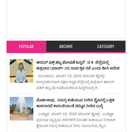
Item Reviewed:
ವಿಧಾನಸಭೆ ನೂತನ ಸ್ಪೀಕರ್ ಆಗಿ ಸರ್ವಾನುಮತದಿಂದ ಯುಟಿ ಖಾದರ್
ಆಯ್ಕೆ : ಸಿಎಂ, ಡಿಸಿಎಂ, ಮಾಜಿ ಸಿಎಂ ಸಹಿತ ಜನ ನಾಯಕರಿಂದ ಅಭಿನಂದನೆ
Rating:
5
Reviewed By:
karavali Times
POPULAR
ARCHIVE
CATEGORY
ಈದುಲ್ ಫಿತ್ರ್ ಹಬ್ಬ ಘೋಷಣೆ ಹಿನ್ನಲೆ : ದ.ಕ. ಜಿಲ್ಲೆಯಲ್ಲಿ
ಶುಕ್ರವಾರ (ಮಾರ್ಚ್ 20) ಸಾರ್ವತ್ರಿಕ ರಜೆ ಎಂದು ಡೀಸಿ ಆದೇಶ
ಮಂಗಳೂರು, ಮಾರ್ಚ್ 19, 2026 (ಕರಾವಳಿ ಟೈಮ್ಸ್) :
ಚಂದ್ರದರ್ಶನವಾಗಿ ದಕ್ಷಿಣ ಕನ್ನಡ ಜಿಲ್ಲೆಯಲ್ಲಿ ಶುಕ್ರವಾರ ಈದುಲ್
ಫಿತರ್ ಹಬ್ಬ ಘೋಷಣೆಯಾಗಿರುವ ಹಿನ್ನಲೆಯಲ್ಲಿ ಜಿ...
ಮೊಡಂಕಾಪು : ಸಮಗ್ರ ಕುಡಿಯುವ ನೀರಿನ ಪೈಪಿನಲ್ಲಿ ಒತ್ತಡ
ತಾಳಲಾರದೆ ಕಾರಂಜಿಯಂತೆ ಚಿಮ್ಮಿದ ನೀರಿನ ಬುಗ್ಗೆ
ಬಂಟ್ವಾಳ, ಮಾರ್ಚ್ 19, 2026 (ಕರಾವಳಿ ಟೈಮ್ಸ್) : ಬಂಟ್ವಾಳ
ಪುರಸಭಾ ವ್ಯಾಪ್ತಿಯ ನಗರಗಳಿಗೆ ನಿರಂತರ ಕುಡಿಯುವ ನೀರಿಗಾಗಿ
ಕೈಗೊಂಡ ಸಮಗ್ರ ಕುಡಿಯುವ ನೀರು ಯೋಜನೆಯ ಮೈನ...