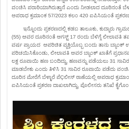
ವಂಚಿಸಿ ಪರಾರಿಯಾಗಿರುತ್ತಾನೆ ಎಂದು ನೀಡಲಾದ ದೂರಿನಂತೆ ಬೆಳ್ಳ
ಅಪರಾಧ ಕ್ರಮಾಂಕ 57/2023 ಕಲಂ 420 ಐಪಿಸಿಯಂತೆ ಪ್ರಕರಣ
ಇನ್ನೊಂದು ಪ್ರಕರಣದಲ್ಲಿ ಕಡಬ ತಾಲೂಕು, ಕುದ್ಮಾರು ಗ್ರಾಮ
(55) ಅವರ ದೂರಿನಂತೆ ಆಗಸ್ಟ್ 17 ರಂದು ಬೆಳಿಗ್ಗೆ ಲೀಲಾವತಿ ತ
ವರ್ಷ ಪ್ರಾಯದ ಅಪರಿಚಿತ ವ್ಯಕ್ತಿಯೊಬ್ಬ ಬಂದು ತಾನು ಬ್ಯಾಂಕ್ ಉ
ಪರಿಚಯಿಸಿಕೊಂಡು, ಲೀಲಾವತಿ ಅವರ ಬ್ಯಾಂಕ್ ಖಾತೆಗೆ ಪ್ರಧ
ಲಕ್ಷ ರೂಪಾಯಿ ಹಣ ಬಂದಿದ್ದು, ಹಣವನ್ನು ಪಡೆಯಲು 31 ಸಾವಿ
ಮಾಡಬೇಕು ಎಂದು ತಿಳಿಸಿ 31 ಸಾವಿರ ರೂಪಾಯಿ ಪಡೆದು ವಂಚಿಸ
ದೂರಿನ ಮೇರೆಗೆ ಬೆಳ್ಳಾರೆ ಪೆÇಲೀಸ್ ಠಾಣೆಯಲ್ಲಿ ಅಪರಾಧ ಕ್ರಮ
ಐಪಿಸಿಯಂತೆ ಪ್ರಕರಣ ದಾಖಲಾಗಿದ್ದು, ಪೊಲೀಸರು ತನಿಖೆ ಕೈಗೊಂಡಿ