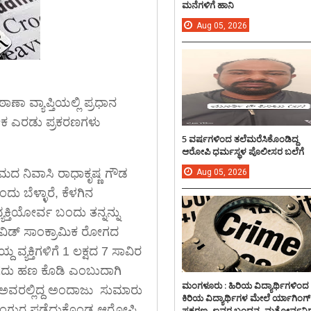
ಮನೆಗಳಿಗೆ ಹಾನಿ
Aug
05,
2026
ಾಣಾ ವ್ಯಾಪ್ತಿಯಲ್ಲಿ ಪ್ರಧಾನ
್ಯೇಕ ಎರಡು ಪ್ರಕರಣಗಳು
5 ವರ್ಷಗಳಿಂದ ತಲೆಮರೆಸಿಕೊಂಡಿದ್ದ
ಆರೋಪಿ ಧರ್ಮಸ್ಥಳ ಪೊಲೀಸರ ಬಲೆಗೆ
ಮದ ನಿವಾಸಿ ರಾಧಾಕೃಷ್ಣ ಗೌಡ
Aug
05,
2026
 ಬೆಳ್ಳಾರೆ, ಕೆಳಗಿನ
ಕ್ತಿಯೋರ್ವ ಬಂದು ತನ್ನನ್ನು
ವಿಡ್ ಸಾಂಕ್ರಾಮಿಕ ರೋಗದ
್ಯಕ್ತಿಗಳಿಗೆ 1 ಲಕ್ಷದ 7 ಸಾವಿರ
ನಗದು ಹಣ ಕೊಡಿ ಎಂಬುದಾಗಿ
ಮಂಗಳೂರು : ಹಿರಿಯ ವಿದ್ಯಾರ್ಥಿಗಳಿಂದ
ಂದ ಅವರಲ್ಲಿದ್ದ ಅಂದಾಜು ಸುಮಾರು
ಕಿರಿಯ ವಿದ್ಯಾರ್ಥಿಗಳ ಮೇಲೆ ರ್ಯಾಗಿಂಗ್
ೆ. ಉಂಗುರ ಪಡೆದುಕೊಂಡ ಆರೋಪಿ
ಪ್ರಕರಣ, ಐವರ ಬಂಧನ, ಮತ್ತೋರ್ವನಿಗ