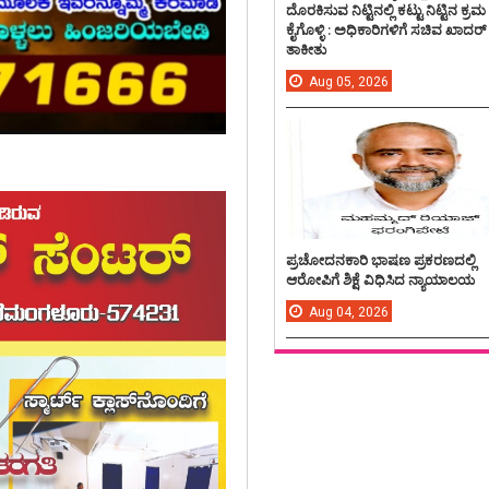
ದೊರಕಿಸುವ ನಿಟ್ಟಿನಲ್ಲಿ ಕಟ್ಟು ನಿಟ್ಟಿನ ಕ್ರಮ
ಕೈಗೊಳ್ಳಿ : ಅಧಿಕಾರಿಗಳಿಗೆ ಸಚಿವ ಖಾದರ್
ತಾಕೀತು
Aug
05,
2026
ಪ್ರಚೋದನಕಾರಿ ಭಾಷಣ ಪ್ರಕರಣದಲ್ಲಿ
ಆರೋಪಿಗೆ ಶಿಕ್ಷೆ ವಿಧಿಸಿದ ನ್ಯಾಯಾಲಯ
Aug
04,
2026