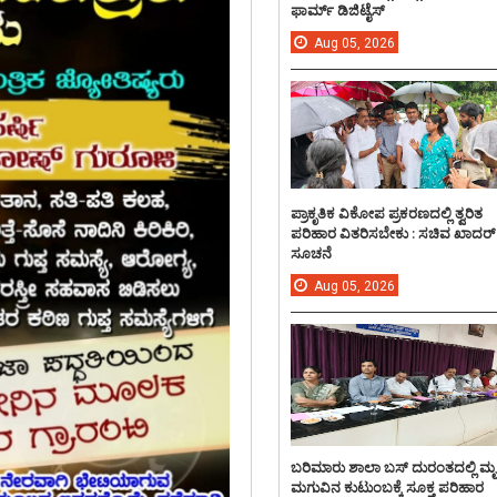
ಫಾರ್ಮ್ ಡಿಜಿಟೈಸ್
Aug
05,
2026
ಪ್ರಾಕೃತಿಕ ವಿಕೋಪ ಪ್ರಕರಣದಲ್ಲಿ ತ್ವರಿತ
ಪರಿಹಾರ ವಿತರಿಸಬೇಕು : ಸಚಿವ ಖಾದರ್
ಸೂಚನೆ
Aug
05,
2026
ಬರಿಮಾರು ಶಾಲಾ ಬಸ್ ದುರಂತದಲ್ಲಿ ಮ
ಮಗುವಿನ ಕುಟುಂಬಕ್ಕೆ ಸೂಕ್ತ ಪರಿಹಾರ