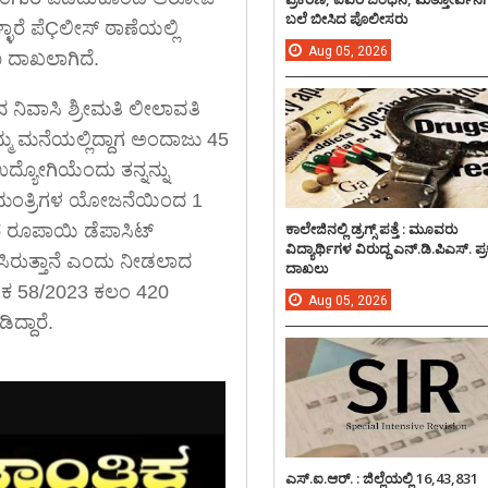
ಬಲೆ ಬೀಸಿದ ಪೊಲೀಸರು
ಾರೆ ಪೆÇಲೀಸ್ ಠಾಣೆಯಲ್ಲಿ
Aug
05,
2026
 ದಾಖಲಾಗಿದೆ.
ದ ನಿವಾಸಿ ಶ್ರೀಮತಿ ಲೀಲಾವತಿ
ಮ್ಮ ಮನೆಯಲ್ಲಿದ್ದಾಗ ಅಂದಾಜು 45
ದ್ಯೋಗಿಯೆಂದು ತನ್ನನ್ನು
ಾನಮಂತ್ರಿಗಳ ಯೋಜನೆಯಿಂದ 1
ಕಾಲೇಜಿನಲ್ಲಿ ಡ್ರಗ್ಸ್ ಪತ್ತೆ : ಮೂವರು
ರ ರೂಪಾಯಿ ಡೆಪಾಸಿಟ್
ವಿದ್ಯಾರ್ಥಿಗಳ ವಿರುದ್ದ ಎನ್.ಡಿ.ಪಿಎಸ್. ಪ
ಿರುತ್ತಾನೆ ಎಂದು ನೀಡಲಾದ
ದಾಖಲು
ಾಂಕ 58/2023 ಕಲಂ 420
Aug
05,
2026
ದ್ದಾರೆ.
ಎಸ್.ಐ.ಆರ್. : ಜಿಲ್ಲೆಯಲ್ಲಿ 16,43,831