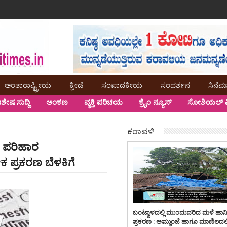
ಅಂತಾರಾಷ್ಟ್ರೀಯ
ಕ್ರೀಡೆ
ಸಂಪಾದಕೀಯ
ಸಂದರ್ಶನ
ಸಿನೆಮ
ಿಶೇಷ ಸುದ್ದಿ
ಅಂಕಣ
ವ್ಯಕ್ತಿ ಪರಿಚಯ
ಕ್ರೈಂ ನ್ಯೂಸ್
ಸೋಶಿಯಲ್ ಮ
ಕರಾವಳಿ
ದಿ ಪರಿಹಾರ
ಕ ಪ್ರಕರಣ ಬೆಳಕಿಗೆ
ಬಂಟ್ವಾಳದಲ್ಲಿ ಮುಂದುವರಿದ ಮಳೆ ಹಾನ
ಪ್ರಕರಣ : ಅಮ್ಮುಂಜೆ ಹಾಗೂ ಮಾಣಿಲದಲ್ಲ