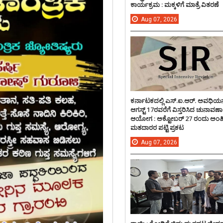
ಕಾರ್ಯಕ್ರಮ : ಮಕ್ಕಳಿಗೆ ಮಾತ್ರೆ ವಿತರಣೆ
Aug
07,
2026
ಕರ್ನಾಟಕದಲ್ಲಿ ಎಸ್.ಐ.ಆರ್. ಅವಧಿಯನ್
ಆಗಸ್ಟ್ 17ರವರೆಗೆ ವಿಸ್ತರಿಸಿದ ಚುನಾವಣಾ
ಆಯೋಗ : ಅಕ್ಟೋಬರ್ 27 ರಂದು ಅಂ
ಮತದಾರರ ಪಟ್ಟಿ ಪ್ರಕಟ
Aug
07,
2026