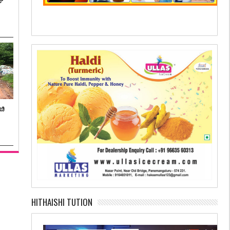
ನ್
ಚಿ
HITHAISHI TUTION