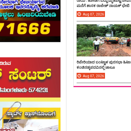
ರಾಯಿ : ತೋಡಿಗೆ ಬಿದ್ದು ಮೃತಪಟ್ಟ ಜೀವ
ಮನೆಗೆ ಶಾಸಕ ರಾಜೇಶ್ ನಾಯಕ್ ಭೇಟಿ
Aug
07,
2026
ರಿಪೇರಿಯಾದ ಬಂಟ್ವಾಳ ಪುರಸಭಾ ಹಿಟಾ
ಕಂಚಿನಡ್ಕಪದವಿನಲ್ಲಿ ಚಾಲೂ
Aug
07,
2026