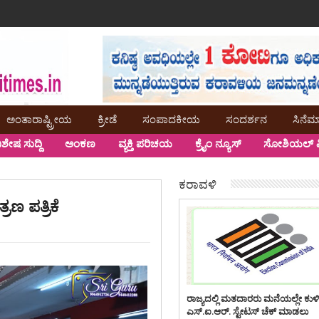
ಅಂತಾರಾಷ್ಟ್ರೀಯ
ಕ್ರೀಡೆ
ಸಂಪಾದಕೀಯ
ಸಂದರ್ಶನ
ಸಿನೆಮ
ಿಶೇಷ ಸುದ್ದಿ
ಅಂಕಣ
ವ್ಯಕ್ತಿ ಪರಿಚಯ
ಕ್ರೈಂ ನ್ಯೂಸ್
ಸೋಶಿಯಲ್ ಮ
ಕರಾವಳಿ
ಣ ಪತ್ರಿಕೆ
ರಾಜ್ಯದಲ್ಲಿ ಮತದಾರರು ಮನೆಯಲ್ಲೇ ಕುಳ
ಎಸ್.ಐ.ಆರ್. ಸ್ಟೇಟಸ್ ಚೆಕ್ ಮಾಡಲು