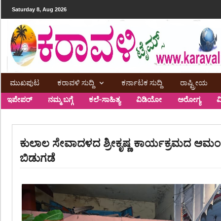
Saturday 8, Aug 2026
ಮುಖಪುಟ
ಕರಾವಳಿ ಸುದ್ದಿ
ಕರ್ನಾಟಕ ಸುದ್ದಿ
ರಾಷ್ಟ್ರೀಯ
ಇಪೇಪರ್
ನಮ್ಮ ಬಗ್ಗೆ
ಕಲೆ-ಸಾಹಿತ್ಯ
ವಿಡಿಯೋ
ಅರೋಗ್ಯ
ವ
ಕುಲಾಲ ಸೇವಾದಳದ ಶ್ರೀಕೃಷ್ಣ ಕಾರ್ಯಕ್ರಮದ ಆಮಂತ್ರ
ಬಿಡುಗಡೆ