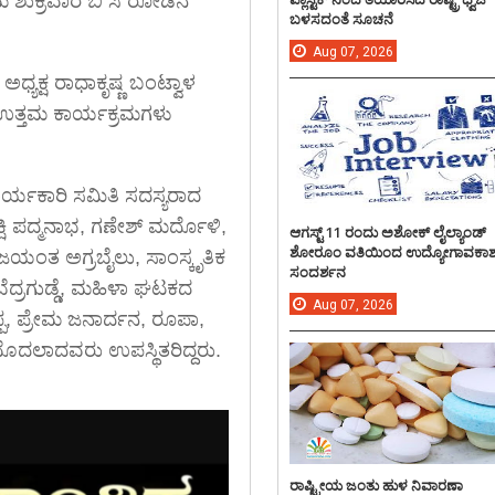
ಮ ಶುಕ್ರವಾರ ಬಿ ಸಿ ರೋಡಿನ
ಬಳಸದಂತೆ ಸೂಚನೆ
Aug
07,
2026
್ಯಕ್ಷ ರಾಧಾಕೃಷ್ಣ ಬಂಟ್ವಾಳ
ತ್ತಮ ಕಾರ್ಯಕ್ರಮಗಳು
ಾರ್ಯಕಾರಿ ಸಮಿತಿ ಸದಸ್ಯರಾದ
್ಷಿ ಪದ್ಮನಾಭ, ಗಣೇಶ್ ಮರ್ದೊಳಿ,
ಆಗಸ್ಟ್ 11 ರಂದು ಅಶೋಕ್ ಲೈಲ್ಯಾಂಡ್
ಶೋರೂಂ ವತಿಯಿಂದ ಉದ್ಯೋಗಾವಕಾ
ಯಂತ ಅಗ್ರಬೈಲು, ಸಾಂಸ್ಕೃತಿಕ
ಸಂದರ್ಶನ
ೆದ್ರಗುಡ್ಡೆ, ಮಹಿಳಾ ಘಟಕದ
Aug
07,
2026
್ಪ, ಪ್ರೇಮ ಜನಾರ್ದನ, ರೂಪಾ,
 ಮೊದಲಾದವರು ಉಪಸ್ಥಿತರಿದ್ದರು.
ರಾಷ್ಟ್ರೀಯ ಜಂತು ಹುಳ ನಿವಾರಣಾ