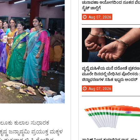
ಚುನಾವಣಾ ಆಯೋಗದಿಂದ ನೂತನ ವೆಬ
ಸೈಟ್ ಚಾಲ್ತಿಗೆ
Aug
07,
2026
ವೃದ್ದೆ ಮಹಿಳೆಯ ಮನೆ ದರೋಡೆ ಪ್ರಕರಣ
ಮೂರೇ ದಿನದಲ್ಲಿ ಬೇಧಿಸಿದ ಪೊಲೀಸರು 
ಚಿನ್ನಾಭರಣಗಳ ಸಹಿತ ಇಬ್ಬರು ಅಂದರ್
Aug
07,
2026
ಾಲೂಕು ಕುಲಾಲ ಸುಧಾರಕ
 ಜನ್ಮಾಷ್ಠಮಿ ಪ್ರಯುಕ್ತ ಮಕ್ಕಳ
ಪ್ಲಾಸ್ಟಿಕ್ ನಿಂದ ತಯಾರಿಸಿದ ರಾಷ್ಟ್ರ ಧ್ವಜ