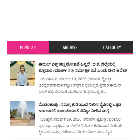
Item Reviewed:
ಕಲ್ಲಡ್ಕ : ತಾಯಿ ಜೊತೆ ಮನೆಯಲ್ಲಿದ್ದ ವೃದ್ದ ವ್ಯಕ್ತಿ ನಾಪತ್ತೆ
Rating:
5
Reviewed By:
karavali Times
POPULAR
ARCHIVE
CATEGORY
ಈದುಲ್ ಫಿತ್ರ್ ಹಬ್ಬ ಘೋಷಣೆ ಹಿನ್ನಲೆ : ದ.ಕ. ಜಿಲ್ಲೆಯಲ್ಲಿ
ಶುಕ್ರವಾರ (ಮಾರ್ಚ್ 20) ಸಾರ್ವತ್ರಿಕ ರಜೆ ಎಂದು ಡೀಸಿ ಆದೇಶ
ಮಂಗಳೂರು, ಮಾರ್ಚ್ 19, 2026 (ಕರಾವಳಿ ಟೈಮ್ಸ್) :
ಚಂದ್ರದರ್ಶನವಾಗಿ ದಕ್ಷಿಣ ಕನ್ನಡ ಜಿಲ್ಲೆಯಲ್ಲಿ ಶುಕ್ರವಾರ ಈದುಲ್
ಫಿತರ್ ಹಬ್ಬ ಘೋಷಣೆಯಾಗಿರುವ ಹಿನ್ನಲೆಯಲ್ಲಿ ಜಿ...
ಮೊಡಂಕಾಪು : ಸಮಗ್ರ ಕುಡಿಯುವ ನೀರಿನ ಪೈಪಿನಲ್ಲಿ ಒತ್ತಡ
ತಾಳಲಾರದೆ ಕಾರಂಜಿಯಂತೆ ಚಿಮ್ಮಿದ ನೀರಿನ ಬುಗ್ಗೆ
ಬಂಟ್ವಾಳ, ಮಾರ್ಚ್ 19, 2026 (ಕರಾವಳಿ ಟೈಮ್ಸ್) : ಬಂಟ್ವಾಳ
ಪುರಸಭಾ ವ್ಯಾಪ್ತಿಯ ನಗರಗಳಿಗೆ ನಿರಂತರ ಕುಡಿಯುವ ನೀರಿಗಾಗಿ
ಕೈಗೊಂಡ ಸಮಗ್ರ ಕುಡಿಯುವ ನೀರು ಯೋಜನೆಯ ಮೈನ...