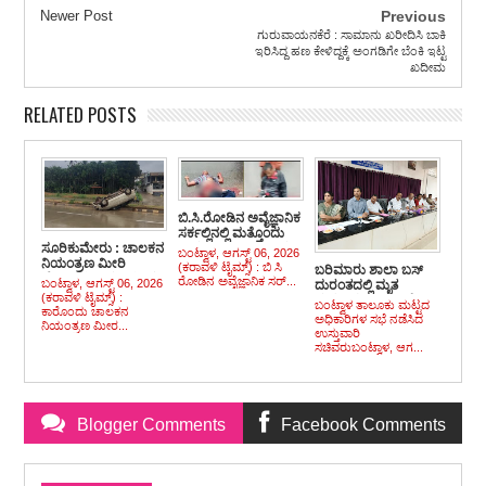
Newer Post
Previous
ಗುರುವಾಯನಕೆರೆ : ಸಾಮಾನು ಖರೀದಿಸಿ ಬಾಕಿ
ಇರಿಸಿದ್ದ ಹಣ ಕೇಳಿದ್ದಕ್ಕೆ ಅಂಗಡಿಗೇ ಬೆಂಕಿ ಇಟ್ಟ
ಖದೀಮ
RELATED POSTS
ಬಿ.ಸಿ.ರೋಡಿನ ಅವೈಜ್ಞಾನಿಕ
ಸರ್ಕಲ್ಲಿನಲ್ಲಿ ಮತ್ತೊಂದು
ಸೂರಿಕುಮೇರು : ಚಾಲಕನ
ಭೀಕರ ಅಪಘಾತ : ಟಿಪ್ಪರ್
ಬಂಟ್ವಾಳ, ಆಗಸ್ಟ್ 06, 2026
ನಿಯಂತ್ರಣ ಮೀರಿ
ಹರಿದು ಸ್ಕೂಟರ್
(ಕರಾವಳಿ ಟೈಮ್ಸ್) : ಬಿ ಸಿ
ಬರಿಮಾರು ಶಾಲಾ ಬಸ್
ಹೆದ್ದಾರಿಯಲ್ಲಿ ಪಲ್ಟಿಯಾದ
ಸಹಸವಾರ ದಾರುಣ
ರೋಡಿನ ಅವೈಜ್ಞಾನಿಕ ಸರ್...
ಬಂಟ್ವಾಳ, ಆಗಸ್ಟ್ 06, 2026
ದುರಂತದಲ್ಲಿ ಮೃತ
ಕಾರು, ಪ್ರಯಾಣಿಕರು
ಮೃತ್ಯು, ಸವಾರ ಗಂಭೀರ
(ಕರಾವಳಿ ಟೈಮ್ಸ್) :
ಮಗುವಿನ ಕುಟುಂಬಕ್ಕೆ
ಬಂಟ್ವಾಳ ತಾಲೂಕು ಮಟ್ಟದ
ಪಾರು
ಕಾರೊಂದು ಚಾಲಕನ
ಸೂಕ್ತ ಪರಿಹಾರ
ಅಧಿಕಾರಿಗಳ ಸಭೆ ನಡೆಸಿದ
ನಿಯಂತ್ರಣ ಮೀರ...
ದೊರಕಿಸುವ ನಿಟ್ಟಿನಲ್ಲಿ ಕಟ್ಟು
ಉಸ್ತುವಾರಿ
ನಿಟ್ಟಿನ ಕ್ರಮ ಕೈಗೊಳ್ಳಿ :
ಸಚಿವರುಬಂಟ್ವಾಳ, ಆಗ...
ಅಧಿಕಾರಿಗಳಿಗೆ ಸಚಿವ
ಖಾದರ್ ತಾಕೀತು
Blogger Comments
Facebook Comments