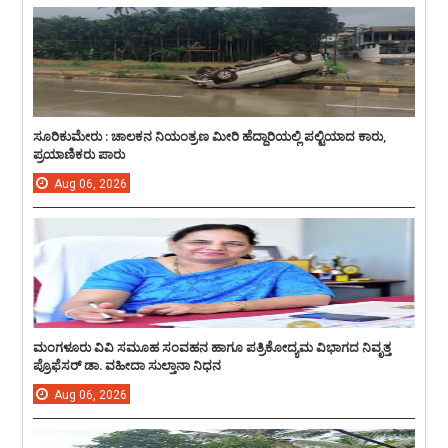
ಸೂರಿಕುಮೇರು : ಚಾಲಕನ ನಿಯಂತ್ರಣ ಮೀರಿ ಹೆದ್ದಾರಿಯಲ್ಲಿ ಪಲ್ಟಿಯಾದ ಕಾರು,
ಪ್ರಯಾಣಿಕರು ಪಾರು
Aug
06,
2026
ಮಂಗಳೂರು ವಿವಿ ಸಮೂಹ ಸಂವಹನ ಹಾಗೂ ಪತ್ರಿಕೋದ್ಯಮ ವಿಭಾಗದ ನಿವೃತ್ತ
ಪ್ರೊಫೆಸರ್ ಡಾ. ವಹೀದಾ ಸುಲ್ತಾನಾ ನಿಧನ
Aug
06,
2026