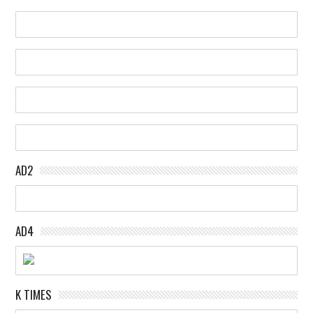
AD2
AD4
K TIMES