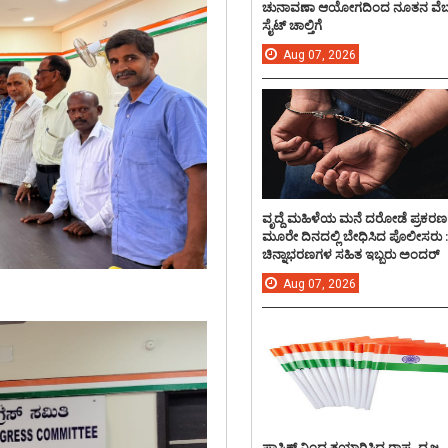
ಚುನಾವಣಾ ಆಯೋಗದಿಂದ ನೂತನ ವೆಬ
ಸೈಟ್ ಚಾಲ್ತಿಗೆ
Aug
07,
2026
ವೃದ್ದೆ ಮಹಿಳೆಯ ಮನೆ ದರೋಡೆ ಪ್ರಕರಣ
ಮೂರೇ ದಿನದಲ್ಲಿ ಬೇಧಿಸಿದ ಪೊಲೀಸರು 
ಚಿನ್ನಾಭರಣಗಳ ಸಹಿತ ಇಬ್ಬರು ಅಂದರ್
Aug
07,
2026
ಪ್ಲಾಸ್ಟಿಕ್ ನಿಂದ ತಯಾರಿಸಿದ ರಾಷ್ಟ್ರ ಧ್ವಜ