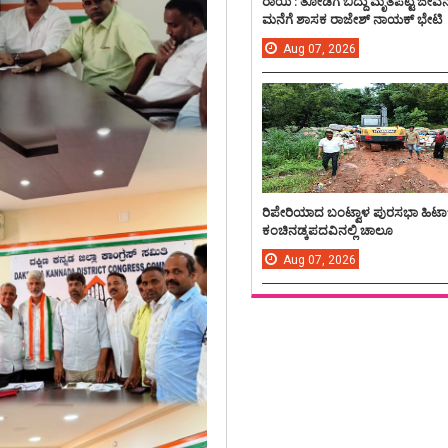
ರಾಯಿ : ತೋಡಿಗೆ ಬಿದ್ದು ಮೃತಪಟ್ಟ ಜೀವ
ಮನೆಗೆ ಶಾಸಕ ರಾಜೇಶ್ ನಾಯಕ್ ಭೇಟಿ
Aug
07,
2026
ರಿಪೇರಿಯಾದ ಬಂಟ್ವಾಳ ಪುರಸಭಾ ಹಿಟಾ
ಕಂಚಿನಡ್ಕಪದವಿನಲ್ಲಿ ಚಾಲೂ
Aug
07,
2026