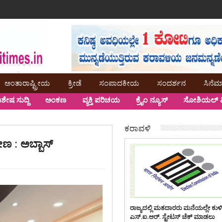
ಅಂತಾರಾಷ್ಟ್ರೀಯ
ಕ್ರೀಡೆ
ಸಂಪಾದಕೀಯ
ಸಂದರ್ಶನ
ಸಿನೆಮ
ಿಶೇಷ ಸುದ್ದಿ
ಅಂಕಣ
ವ್ಯಕ್ತಿ ಪರಿಚಯ
ಕ್ರೈಂ ನ್ಯೂಸ್
ಸೋಶಿಯಲ್ ಮ
ಕರಾವಳಿ
 : ಅಬ್ಬಾಸ್
ರಾಜ್ಯದಲ್ಲಿ ಮತದಾರರು ಮನೆಯಲ್ಲೇ ಕುಳ
ಎಸ್.ಐ.ಆರ್. ಸ್ಟೇಟಸ್ ಚೆಕ್ ಮಾಡಲು