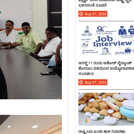
ಬಳಸದಂತೆ ಸೂಚನೆ
Aug
07,
2026
ಆಗಸ್ಟ್ 11 ರಂದು ಅಶೋಕ್ ಲೈಲ್ಯಾಂಡ್
ಶೋರೂಂ ವತಿಯಿಂದ ಉದ್ಯೋಗಾವಕಾ
ಸಂದರ್ಶನ
Aug
07,
2026
ರಾಷ್ಟ್ರೀಯ ಜಂತು ಹುಳ ನಿವಾರಣಾ