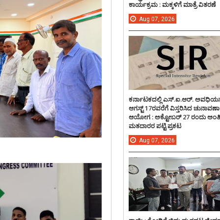
ಕಾರ್ಯಕ್ರಮ : ಮಕ್ಕಳಿಗೆ ಮಾತ್ರೆ ವಿತರಣೆ
Aug
07,
2026
ಕರ್ನಾಟಕದಲ್ಲಿ ಎಸ್.ಐ.ಆರ್. ಅವಧಿಯನ್
ಆಗಸ್ಟ್ 17ರವರೆಗೆ ವಿಸ್ತರಿಸಿದ ಚುನಾವಣಾ
ಆಯೋಗ : ಅಕ್ಟೋಬರ್ 27 ರಂದು ಅಂ
ಮತದಾರರ ಪಟ್ಟಿ ಪ್ರಕಟ
Aug
07,
2026