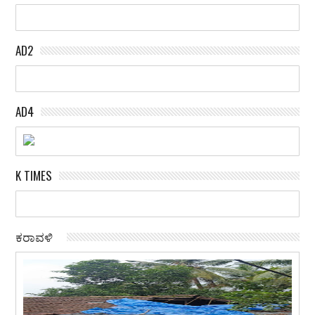
AD2
AD4
K TIMES
ಕರಾವಳಿ