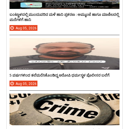
ಬಂಟ್ವಾಳದಲ್ಲಿ ಮುಂದುವರಿದ ಮಳೆ ಹಾನಿ ಪ್ರಕರಣ : ಅಮ್ಮುಂಜೆ ಹಾಗೂ ಮಾಣಿಲದಲ್ಲಿ
ಮನೆಗಳಿಗೆ ಹಾನಿ
Aug
05,
2026
5 ವರ್ಷಗಳಿಂದ ತಲೆಮರೆಸಿಕೊಂಡಿದ್ದ ಆರೋಪಿ ಧರ್ಮಸ್ಥಳ ಪೊಲೀಸರ ಬಲೆಗೆ
Aug
05,
2026