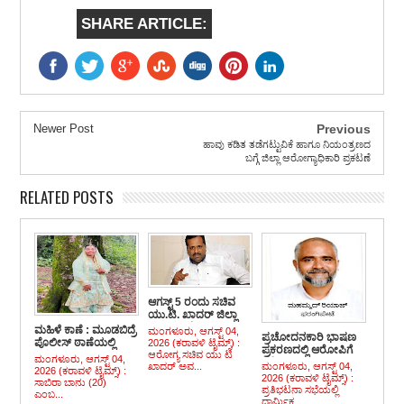
SHARE ARTICLE:
Newer Post
Previous
ಹಾವು ಕಡಿತ ತಡೆಗಟ್ಟುವಿಕೆ ಹಾಗೂ ನಿಯಂತ್ರಣದ
ಬಗ್ಗೆ ಜಿಲ್ಲಾ ಆರೋಗ್ಯಾಧಿಕಾರಿ ಪ್ರಕಟಣೆ
RELATED POSTS
ಆಗಸ್ಟ್ 5 ರಂದು ಸಚಿವ
ಯು.ಟಿ. ಖಾದರ್ ಜಿಲ್ಲಾ
ಪ್ರವಾಸ : ಬೆಳ್ತಂಗಡಿ,
ಮಹಿಳೆ ಕಾಣೆ : ಮೂಡಬಿದ್ರೆ
ಮಂಗಳೂರು, ಆಗಸ್ಟ್ 04,
ಪ್ರಚೋದನಕಾರಿ ಭಾಷಣ
ಬಂಟ್ವಾಳದ ಮಳೆಹಾನಿ
ಪೊಲೀಸ್ ಠಾಣೆಯಲ್ಲಿ
2026 (ಕರಾವಳಿ ಟೈಮ್ಸ್) :
ಪ್ರಕರಣದಲ್ಲಿ ಆರೋಪಿಗೆ
ಪ್ರದೇಶಗಳಿಗೆ ಭೇಟಿ, ಸಭೆ
ಪ್ರಕರಣ ದಾಖಲು
ಆರೋಗ್ಯ ಸಚಿವ ಯು ಟಿ
ಮಂಗಳೂರು, ಆಗಸ್ಟ್ 04,
ಶಿಕ್ಷೆ ವಿಧಿಸಿದ ನ್ಯಾಯಾಲಯ
ಖಾದರ್ ಅವ...
ಮಂಗಳೂರು, ಆಗಸ್ಟ್ 04,
2026 (ಕರಾವಳಿ ಟೈಮ್ಸ್) :
2026 (ಕರಾವಳಿ ಟೈಮ್ಸ್) :
ಸಾಬಿರಾ ಬಾನು (20)
ಪ್ರತಿಭಟನಾ ಸಭೆಯಲ್ಲಿ
ಎಂಬ...
ಧಾರ್ಮಿಕ...