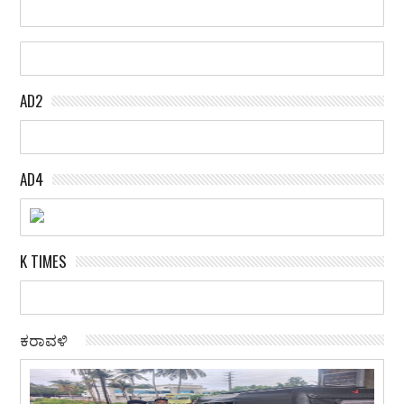
AD2
AD4
K TIMES
ಕರಾವಳಿ