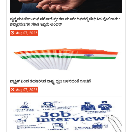
ವೃದ್ದೆ ಮಹಿಳೆಯ ಮನೆ ದರೋಡೆ ಪ್ರಕರಣ ಮೂರೇ ದಿನದಲ್ಲಿ ಬೇಧಿಸಿದ ಪೊಲೀಸರು :
ಚಿನ್ನಾಭರಣಗಳ ಸಹಿತ ಇಬ್ಬರು ಅಂದರ್
Aug
07,
2026
ಪ್ಲಾಸ್ಟಿಕ್ ನಿಂದ ತಯಾರಿಸಿದ ರಾಷ್ಟ್ರ ಧ್ವಜ ಬಳಸದಂತೆ ಸೂಚನೆ
Aug
07,
2026