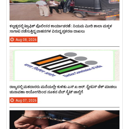
ಕಲ್ಲಡ್ಕದಲ್ಲಿ ಟ್ರಾಫಿಕ್ ಪೊಲೀಸರ ಕಾರ್ಯಾಚರಣೆ : ನಿಯಮ ಮೀರಿ ಶಾಲಾ ಮಕ್ಕಳ
ಸಾಗಾಟ ನಡೆಸುತ್ತಿದ್ದ ವಾಹನಗಳ ವಿರುದ್ದ ಪ್ರಕರಣ ದಾಖಲು
Aug
08,
2026
ರಾಜ್ಯದಲ್ಲಿ ಮತದಾರರು ಮನೆಯಲ್ಲೇ ಕುಳಿತು ಎಸ್.ಐ.ಆರ್. ಸ್ಟೇಟಸ್ ಚೆಕ್ ಮಾಡಲು
ಚುನಾವಣಾ ಆಯೋಗದಿಂದ ನೂತನ ವೆಬ್ ಸೈಟ್ ಚಾಲ್ತಿಗೆ
Aug
07,
2026