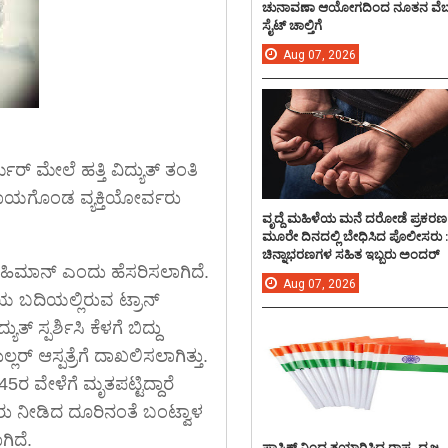
ಚುನಾವಣಾ ಆಯೋಗದಿಂದ ನೂತನ ವೆಬ
ಸೈಟ್ ಚಾಲ್ತಿಗೆ
Aug
07,
2026
ರ್ಮರ್ ಮೇಲೆ ಹತ್ತಿ ವಿದ್ಯುತ್ ತಂತಿ
ಭೀರ ಗಾಯಗೊಂಡ ವ್ಯಕ್ತಿಯೋರ್ವರು
ವೃದ್ದೆ ಮಹಿಳೆಯ ಮನೆ ದರೋಡೆ ಪ್ರಕರಣ
ಮೂರೇ ದಿನದಲ್ಲಿ ಬೇಧಿಸಿದ ಪೊಲೀಸರು 
ಚಿನ್ನಾಭರಣಗಳ ಸಹಿತ ಇಬ್ಬರು ಅಂದರ್
 ರಹಿಮಾನ್ ಎಂದು ಹೆಸರಿಸಲಾಗಿದೆ.
Aug
07,
2026
ಯ ಬದಿಯಲ್ಲಿರುವ ಟ್ರಾನ್
್ ಸ್ಪರ್ಶಿಸಿ ಕೆಳಗೆ ಬಿದ್ದು
ರ್ ಆಸ್ಪತ್ರೆಗೆ ದಾಖಲಿಸಲಾಗಿತ್ತು.
5ರ ವೇಳೆಗೆ ಮೃತಪಟ್ಟಿದ್ದಾರೆ
ರು ನೀಡಿದ ದೂರಿನಂತೆ ಬಂಟ್ವಾಳ
ಗಿದೆ.
ಪ್ಲಾಸ್ಟಿಕ್ ನಿಂದ ತಯಾರಿಸಿದ ರಾಷ್ಟ್ರ ಧ್ವಜ