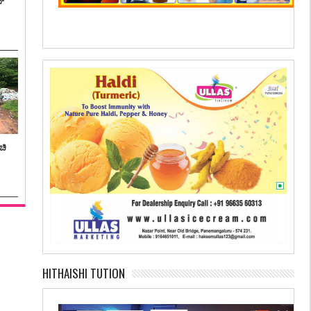
ನ್
ಚಿ
HITHAISHI TUTION