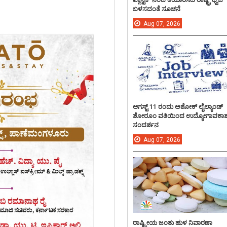
ಬಳಸದಂತೆ ಸೂಚನೆ
Aug
07,
2026
ಆಗಸ್ಟ್ 11 ರಂದು ಅಶೋಕ್ ಲೈಲ್ಯಾಂಡ್
ಶೋರೂಂ ವತಿಯಿಂದ ಉದ್ಯೋಗಾವಕಾ
ಸಂದರ್ಶನ
Aug
07,
2026
ರಾಷ್ಟ್ರೀಯ ಜಂತು ಹುಳ ನಿವಾರಣಾ