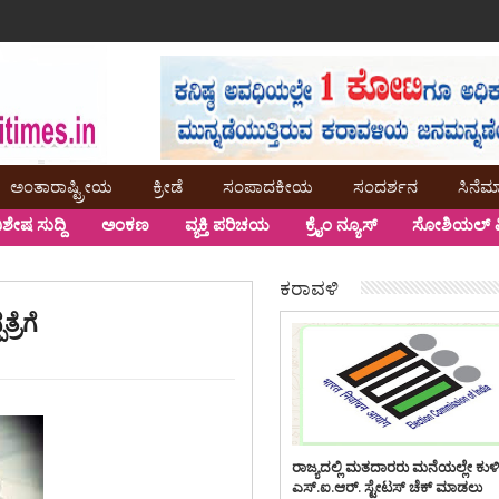
ಅಂತಾರಾಷ್ಟ್ರೀಯ
ಕ್ರೀಡೆ
ಸಂಪಾದಕೀಯ
ಸಂದರ್ಶನ
ಸಿನೆಮ
ಿಶೇಷ ಸುದ್ದಿ
ಅಂಕಣ
ವ್ಯಕ್ತಿ ಪರಿಚಯ
ಕ್ರೈಂ ನ್ಯೂಸ್
ಸೋಶಿಯಲ್ ಮ
ಕರಾವಳಿ
ರೆಗೆ
ರಾಜ್ಯದಲ್ಲಿ ಮತದಾರರು ಮನೆಯಲ್ಲೇ ಕುಳ
ಎಸ್.ಐ.ಆರ್. ಸ್ಟೇಟಸ್ ಚೆಕ್ ಮಾಡಲು