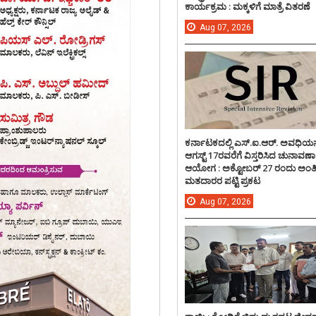
ಕಾರ್ಯಕ್ರಮ : ಮಕ್ಕಳಿಗೆ ಮಾತ್ರೆ ವಿತರಣೆ
Aug
07,
2026
ಕರ್ನಾಟಕದಲ್ಲಿ ಎಸ್.ಐ.ಆರ್. ಅವಧಿಯನ್
ಆಗಸ್ಟ್ 17ರವರೆಗೆ ವಿಸ್ತರಿಸಿದ ಚುನಾವಣಾ
ಆಯೋಗ : ಅಕ್ಟೋಬರ್ 27 ರಂದು ಅಂ
ಮತದಾರರ ಪಟ್ಟಿ ಪ್ರಕಟ
Aug
07,
2026