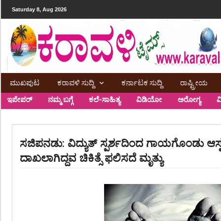
Saturday 8, Aug 2026
ಮುಖಪುಟ
ಕರಾವಳಿ ಸುದ್ದಿ
ಕರ್ನಾಟಕ ಸುದ್ದಿ
ರಾಷ್ಟ್ರೀಯ
ಇಪೇಪರ್
ನಮ್ಮ ಬಗ್ಗೆ
ಕಲೆ-ಸಾಹಿತ್ಯ
ವಿಡಿಯೋ
ಅರೋಗ್ಯ
ವ
ಸಜಿಪನಡು: ವಿದ್ಯುತ್ ಸ್ಪರ್ಶದಿಂದ ಗಾಯಗೊಂಡು ಆಸ್ಪತ್
ದಾಖಲಾಗಿದ್ದವ ಚಿಕಿತ್ಸೆ ಫಲಿಸದೆ ಮೃತ್ಯು