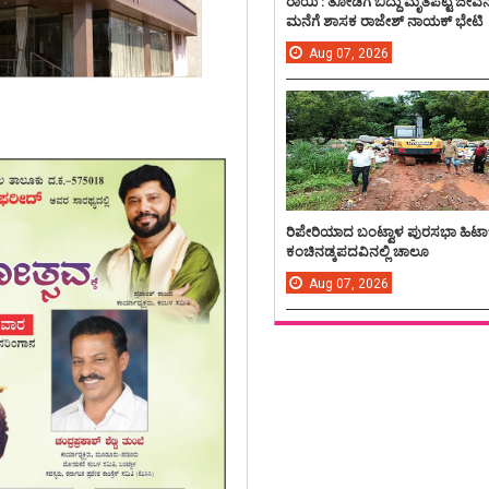
ರಾಯಿ : ತೋಡಿಗೆ ಬಿದ್ದು ಮೃತಪಟ್ಟ ಜೀವ
ಮನೆಗೆ ಶಾಸಕ ರಾಜೇಶ್ ನಾಯಕ್ ಭೇಟಿ
Aug
07,
2026
ರಿಪೇರಿಯಾದ ಬಂಟ್ವಾಳ ಪುರಸಭಾ ಹಿಟಾ
ಕಂಚಿನಡ್ಕಪದವಿನಲ್ಲಿ ಚಾಲೂ
Aug
07,
2026