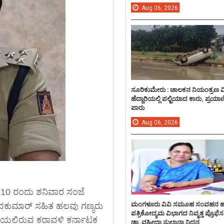
Aug
06,
2026
ಸೂರಿಕುಮೇರು : ಚಾಲಕನ ನಿಯಂತ್ರಣ 
ಹೆದ್ದಾರಿಯಲ್ಲಿ ಪಲ್ಟಿಯಾದ ಕಾರು, ಪ್ರಯಾ
ಪಾರು
Aug
06,
2026
10 ರಂದು ಶನಿವಾರ ಸಂಜೆ
ಮಂಗಳೂರು ವಿವಿ ಸಮೂಹ ಸಂವಹನ 
 ಶಿವಕುಮಾರ್ ಸಹಿತ ಹಲವು ಗಣ್ಯರು
ಪತ್ರಿಕೋದ್ಯಮ ವಿಭಾಗದ ನಿವೃತ್ತ ಪ್ರೊಫೆಸ
ಡೆಯಲಿರುವ ಕರಾವಳಿ ಕರ್ನಾಟಕ
ಡಾ. ವಹೀದಾ ಸುಲ್ತಾನಾ ನಿಧನ