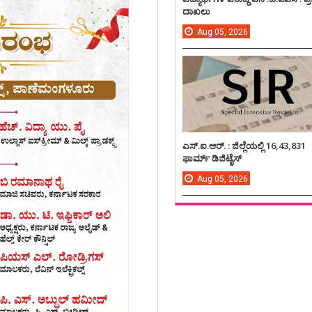
ದಾಖಲು
Aug
05,
2026
ಎಸ್.ಐ.ಆರ್. : ಜಿಲ್ಲೆಯಲ್ಲಿ 16,43,831
ಫಾರ್ಮ್ ಡಿಜಿಟೈಸ್
Aug
05,
2026