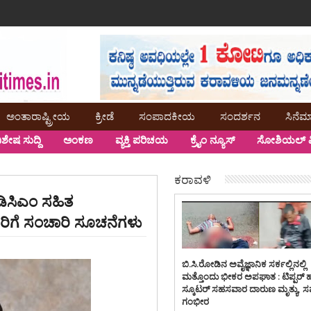
ಅಂತಾರಾಷ್ಟ್ರೀಯ
ಕ್ರೀಡೆ
ಸಂಪಾದಕೀಯ
ಸಂದರ್ಶನ
ಸಿನೆಮ
ಿಶೇಷ ಸುದ್ದಿ
ಅಂಕಣ
ವ್ಯಕ್ತಿ ಪರಿಚಯ
ಕ್ರೈಂ ನ್ಯೂಸ್
ಸೋಶಿಯಲ್ ಮ
ಕರಾವಳಿ
ಡಿಸಿಎಂ ಸಹಿತ
ರಿಗೆ ಸಂಚಾರಿ ಸೂಚನೆಗಳು
ಬಿ.ಸಿ.ರೋಡಿನ ಅವೈಜ್ಞಾನಿಕ ಸರ್ಕಲ್ಲಿನಲ್ಲಿ
ಮತ್ತೊಂದು ಭೀಕರ ಅಪಘಾತ : ಟಿಪ್ಪರ್ 
ಸ್ಕೂಟರ್ ಸಹಸವಾರ ದಾರುಣ ಮೃತ್ಯು, 
ಗಂಭೀರ