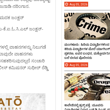
Aug
05,
2026
ಂಜನಾಡಿ-ನರಿಂಗಾನ.
-ಮದಕ ಜಂಕ್ಷನ್
ು-ಕೆ.ಐ.ಓ.ಸಿ.ಎಲ್ ಜಂಕ್ಷನ್-
ಮಂಗಳೂರು : ಹಿರಿಯ ವಿದ್ಯಾರ್ಥಿಗಳಿಂದ
ಗಳಲ್ಲಿ ವಾಹನಗಳನ್ನು ನಿಲುಗಡೆ
ಕಿರಿಯ ವಿದ್ಯಾರ್ಥಿಗಳ ಮೇಲೆ ರ್ಯಾಗಿಂಗ್
ಪ್ರಕರಣ, ಐವರ ಬಂಧನ, ಮತ್ತೋರ್ವನಿಗ
್ಲಿ ಯಾವುದೇ ವಾಹನಗಳು
ಬಲೆ ಬೀಸಿದ ಪೊಲೀಸರು
ಸಹಕರಿಸುವುದಲ್ಲದೆ ಸಂಚಾರಿ
Aug
05,
2026
ಸ್ ಕಮಿಷನರ್ ಸುಧೀರ್ ರೆಡ್ಡಿ
ಕಾಲೇಜಿನಲ್ಲಿ ಡ್ರಗ್ಸ್ ಪತ್ತೆ : ಮೂವರು
ವಿದ್ಯಾರ್ಥಿಗಳ ವಿರುದ್ದ ಎನ್.ಡಿ.ಪಿಎಸ್. ಪ