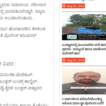
್ಘಾಟನಾ ಸಮಾರಂಭ, ನರಿಂಗಾನ
Aug
06,
2026
ಭಾಗವಹಿಸಲಿದ್ದಾರೆ. ಗಣ್ಯರು
ಯತ್ಯಯ ಉಂಟಾಗಬಹುದು.
ಂದರ್ಭ ಹೊರತುಪಡಿಸಿ ಕೆಳಕಂಡ
ತೆ ಪೊಲೀಸ್ ಕಮಿಷನರ್
ಬಂಟ್ವಾಳದಲ್ಲಿ ಮುಂದುವರಿದ ಮಳೆ ಹಾನ
ಪ್ರಕರಣ : ಅಮ್ಮುಂಜೆ ಹಾಗೂ ಮಾಣಿಲದಲ್ಲ
ಮನೆಗಳಿಗೆ ಹಾನಿ
Aug
05,
2026
 ವಿವರ :
ಿನಂಗಡಿ-ಮೇರಿಹಿಲ್-
ಜಂಕ್ಷನ್-ಬಂಟ್ಸ್ ಹಾಸ್ಟೆಲ್-
ೆ-ಕೈರಳಿ ಜಂಕ್ಷನ್-ಅತ್ತಾವರ
5 ವರ್ಷಗಳಿಂದ ತಲೆಮರೆಸಿಕೊಂಡಿದ್ದ
ಆರೋಪಿ ಧರ್ಮಸ್ಥಳ ಪೊಲೀಸರ ಬಲೆಗೆ
ಪಿನಮೊಗರು-ಕಲ್ಲಾಪು-ತೊಕ್ಕೊಟ್ಟು-