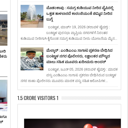
ಮೊಡಂಕಾಪು : ಸಮಗ್ರ ಕುಡಿಯುವ ನೀರಿನ ಪೈಪಿನಲ್ಲಿ
ಒತ್ತಡ ತಾಳಲಾರದೆ ಕಾರಂಜಿಯಂತೆ ಚಿಮ್ಮಿದ ನೀರಿನ
ಬುಗ್ಗೆ
ಬಂಟ್ವಾಳ, ಮಾರ್ಚ್ 19, 2026 (ಕರಾವಳಿ ಟೈಮ್ಸ್) :
ಬಂಟ್ವಾಳ ಪುರಸಭಾ ವ್ಯಾಪ್ತಿಯ ನಗರಗಳಿಗೆ ನಿರಂತರ
ಕುಡಿಯುವ ನೀರಿಗಾಗಿ ಕೈಗೊಂಡ ಸಮಗ್ರ ಕುಡಿಯುವ ನೀರು ಯೋಜನೆಯ ಮೈನ...
ಮೆಲ್ಕಾರ್ : ಎಂಡಿಎಂಎ ಸಾಗಾಟ ಪ್ರಕರಣ ಬೇಧಿಸಿದ
ಮೀರಿ
ಬಂಟ್ವಾಳ ನಗರ ಪೊಲೀಸರು, ಲಕ್ಷಾಂತರ ಮೌಲ್ಯದ
ಣಿಕರು
ಮಾಲು ಸಹಿತ ಮೂವರು ಖದೀಮರು ಅಂದರ್
ಬಂಟ್ವಾಳ, ಜೂನ್ 05, 2026 (ಕರಾವಳಿ ಟೈಮ್ಸ್) : ಮಾದಕ
ವಸ್ತು ಎಂಡಿಎಂಎ ಸಾಗಾಟ ಪ್ರಕರಣ ಬೇಧಿಸಿರುವ ಬಂಟ್ವಾಳ
ನಗರ ಠಾಣಾ ಪೊಲೀಸರು ಮೂವರು ಮಾದಕ ವಸ್ತು ಸಹಿತ ಆರೋಪಿಗಳ...
1.5 CRORE VISITORS 1
ಹಾಗೂ
ರ್