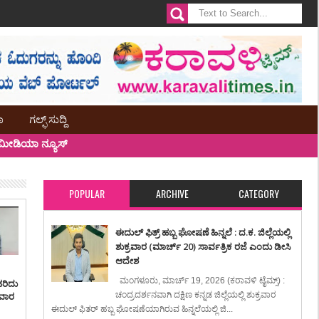
ಾ
ಗಲ್ಫ್ ಸುದ್ದಿ
ೀಡಿಯಾ ನ್ಯೂಸ್
POPULAR
ARCHIVE
CATEGORY
ಈದುಲ್ ಫಿತ್ರ್ ಹಬ್ಬ ಘೋಷಣೆ ಹಿನ್ನಲೆ : ದ.ಕ. ಜಿಲ್ಲೆಯಲ್ಲಿ
ಶುಕ್ರವಾರ (ಮಾರ್ಚ್ 20) ಸಾರ್ವತ್ರಿಕ ರಜೆ ಎಂದು ಡೀಸಿ
ಆದೇಶ
ಮಂಗಳೂರು, ಮಾರ್ಚ್ 19, 2026 (ಕರಾವಳಿ ಟೈಮ್ಸ್) :
ಹರಿದು
ಸವಾರ
ಚಂದ್ರದರ್ಶನವಾಗಿ ದಕ್ಷಿಣ ಕನ್ನಡ ಜಿಲ್ಲೆಯಲ್ಲಿ ಶುಕ್ರವಾರ
ಈದುಲ್ ಫಿತರ್ ಹಬ್ಬ ಘೋಷಣೆಯಾಗಿರುವ ಹಿನ್ನಲೆಯಲ್ಲಿ ಜಿ...