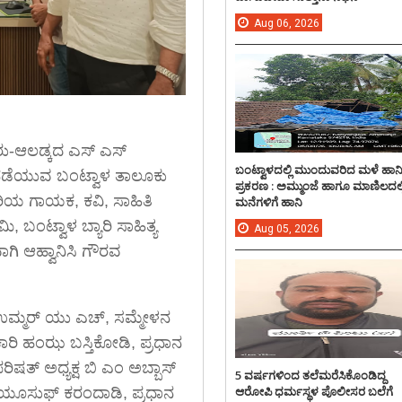
Aug
06,
2026
-ಆಲಡ್ಕದ ಎಸ್ ಎಸ್
ಬಂಟ್ವಾಳದಲ್ಲಿ ಮುಂದುವರಿದ ಮಳೆ ಹಾನ
ಡೆಯುವ ಬಂಟ್ವಾಳ ತಾಲೂಕು
ಪ್ರಕರಣ : ಅಮ್ಮುಂಜೆ ಹಾಗೂ ಮಾಣಿಲದಲ್ಲ
ಹಿರಿಯ ಗಾಯಕ, ಕವಿ, ಸಾಹಿತಿ
ಮನೆಗಳಿಗೆ ಹಾನಿ
, ಬಂಟ್ವಾಳ ಬ್ಯಾರಿ ಸಾಹಿತ್ಯ
Aug
05,
2026
ಗಿ ಆಹ್ವಾನಿಸಿ ಗೌರವ
ಷ ಉಮ್ಮರ್ ಯು ಎಚ್, ಸಮ್ಮೇಳನ
ಕಾರಿ ಹಂಝ ಬಸ್ತಿಕೋಡಿ, ಪ್ರಧಾನ
ಿಷತ್ ಅಧ್ಯಕ್ಷ ಬಿ ಎಂ ಅಬ್ಬಾಸ್
5 ವರ್ಷಗಳಿಂದ ತಲೆಮರೆಸಿಕೊಂಡಿದ್ದ
ಆರೋಪಿ ಧರ್ಮಸ್ಥಳ ಪೊಲೀಸರ ಬಲೆಗೆ
 ಯೂಸುಫ್ ಕರಂದಾಡಿ, ಪ್ರಧಾನ