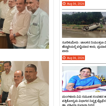
Aug
06,
2026
ಸೂರಿಕುಮೇರು : ಚಾಲಕನ ನಿಯಂತ್ರಣ 
ಹೆದ್ದಾರಿಯಲ್ಲಿ ಪಲ್ಟಿಯಾದ ಕಾರು, ಪ್ರಯಾ
ಪಾರು
Aug
06,
2026
ಮಂಗಳೂರು ವಿವಿ ಸಮೂಹ ಸಂವಹನ 
ಪತ್ರಿಕೋದ್ಯಮ ವಿಭಾಗದ ನಿವೃತ್ತ ಪ್ರೊಫೆಸ
ಡಾ. ವಹೀದಾ ಸುಲ್ತಾನಾ ನಿಧನ