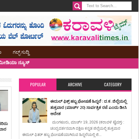
ಾ
ಗಲ್ಫ್ ಸುದ್ದಿ
ೀಡಿಯಾ ನ್ಯೂಸ್
POPULAR
ARCHIVE
CATEGORY
ಈದುಲ್ ಫಿತ್ರ್ ಹಬ್ಬ ಘೋಷಣೆ ಹಿನ್ನಲೆ : ದ.ಕ. ಜಿಲ್ಲೆಯಲ್ಲಿ
ಶುಕ್ರವಾರ (ಮಾರ್ಚ್ 20) ಸಾರ್ವತ್ರಿಕ ರಜೆ ಎಂದು ಡೀಸಿ
ಆದೇಶ
ಮಂಗಳೂರು, ಮಾರ್ಚ್ 19, 2026 (ಕರಾವಳಿ ಟೈಮ್ಸ್) :
ಹರಿದು
ಸವಾರ
ಚಂದ್ರದರ್ಶನವಾಗಿ ದಕ್ಷಿಣ ಕನ್ನಡ ಜಿಲ್ಲೆಯಲ್ಲಿ ಶುಕ್ರವಾರ
ಈದುಲ್ ಫಿತರ್ ಹಬ್ಬ ಘೋಷಣೆಯಾಗಿರುವ ಹಿನ್ನಲೆಯಲ್ಲಿ ಜಿ...