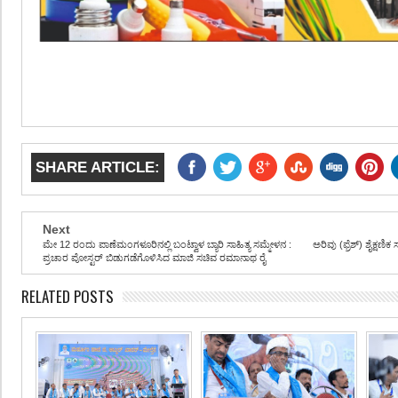
SHARE ARTICLE:
Next
ಮೇ 12 ರಂದು ಪಾಣೆಮಂಗಳೂರಿನಲ್ಲಿ ಬಂಟ್ವಾಳ ಬ್ಯಾರಿ ಸಾಹಿತ್ಯ ಸಮ್ಮೇಳನ :
ಅರಿವು (ಫ್ರೆಶ್) ಶೈಕ್ಷ
ಪ್ರಚಾರ ಪೋಸ್ಟರ್ ಬಿಡುಗಡೆಗೊಳಿಸಿದ ಮಾಜಿ ಸಚಿವ ರಮಾನಾಥ ರೈ
RELATED POSTS