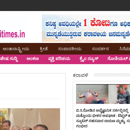
ಅಂತಾರಾಷ್ಟ್ರೀಯ
ಕ್ರೀಡೆ
ಸಂಪಾದಕೀಯ
ಸಂದರ್ಶನ
ಸಿನೆಮ
ಿಶೇಷ ಸುದ್ದಿ
ಅಂಕಣ
ವ್ಯಕ್ತಿ ಪರಿಚಯ
ಕ್ರೈಂ ನ್ಯೂಸ್
ಸೋಶಿಯಲ್ ಮ
ಕರಾವಳಿ
ಬಿ.ಸಿ.ರೋಡಿನ ಅವೈಜ್ಞಾನಿಕ ಸರ್ಕಲ್ಲಿನಲ್ಲಿ
ಮತ್ತೊಂದು ಭೀಕರ ಅಪಘಾತ : ಟಿಪ್ಪರ್ 
ಸ್ಕೂಟರ್ ಸಹಸವಾರ ದಾರುಣ ಮೃತ್ಯು, 
ಗಂಭೀರ