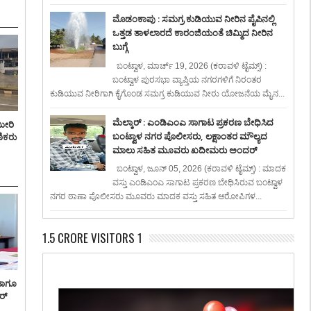
ಮೊಡಂಕಾಪು : ಸಮಗ್ರ ಕುಡಿಯುವ ನೀರಿನ ಪೈಪಿನಲ್ಲಿ
ಒತ್ತಡ ತಾಳಲಾರದೆ ಕಾರಂಜಿಯಂತೆ ಚಿಮ್ಮಿದ ನೀರಿನ
ಬುಗ್ಗೆ
ಬಂಟ್ವಾಳ, ಮಾರ್ಚ್ 19, 2026 (ಕರಾವಳಿ ಟೈಮ್ಸ್) :
ಬಂಟ್ವಾಳ ಪುರಸಭಾ ವ್ಯಾಪ್ತಿಯ ನಗರಗಳಿಗೆ ನಿರಂತರ
ಕುಡಿಯುವ ನೀರಿಗಾಗಿ ಕೈಗೊಂಡ ಸಮಗ್ರ ಕುಡಿಯುವ ನೀರು ಯೋಜನೆಯ ಮೈನ...
ಮೆಲ್ಕಾರ್ : ಎಂಡಿಎಂಎ ಸಾಗಾಟ ಪ್ರಕರಣ ಬೇಧಿಸಿದ
ಮೀರಿ
ಬಂಟ್ವಾಳ ನಗರ ಪೊಲೀಸರು, ಲಕ್ಷಾಂತರ ಮೌಲ್ಯದ
ಣಿಕರು
ಮಾಲು ಸಹಿತ ಮೂವರು ಖದೀಮರು ಅಂದರ್
ಬಂಟ್ವಾಳ, ಜೂನ್ 05, 2026 (ಕರಾವಳಿ ಟೈಮ್ಸ್) : ಮಾದಕ
ವಸ್ತು ಎಂಡಿಎಂಎ ಸಾಗಾಟ ಪ್ರಕರಣ ಬೇಧಿಸಿರುವ ಬಂಟ್ವಾಳ
ನಗರ ಠಾಣಾ ಪೊಲೀಸರು ಮೂವರು ಮಾದಕ ವಸ್ತು ಸಹಿತ ಆರೋಪಿಗಳ...
1.5 CRORE VISITORS 1
ಹಾಗೂ
ರ್