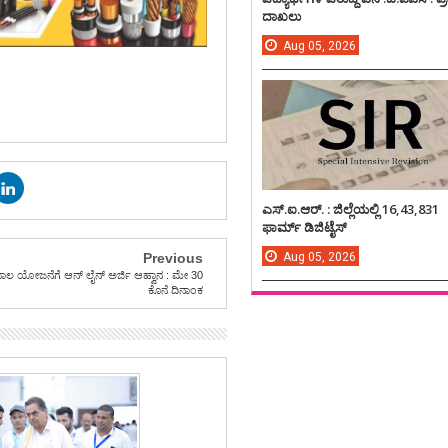
ದಾಖಲು
Aug
05,
2026
ಎಸ್.ಐ.ಆರ್. : ಜಿಲ್ಲೆಯಲ್ಲಿ 16,43,831
ಫಾರ್ಮ್ ಡಿಜಿಟೈಸ್
Aug
05,
2026
Previous
ಣಿಕ ಸಾಲ ಯೋಜನೆಗೆ ಆನ್ ಲೈನ್ ಅರ್ಜಿ ಆಹ್ವಾನ : ಮೇ 30
ಕೊನೆ ದಿನಾಂಕ