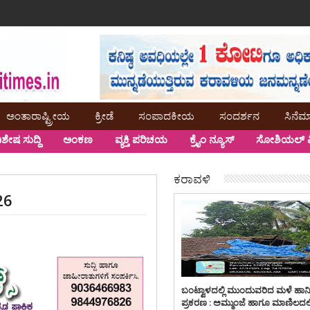
ಅಂತಾರಾಷ್ಟ್ರೀಯ
ಕ್ರೀಡೆ
ಸಂಪಾದಕೀಯ
ಸಂದರ್ಶನ
ಸಿನೆಮ
ಿಶೇಷ ಸುದ್ದಿ
ಅಂಕಣ
ವ್ಯಕ್ತಿ ಪರಿಚಯ
ಕ್ರೈಂ ನ್ಯೂಸ್
ಸೋಶಿಯಲ್ ಮ
ಕರಾವಳಿ
26
ಬಂಟ್ವಾಳದಲ್ಲಿ ಮುಂದುವರಿದ ಮಳೆ ಹಾನ
ಪ್ರಕರಣ : ಅಮ್ಮುಂಜೆ ಹಾಗೂ ಮಾಣಿಲದಲ್ಲ