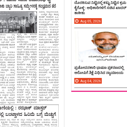
ದೊರಕಿಸುವ ನಿಟ್ಟಿನಲ್ಲಿ ಕಟ್ಟು ನಿಟ್ಟಿನ ಕ್ರಮ
ಕೈಗೊಳ್ಳಿ : ಅಧಿಕಾರಿಗಳಿಗೆ ಸಚಿವ ಖಾದರ್
ತಾಕೀತು
Aug
05,
2026
ಪ್ರಚೋದನಕಾರಿ ಭಾಷಣ ಪ್ರಕರಣದಲ್ಲಿ
ಆರೋಪಿಗೆ ಶಿಕ್ಷೆ ವಿಧಿಸಿದ ನ್ಯಾಯಾಲಯ
Aug
04,
2026