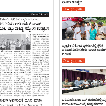
ಫಾರ್ಮ್ ಡಿಜಿಟೈಸ್
Aug
05,
2026
ಪ್ರಾಕೃತಿಕ ವಿಕೋಪ ಪ್ರಕರಣದಲ್ಲಿ ತ್ವರಿತ
ಪರಿಹಾರ ವಿತರಿಸಬೇಕು : ಸಚಿವ ಖಾದರ್
ಸೂಚನೆ
Aug
05,
2026
ಬರಿಮಾರು ಶಾಲಾ ಬಸ್ ದುರಂತದಲ್ಲಿ ಮ
ಮಗುವಿನ ಕುಟುಂಬಕ್ಕೆ ಸೂಕ್ತ ಪರಿಹಾರ