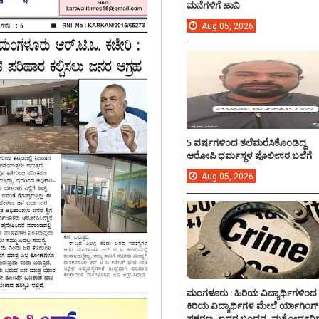
ಮನೆಗಳಿಗೆ ಹಾನಿ
Aug
05,
2026
5 ವರ್ಷಗಳಿಂದ ತಲೆಮರೆಸಿಕೊಂಡಿದ್ದ
ಆರೋಪಿ ಧರ್ಮಸ್ಥಳ ಪೊಲೀಸರ ಬಲೆಗೆ
Aug
05,
2026
ಮಂಗಳೂರು : ಹಿರಿಯ ವಿದ್ಯಾರ್ಥಿಗಳಿಂದ
ಕಿರಿಯ ವಿದ್ಯಾರ್ಥಿಗಳ ಮೇಲೆ ರ್ಯಾಗಿಂಗ್
ಪ್ರಕರಣ, ಐವರ ಬಂಧನ, ಮತ್ತೋರ್ವನಿಗ