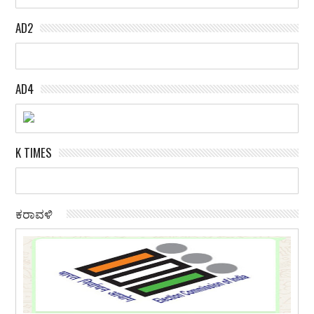
AD2
AD4
K TIMES
ಕರಾವಳಿ