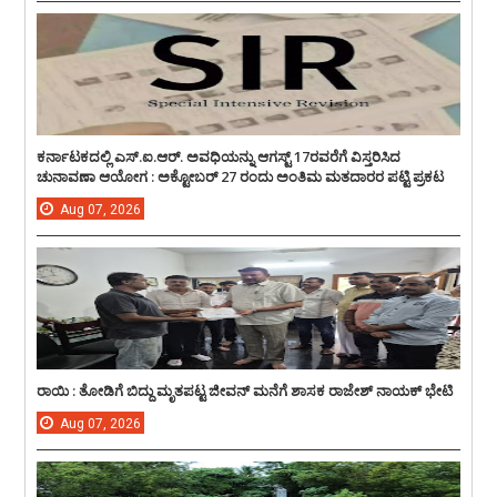
ಕರ್ನಾಟಕದಲ್ಲಿ ಎಸ್.ಐ.ಆರ್. ಅವಧಿಯನ್ನು ಆಗಸ್ಟ್ 17ರವರೆಗೆ ವಿಸ್ತರಿಸಿದ
ಚುನಾವಣಾ ಆಯೋಗ : ಅಕ್ಟೋಬರ್ 27 ರಂದು ಅಂತಿಮ ಮತದಾರರ ಪಟ್ಟಿ ಪ್ರಕಟ
Aug
07,
2026
ರಾಯಿ : ತೋಡಿಗೆ ಬಿದ್ದು ಮೃತಪಟ್ಟ ಜೀವನ್ ಮನೆಗೆ ಶಾಸಕ ರಾಜೇಶ್ ನಾಯಕ್ ಭೇಟಿ
Aug
07,
2026