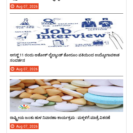
Aug
07,
2026
ಆಗಸ್ಟ್ 11 ರಂದು ಅಶೋಕ್ ಲೈಲ್ಯಾಂಡ್ ಶೋರೂಂ ವತಿಯಿಂದ ಉದ್ಯೋಗಾವಕಾಶ
ಸಂದರ್ಶನ
Aug
07,
2026
ರಾಷ್ಟ್ರೀಯ ಜಂತು ಹುಳ ನಿವಾರಣಾ ಕಾರ್ಯಕ್ರಮ : ಮಕ್ಕಳಿಗೆ ಮಾತ್ರೆ ವಿತರಣೆ
Aug
07,
2026