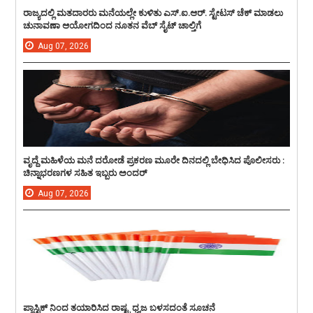
ರಾಜ್ಯದಲ್ಲಿ ಮತದಾರರು ಮನೆಯಲ್ಲೇ ಕುಳಿತು ಎಸ್.ಐ.ಆರ್. ಸ್ಟೇಟಸ್ ಚೆಕ್ ಮಾಡಲು
ಚುನಾವಣಾ ಆಯೋಗದಿಂದ ನೂತನ ವೆಬ್ ಸೈಟ್ ಚಾಲ್ತಿಗೆ
Aug
07,
2026
ವೃದ್ದೆ ಮಹಿಳೆಯ ಮನೆ ದರೋಡೆ ಪ್ರಕರಣ ಮೂರೇ ದಿನದಲ್ಲಿ ಬೇಧಿಸಿದ ಪೊಲೀಸರು :
ಚಿನ್ನಾಭರಣಗಳ ಸಹಿತ ಇಬ್ಬರು ಅಂದರ್
Aug
07,
2026
ಪ್ಲಾಸ್ಟಿಕ್ ನಿಂದ ತಯಾರಿಸಿದ ರಾಷ್ಟ್ರ ಧ್ವಜ ಬಳಸದಂತೆ ಸೂಚನೆ