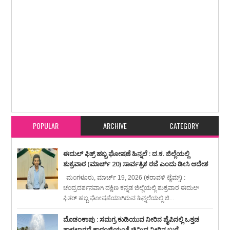
Item Reviewed:
ಸಿಡಿಲಿನಿಂದ ಹಾನಿಗೊಂಡ ಇಳಿಯೂರು ಮಹಾವಿಷ್ಣು ದೇವಸ್ಥಾನಕ್ಕೆ ಶಾಸಕ
ರಾಜೇಶ್ ನಾಯಕ್ ಭೇಟಿ
Rating:
5
Reviewed By:
karavali Times
POPULAR
ARCHIVE
CATEGORY
ಈದುಲ್ ಫಿತ್ರ್ ಹಬ್ಬ ಘೋಷಣೆ ಹಿನ್ನಲೆ : ದ.ಕ. ಜಿಲ್ಲೆಯಲ್ಲಿ
ಶುಕ್ರವಾರ (ಮಾರ್ಚ್ 20) ಸಾರ್ವತ್ರಿಕ ರಜೆ ಎಂದು ಡೀಸಿ ಆದೇಶ
ಮಂಗಳೂರು, ಮಾರ್ಚ್ 19, 2026 (ಕರಾವಳಿ ಟೈಮ್ಸ್) :
ಚಂದ್ರದರ್ಶನವಾಗಿ ದಕ್ಷಿಣ ಕನ್ನಡ ಜಿಲ್ಲೆಯಲ್ಲಿ ಶುಕ್ರವಾರ ಈದುಲ್
ಫಿತರ್ ಹಬ್ಬ ಘೋಷಣೆಯಾಗಿರುವ ಹಿನ್ನಲೆಯಲ್ಲಿ ಜಿ...
ಮೊಡಂಕಾಪು : ಸಮಗ್ರ ಕುಡಿಯುವ ನೀರಿನ ಪೈಪಿನಲ್ಲಿ ಒತ್ತಡ
ತಾಳಲಾರದೆ ಕಾರಂಜಿಯಂತೆ ಚಿಮ್ಮಿದ ನೀರಿನ ಬುಗ್ಗೆ