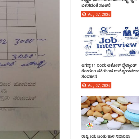
ಬಳಸದಂತೆ ಸೂಚನೆ
Aug
07,
2026
ಆಗಸ್ಟ್ 11 ರಂದು ಅಶೋಕ್ ಲೈಲ್ಯಾಂಡ್
ಶೋರೂಂ ವತಿಯಿಂದ ಉದ್ಯೋಗಾವಕಾ
ಸಂದರ್ಶನ
Aug
07,
2026
ರಾಷ್ಟ್ರೀಯ ಜಂತು ಹುಳ ನಿವಾರಣಾ