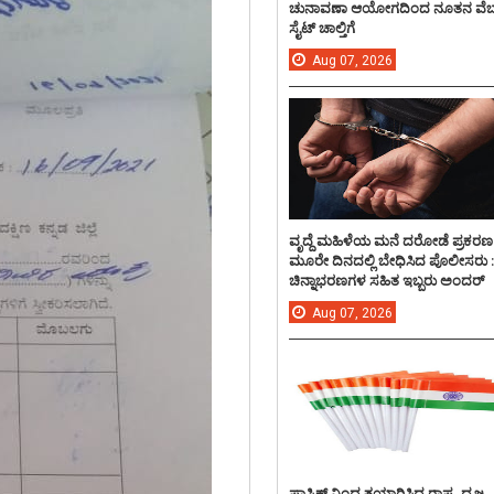
ಚುನಾವಣಾ ಆಯೋಗದಿಂದ ನೂತನ ವೆಬ
ಸೈಟ್ ಚಾಲ್ತಿಗೆ
Aug
07,
2026
ವೃದ್ದೆ ಮಹಿಳೆಯ ಮನೆ ದರೋಡೆ ಪ್ರಕರಣ
ಮೂರೇ ದಿನದಲ್ಲಿ ಬೇಧಿಸಿದ ಪೊಲೀಸರು 
ಚಿನ್ನಾಭರಣಗಳ ಸಹಿತ ಇಬ್ಬರು ಅಂದರ್
Aug
07,
2026
ಪ್ಲಾಸ್ಟಿಕ್ ನಿಂದ ತಯಾರಿಸಿದ ರಾಷ್ಟ್ರ ಧ್ವಜ