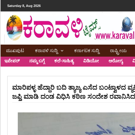
Saturday 8, Aug 2026
ಮುಖಪುಟ
ಕರಾವಳಿ ಸುದ್ದಿ
ಕರ್ನಾಟಕ ಸುದ್ದಿ
ರಾಷ್ಟ್ರೀಯ
ಇಪೇಪರ್
ನಮ್ಮ ಬಗ್ಗೆ
ಕಲೆ-ಸಾಹಿತ್ಯ
ವಿಡಿಯೋ
ಅರೋಗ್ಯ
ವ
ಮಾರಿಪಳ್ಳ ಹೆದ್ದಾರಿ ಬದಿ ತ್ಯಾಜ್ಯ ಎಸೆದ ಬಂಟ್ವಾಳದ ವ
ಜಫ್ತಿ ಮಾಡಿ ದಂಡ ವಿಧಿಸಿ ಕಠಿಣ ಸಂದೇಶ ರವಾನಿ