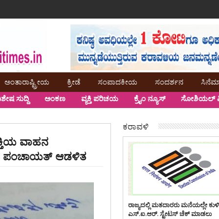
ಅಂತಾರಾಷ್ಟ್ರೀಯ
ಕ್ರೀಡೆ
ಸಂಪಾದಕೀಯ
ಸಂದರ್ಶನ
ಸಿನೆಮ
ಿಶೇಷ ಸುದ್ದಿ
ಅಂಕಣ
ವ್ಯಕ್ತಿ ಪರಿಚಯ
ಕ್ರೈಂ ನ್ಯೂಸ್
ಸೋಶಿಯಲ್ ಮ
ಕರಾವಳಿ
್ಯಕ್ತಿಯ ವಾಹನ
ಸಿದ ಪಂಚಾಯತ್ ಆಡಳಿತ
ರಾಜ್ಯದಲ್ಲಿ ಮತದಾರರು ಮನೆಯಲ್ಲೇ ಕುಳ
ಎಸ್.ಐ.ಆರ್. ಸ್ಟೇಟಸ್ ಚೆಕ್ ಮಾಡಲು