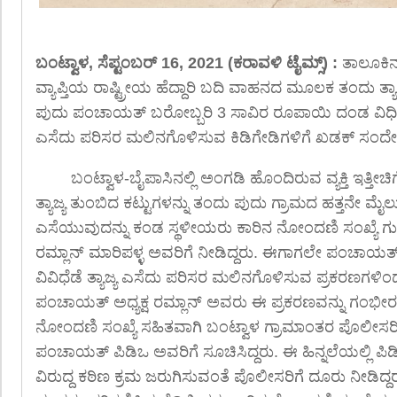
ಬಂಟ್ವಾಳ, ಸೆಪ್ಟಂಬರ್ 16, 2021 (ಕರಾವಳಿ ಟೈಮ್ಸ್) :
ತಾಲೂಕಿನ
ವ್ಯಾಪ್ತಿಯ ರಾಷ್ಟ್ರೀಯ ಹೆದ್ದಾರಿ ಬದಿ ವಾಹನದ ಮೂಲಕ ತಂದು ತ್ಯಾಜ್
ಪುದು ಪಂಚಾಯತ್ ಬರೋಬ್ಬರಿ 3 ಸಾವಿರ ರೂಪಾಯಿ ದಂಡ ವಿಧಿಸುವ
ಎಸೆದು ಪರಿಸರ ಮಲಿನಗೊಳಿಸುವ ಕಿಡಿಗೇಡಿಗಳಿಗೆ ಖಡಕ್ ಸಂದೇ
ಬಂಟ್ವಾಳ-ಬೈಪಾಸಿನಲ್ಲಿ ಅಂಗಡಿ ಹೊಂದಿರುವ ವ್ಯಕ್ತಿ ಇತ್ತೀಚಿಗೆ
ತ್ಯಾಜ್ಯ ತುಂಬಿದ ಕಟ್ಟುಗಳನ್ನು ತಂದು ಪುದು ಗ್ರಾಮದ ಹತ್ತನೇ ಮೈಲುಕಲ
ಎಸೆಯುವುದನ್ನು ಕಂಡ ಸ್ಥಳೀಯರು ಕಾರಿನ ನೋಂದಣಿ ಸಂಖ್ಯೆ ಗುರ
ರಮ್ಲಾನ್ ಮಾರಿಪಳ್ಳ ಅವರಿಗೆ ನೀಡಿದ್ದರು. ಈಗಾಗಲೇ ಪಂಚಾಯತ್ ವ್
ವಿವಿಧೆಡೆ ತ್ಯಾಜ್ಯ ಎಸೆದು ಪರಿಸರ ಮಲಿನಗೊಳಿಸುವ ಪ್ರಕರಣಗಳಿಂ
ಪಂಚಾಯತ್ ಅಧ್ಯಕ್ಷ ರಮ್ಲಾನ್ ಅವರು ಈ ಪ್ರಕರಣವನ್ನು ಗಂಭೀರವ
ನೋಂದಣಿ ಸಂಖ್ಯೆ ಸಹಿತವಾಗಿ ಬಂಟ್ವಾಳ ಗ್ರಾಮಾಂತರ ಪೊಲೀಸರ
ಪಂಚಾಯತ್ ಪಿಡಿಒ ಅವರಿಗೆ ಸೂಚಿಸಿದ್ದರು. ಈ ಹಿನ್ನಲೆಯಲ್ಲಿ ಪಿ
ವಿರುದ್ದ ಕಠಿಣ ಕ್ರಮ ಜರುಗಿಸುವಂತೆ ಪೊಲೀಸರಿಗೆ ದೂರು ನೀಡಿ