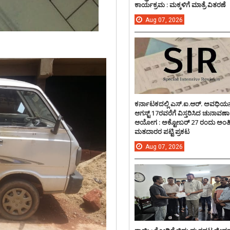
ಕಾರ್ಯಕ್ರಮ : ಮಕ್ಕಳಿಗೆ ಮಾತ್ರೆ ವಿತರಣೆ
Aug
07,
2026
ಕರ್ನಾಟಕದಲ್ಲಿ ಎಸ್.ಐ.ಆರ್. ಅವಧಿಯನ್
ಆಗಸ್ಟ್ 17ರವರೆಗೆ ವಿಸ್ತರಿಸಿದ ಚುನಾವಣಾ
ಆಯೋಗ : ಅಕ್ಟೋಬರ್ 27 ರಂದು ಅಂ
ಮತದಾರರ ಪಟ್ಟಿ ಪ್ರಕಟ
Aug
07,
2026