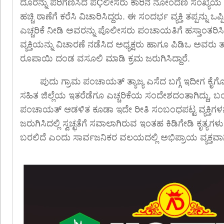
ದೂರನ್ನು ಪರಿಗಣಿಸಿದ ಪೆÇಲೀಸರು ಕಾರಿನ ನೋಂದಣಿ ಸಂಖ್ಯೆಯ ಆಧಾರ
ಹಚ್ಚಿ ಠಾಣೆಗೆ ಕರೆಸಿ ವಿಚಾರಿಸಿದ್ದರು. ಈ ಸಂದರ್ಭ ವ್ಯಕ್ತಿ ತಪ್ಪನ್ನು ಒಪ
ಎಚ್ಚರಿಕೆ ನೀಡಿ ಅವರನ್ನು ಪೊಲೀಸರು ಪಂಚಾಯತಿಗೆ ಹಸ್ತಾಂತರಿಸ
ವ್ಯಕ್ತಿಯನ್ನು ವಿಚಾರಣೆ ನಡೆಸಿದ ಅಧ್ಯಕ್ಷರು ಹಾಗೂ ಪಿಡಿಒ ಅವರು ತ
ರೂಪಾಯಿ ದಂಡ ವಸೂಲಿ ಮಾಡಿ ಕ್ರಮ ಜರುಗಿಸಿದ್ದಾರೆ.
ಪುದು ಗ್ರಾಮ ಪಂಚಾಯತ್ ತ್ಯಾಜ್ಯ ಎಸೆದ ಬಗ್ಗೆ ಇದೀಗ ಕ
ಸಹಿತ ಜಿಲ್ಲೆಯ ಇತರೆಡೆಗೂ ಎಚ್ಚರಿಕೆಯ ಸಂದೇಶದಂತಾಗಿದ್ದು, ಬ
ಪಂಚಾಯತ್ ಆಡಳಿತ ಕೂಡಾ ಇದೇ ರೀತಿ ಸಂಬಂಧಪಟ್ಟ ವ್ಯಕ್ತಿಗಳನ್ನು 
ಜರುಗಿಸಿದಲ್ಲಿ ಸ್ವಚ್ಛತೆಗೆ ಸವಾಲಾಗಿರುವ ಇಂತಹ ಕಿಡಿಗೇಡಿ ಕೃತ್ಯಗ
ಬರಲಿದೆ ಎಂದು ಸಾರ್ವಜನಿಕರ ವಲಯದಲ್ಲಿ ಅಭಿಪ್ರಾಯ ವ್ಯಕ್ತವಾಗ