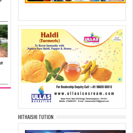
ನ್
ಚಿ
HITHAISHI TUTION