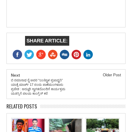
SHARE ARTICLE:
Next
Older Post
ಬಿ ರಮಾನಾಥ ರೈ ಅವರ “ಬಂಟ್ವಾಳ ಪ್ರಜಾಧ್ವನಿ”
ಯಾತ್ರೆ ಮಾರ್ಚ್ 17 ರಂದು ಪಾಣೆಮಂಗಳೂರು
ಪ್ರವೇಶ : ಅದ್ದೂರಿ ಸ್ವಾಗತದೊಂದಿಗೆ ಕಾರ್ಯಕ್ರಮ
ಯಶಸ್ಸಿಗೆ ವಲಯ ಕಾಂಗ್ರೆಸ್ ಕರೆ
RELATED POSTS