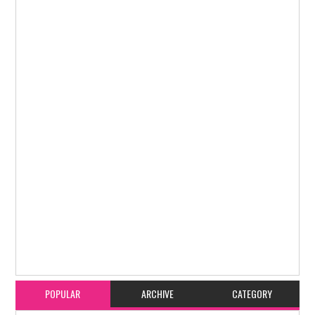
Item Reviewed:
ಬಂಟ್ವಾಳ ಪ್ರಜಾಧ್ವನಿ ಯಾತ್ರೆ ಇಂದು (ಮಾ 16) ಮೂಡುನಡುಗೋಡುನಿಂದ
ಆರಂಭವಾಗಿ ಲೊರೊಟ್ಟೊಪದವಿನಲ್ಲಿ ಸಮಾಪನ
Rating:
5
Reviewed By:
karavali Times
POPULAR
ARCHIVE
CATEGORY