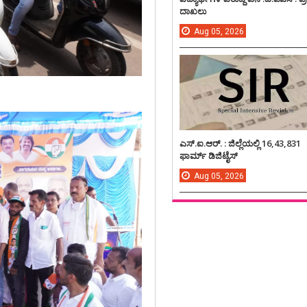
ದಾಖಲು
Aug
05,
2026
ಎಸ್.ಐ.ಆರ್. : ಜಿಲ್ಲೆಯಲ್ಲಿ 16,43,831
ಫಾರ್ಮ್ ಡಿಜಿಟೈಸ್
Aug
05,
2026