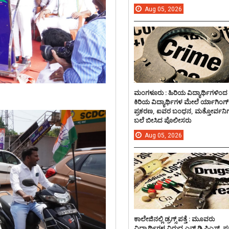
Aug
05,
2026
ಮಂಗಳೂರು : ಹಿರಿಯ ವಿದ್ಯಾರ್ಥಿಗಳಿಂದ
ಕಿರಿಯ ವಿದ್ಯಾರ್ಥಿಗಳ ಮೇಲೆ ರ್ಯಾಗಿಂಗ್
ಪ್ರಕರಣ, ಐವರ ಬಂಧನ, ಮತ್ತೋರ್ವನಿಗ
ಬಲೆ ಬೀಸಿದ ಪೊಲೀಸರು
Aug
05,
2026
ಕಾಲೇಜಿನಲ್ಲಿ ಡ್ರಗ್ಸ್ ಪತ್ತೆ : ಮೂವರು
ವಿದ್ಯಾರ್ಥಿಗಳ ವಿರುದ್ದ ಎನ್.ಡಿ.ಪಿಎಸ್. ಪ