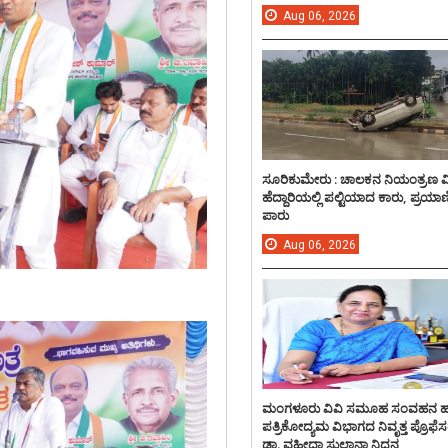
Aug
06,
2026
ಸೂರಿಕುಮೇರು : ಚಾಲಕನ ನಿಯಂತ್ರಣ 
ಹೆದ್ದಾರಿಯಲ್ಲಿ ಪಲ್ಟಿಯಾದ ಕಾರು, ಪ್ರಯಾ
ಪಾರು
Aug
06,
2026
ಮಂಗಳೂರು ವಿವಿ ಸಮೂಹ ಸಂವಹನ 
ಪತ್ರಿಕೋದ್ಯಮ ವಿಭಾಗದ ನಿವೃತ್ತ ಪ್ರೊಫೆಸ
ಡಾ. ವಹೀದಾ ಸುಲ್ತಾನಾ ನಿಧನ