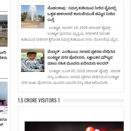
ಮೊಡಂಕಾಪು : ಸಮಗ್ರ ಕುಡಿಯುವ ನೀರಿನ ಪೈಪಿನಲ್ಲಿ
ಒತ್ತಡ ತಾಳಲಾರದೆ ಕಾರಂಜಿಯಂತೆ ಚಿಮ್ಮಿದ ನೀರಿನ
ಬುಗ್ಗೆ
ಬಂಟ್ವಾಳ, ಮಾರ್ಚ್ 19, 2026 (ಕರಾವಳಿ ಟೈಮ್ಸ್) :
ಬಂಟ್ವಾಳ ಪುರಸಭಾ ವ್ಯಾಪ್ತಿಯ ನಗರಗಳಿಗೆ ನಿರಂತರ
ಕುಡಿಯುವ ನೀರಿಗಾಗಿ ಕೈಗೊಂಡ ಸಮಗ್ರ ಕುಡಿಯುವ ನೀರು ಯೋಜನೆಯ ಮೈನ...
ಮೆಲ್ಕಾರ್ : ಎಂಡಿಎಂಎ ಸಾಗಾಟ ಪ್ರಕರಣ ಬೇಧಿಸಿದ
ಮೀರಿ
ಬಂಟ್ವಾಳ ನಗರ ಪೊಲೀಸರು, ಲಕ್ಷಾಂತರ ಮೌಲ್ಯದ
ಣಿಕರು
ಮಾಲು ಸಹಿತ ಮೂವರು ಖದೀಮರು ಅಂದರ್
ಬಂಟ್ವಾಳ, ಜೂನ್ 05, 2026 (ಕರಾವಳಿ ಟೈಮ್ಸ್) : ಮಾದಕ
ವಸ್ತು ಎಂಡಿಎಂಎ ಸಾಗಾಟ ಪ್ರಕರಣ ಬೇಧಿಸಿರುವ ಬಂಟ್ವಾಳ
ನಗರ ಠಾಣಾ ಪೊಲೀಸರು ಮೂವರು ಮಾದಕ ವಸ್ತು ಸಹಿತ ಆರೋಪಿಗಳ...
1.5 CRORE VISITORS 1
ಹಾಗೂ
ರ್