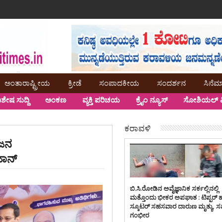
ಅಂತಾರಾಷ್ಟ್ರೀಯ
ಕ್ರೀಡೆ
ಸಂಪಾದಕೀಯ
ಸಂದರ್ಶನ
ಸಿನೆಮ
ಿಶೇಷ ಸುದ್ದಿ
ಅಂಕಣ
ವ್ಯಕ್ತಿ ಪರಿಚಯ
ಕ್ರೈಂ ನ್ಯೂಸ್
ಸೋಶಿಯಲ್ ಮ
ಕರಾವಳಿ
 ಜನ
ಜಾನ್
ಬಿ.ಸಿ.ರೋಡಿನ ಅವೈಜ್ಞಾನಿಕ ಸರ್ಕಲ್ಲಿನಲ್ಲಿ
ಮತ್ತೊಂದು ಭೀಕರ ಅಪಘಾತ : ಟಿಪ್ಪರ್ 
ಸ್ಕೂಟರ್ ಸಹಸವಾರ ದಾರುಣ ಮೃತ್ಯು, 
ಗಂಭೀರ