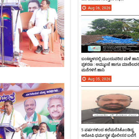
Aug
06,
2026
ಬಂಟ್ವಾಳದಲ್ಲಿ ಮುಂದುವರಿದ ಮಳೆ ಹಾನ
ಪ್ರಕರಣ : ಅಮ್ಮುಂಜೆ ಹಾಗೂ ಮಾಣಿಲದಲ್ಲ
ಮನೆಗಳಿಗೆ ಹಾನಿ
Aug
05,
2026
5 ವರ್ಷಗಳಿಂದ ತಲೆಮರೆಸಿಕೊಂಡಿದ್ದ
ಆರೋಪಿ ಧರ್ಮಸ್ಥಳ ಪೊಲೀಸರ ಬಲೆಗೆ