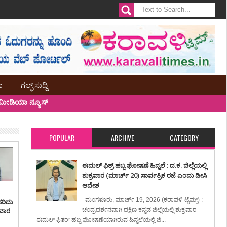
ಾ
ಗಲ್ಫ್ ಸುದ್ದಿ
ೀಡಿಯಾ ನ್ಯೂಸ್
POPULAR
ARCHIVE
CATEGORY
ಈದುಲ್ ಫಿತ್ರ್ ಹಬ್ಬ ಘೋಷಣೆ ಹಿನ್ನಲೆ : ದ.ಕ. ಜಿಲ್ಲೆಯಲ್ಲಿ
ಶುಕ್ರವಾರ (ಮಾರ್ಚ್ 20) ಸಾರ್ವತ್ರಿಕ ರಜೆ ಎಂದು ಡೀಸಿ
ಆದೇಶ
ಮಂಗಳೂರು, ಮಾರ್ಚ್ 19, 2026 (ಕರಾವಳಿ ಟೈಮ್ಸ್) :
ಹರಿದು
ಸವಾರ
ಚಂದ್ರದರ್ಶನವಾಗಿ ದಕ್ಷಿಣ ಕನ್ನಡ ಜಿಲ್ಲೆಯಲ್ಲಿ ಶುಕ್ರವಾರ
ಈದುಲ್ ಫಿತರ್ ಹಬ್ಬ ಘೋಷಣೆಯಾಗಿರುವ ಹಿನ್ನಲೆಯಲ್ಲಿ ಜಿ...