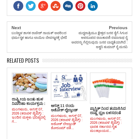
Next
Previous
ಬಂಟ್ವಾಳ ಶಾಸಕ ರಾಜೇಶ್ ನಾಯಕ್ ಅವರಿಂದ
ಮಧ್ಯರಾತ್ರಿಯೂ ಕ್ಷೇತ್ರದ ಜನರ ಕೈಗೆ ಸಿಗುವ
ಧರ್ಮಸ್ಥಳ ಹಾಗೂ ಲಾಯಿಲ ದೇವಸ್ಥಾನಕ್ಕೆ ಭೇಟಿ
ಅಪರೂಪದ ರಾಜಕಾರಣಿ ರಮಾನಾಥ ರೈ
ಅವರನ್ನು ಗೆಲ್ಲಿಸುವುದು ಜನರ ಬಾಧ್ಯತೆಯಾಗಿದೆ :
ಅಶ್ವನಿ ಕುಮಾರ್ ರೈ ಮನವಿ
RELATED POSTS
ರಾಷ್ಟ್ರೀಯ ಜಂತು ಹುಳ
ನಿವಾರಣಾ ಕಾರ್ಯಕ್ರಮ :
ಆಗಸ್ಟ್ 11 ರಂದು
ಮಕ್ಕಳಿಗೆ ಮಾತ್ರೆ ವಿತರಣೆ
ಪ್ಲಾಸ್ಟಿಕ್ ನಿಂದ ತಯಾರಿಸಿದ
ಮಂಗಳೂರು, ಆಗಸ್ಟ್ 07,
ಅಶೋಕ್ ಲೈಲ್ಯಾಂಡ್
ರಾಷ್ಟ್ರ ಧ್ವಜ ಬಳಸದಂತೆ
2026 (ಕರಾವಳಿ ಟೈಮ್ಸ್) :
ಶೋರೂಂ ವತಿಯಿಂದ
ಮಂಗಳೂರು, ಆಗಸ್ಟ್ 07,
ಸೂಚನೆ
ಇಂದಿನ ಮಕ್ಕಳು ಭವಿಷ್ಯದಲ್ಲಿ
ಉದ್ಯೋಗಾವಕಾಶ
ಮಂಗಳೂರು, ಆಗಸ್ಟ್ 07,
2026 (ಕರಾವಳಿ ಟೈಮ್ಸ್) :
ಗ...
2026 (ಕರಾವಳಿ ಟೈಮ್ಸ್) :
ಸಂದರ್ಶನ
ಅಶೋಕ್ ಲೇಲ್ಯಾಂಡ್
ಭಾರತ ಸರ್ಕಾರದ ಗೃಹ
ಶೋರೂಮ್ ವತಿ...
ಮಂತ್ರಾಲಯವ...