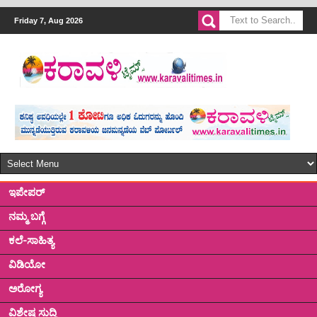
Friday 7, Aug 2026
ಇಪೇಪರ್
ನಮ್ಮ ಬಗ್ಗೆ
ಕಲೆ-ಸಾಹಿತ್ಯ
ವಿಡಿಯೋ
ಅರೋಗ್ಯ
ವಿಶೇಷ ಸುದ್ದಿ