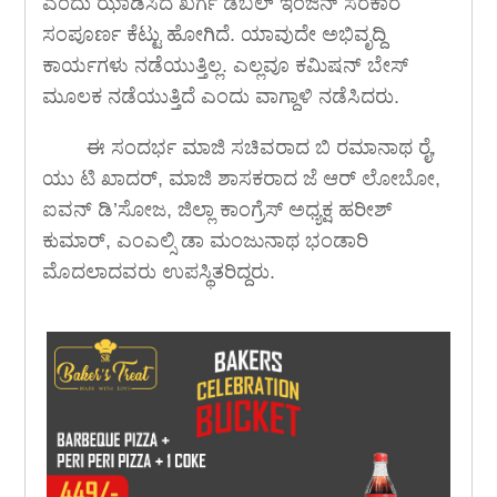
ಎಂದು ಝಾಡಿಸಿದ ಖರ್ಗೆ ಡಬಲ್ ಇಂಜಿನ್ ಸರಕಾರ
ಸಂಪೂರ್ಣ ಕೆಟ್ಟು ಹೋಗಿದೆ. ಯಾವುದೇ ಅಭಿವೃದ್ದಿ
ಕಾರ್ಯಗಳು ನಡೆಯುತ್ತಿಲ್ಲ. ಎಲ್ಲವೂ ಕಮಿಷನ್ ಬೇಸ್
ಮೂಲಕ ನಡೆಯುತ್ತಿದೆ ಎಂದು ವಾಗ್ದಾಳಿ ನಡೆಸಿದರು.
ಈ ಸಂದರ್ಭ ಮಾಜಿ ಸಚಿವರಾದ ಬಿ ರಮಾನಾಥ ರೈ,
ಯು ಟಿ ಖಾದರ್, ಮಾಜಿ ಶಾಸಕರಾದ ಜೆ ಆರ್ ಲೋಬೋ,
ಐವನ್ ಡಿ’ಸೋಜ, ಜಿಲ್ಲಾ ಕಾಂಗ್ರೆಸ್ ಅಧ್ಯಕ್ಷ ಹರೀಶ್
ಕುಮಾರ್, ಎಂಎಲ್ಸಿ ಡಾ ಮಂಜುನಾಥ ಭಂಡಾರಿ
ಮೊದಲಾದವರು ಉಪಸ್ಥಿತರಿದ್ದರು.