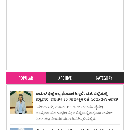
Item Reviewed:
ಪ್ರಜಾಪ್ರಭುತ್ವ ಹಾಗೂ ಸಂವಿಧಾನ ರಕ್ಷಣೆಯ ನಿಟ್ಟಿನಲ್ಲಿ ಮುಂದಿನ ಚುನಾವಣೆ
ಮಹತ್ವದ್ದು : ಎಐಸಿಸಿ ಅಧ್ಯಕ್ಷ ಮಲ್ಲಿಕಾರ್ಜುನ ಖರ್ಗೆ
Rating:
5
Reviewed By:
karavali
Times
POPULAR
ARCHIVE
CATEGORY
ಈದುಲ್ ಫಿತ್ರ್ ಹಬ್ಬ ಘೋಷಣೆ ಹಿನ್ನಲೆ : ದ.ಕ. ಜಿಲ್ಲೆಯಲ್ಲಿ
ಶುಕ್ರವಾರ (ಮಾರ್ಚ್ 20) ಸಾರ್ವತ್ರಿಕ ರಜೆ ಎಂದು ಡೀಸಿ ಆದೇಶ
ಮಂಗಳೂರು, ಮಾರ್ಚ್ 19, 2026 (ಕರಾವಳಿ ಟೈಮ್ಸ್) :
ಚಂದ್ರದರ್ಶನವಾಗಿ ದಕ್ಷಿಣ ಕನ್ನಡ ಜಿಲ್ಲೆಯಲ್ಲಿ ಶುಕ್ರವಾರ ಈದುಲ್
ಫಿತರ್ ಹಬ್ಬ ಘೋಷಣೆಯಾಗಿರುವ ಹಿನ್ನಲೆಯಲ್ಲಿ ಜಿ...