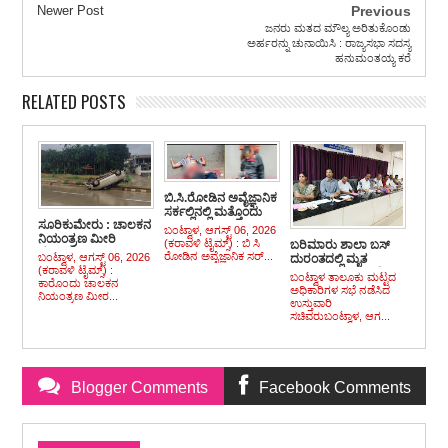
Newer Post
Previous
ಜನರು ಮತದ ಮೌಲ್ಯ ಅರಿತುಕೊಂಡು
ಅರ್ಹರನ್ನು ಚುನಾಯಿಸಿ : ರಾಜ್ಯಸಭಾ ಸದಸ್ಯ
ಹನುಮಂತಯ್ಯ ಕರೆ
RELATED POSTS
ಬಿ.ಸಿ.ರೋಡಿನ ಅವೈಜ್ಞಾನಿಕ
ಸರ್ಕಲ್ಲಿನಲ್ಲಿ ಮತ್ತೊಂದು
ಸೂರಿಕುಮೇರು : ಚಾಲಕನ
ಭೀಕರ ಅಪಘಾತ : ಟಿಪ್ಪರ್
ಬಂಟ್ವಾಳ, ಆಗಸ್ಟ್ 06, 2026
ನಿಯಂತ್ರಣ ಮೀರಿ
ಹರಿದು ಸ್ಕೂಟರ್
(ಕರಾವಳಿ ಟೈಮ್ಸ್) : ಬಿ ಸಿ
ಬರಿಮಾರು ಶಾಲಾ ಬಸ್
ಹೆದ್ದಾರಿಯಲ್ಲಿ ಪಲ್ಟಿಯಾದ
ಸಹಸವಾರ ದಾರುಣ
ರೋಡಿನ ಅವೈಜ್ಞಾನಿಕ ಸರ್...
ಬಂಟ್ವಾಳ, ಆಗಸ್ಟ್ 06, 2026
ದುರಂತದಲ್ಲಿ ಮೃತ
ಕಾರು, ಪ್ರಯಾಣಿಕರು
ಮೃತ್ಯು, ಸವಾರ ಗಂಭೀರ
(ಕರಾವಳಿ ಟೈಮ್ಸ್) :
ಮಗುವಿನ ಕುಟುಂಬಕ್ಕೆ
ಬಂಟ್ವಾಳ ತಾಲೂಕು ಮಟ್ಟದ
ಪಾರು
ಕಾರೊಂದು ಚಾಲಕನ
ಸೂಕ್ತ ಪರಿಹಾರ
ಅಧಿಕಾರಿಗಳ ಸಭೆ ನಡೆಸಿದ
ನಿಯಂತ್ರಣ ಮೀರ...
ದೊರಕಿಸುವ ನಿಟ್ಟಿನಲ್ಲಿ ಕಟ್ಟು
ಉಸ್ತುವಾರಿ
ನಿಟ್ಟಿನ ಕ್ರಮ ಕೈಗೊಳ್ಳಿ :
ಸಚಿವರುಬಂಟ್ವಾಳ, ಆಗ...
ಅಧಿಕಾರಿಗಳಿಗೆ ಸಚಿವ
ಖಾದರ್ ತಾಕೀತು
Blogger Comments
Facebook Comments