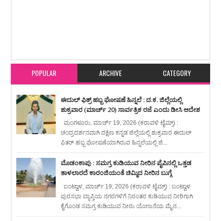
Item Reviewed:
ಪೊನ್ನೋಡಿ : ಬೈಕ್ ರಸ್ತೆ ಬದಿ ಪ್ರಪಾತಕ್ಕೆ ಉರುಳಿ ಸಹಸವಾರ ಸಾವು, ಸವಾರ
ಆಸ್ಪತ್ರೆಗೆ
Rating:
5
Reviewed By:
karavali Times
POPULAR
ARCHIVE
CATEGORY
ಈದುಲ್ ಫಿತ್ರ್ ಹಬ್ಬ ಘೋಷಣೆ ಹಿನ್ನಲೆ : ದ.ಕ. ಜಿಲ್ಲೆಯಲ್ಲಿ
ಶುಕ್ರವಾರ (ಮಾರ್ಚ್ 20) ಸಾರ್ವತ್ರಿಕ ರಜೆ ಎಂದು ಡೀಸಿ ಆದೇಶ
ಮಂಗಳೂರು, ಮಾರ್ಚ್ 19, 2026 (ಕರಾವಳಿ ಟೈಮ್ಸ್) :
ಚಂದ್ರದರ್ಶನವಾಗಿ ದಕ್ಷಿಣ ಕನ್ನಡ ಜಿಲ್ಲೆಯಲ್ಲಿ ಶುಕ್ರವಾರ ಈದುಲ್
ಫಿತರ್ ಹಬ್ಬ ಘೋಷಣೆಯಾಗಿರುವ ಹಿನ್ನಲೆಯಲ್ಲಿ ಜಿ...
ಮೊಡಂಕಾಪು : ಸಮಗ್ರ ಕುಡಿಯುವ ನೀರಿನ ಪೈಪಿನಲ್ಲಿ ಒತ್ತಡ
ತಾಳಲಾರದೆ ಕಾರಂಜಿಯಂತೆ ಚಿಮ್ಮಿದ ನೀರಿನ ಬುಗ್ಗೆ
ಬಂಟ್ವಾಳ, ಮಾರ್ಚ್ 19, 2026 (ಕರಾವಳಿ ಟೈಮ್ಸ್) : ಬಂಟ್ವಾಳ
ಪುರಸಭಾ ವ್ಯಾಪ್ತಿಯ ನಗರಗಳಿಗೆ ನಿರಂತರ ಕುಡಿಯುವ ನೀರಿಗಾಗಿ
ಕೈಗೊಂಡ ಸಮಗ್ರ ಕುಡಿಯುವ ನೀರು ಯೋಜನೆಯ ಮೈನ...