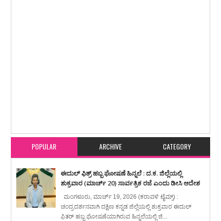
Item Reviewed:
ಬೃಹತ್ ಮೊತ್ತದ ಹೋರಾಟದಲ್ಲಿ ಗುಜರಾತ್ ಬಗ್ಗು ಬಡಿದು 5ನೇ ಬಾರಿಗೆ
ಐಪಿಎಲ್ ಪಟ್ಟಕ್ಕೇರಿದ ಧೋನಿ ಬಾಯ್ಸ್
Rating:
5
Reviewed By:
karavali Times
POPULAR
ARCHIVE
CATEGORY
ಈದುಲ್ ಫಿತ್ರ್ ಹಬ್ಬ ಘೋಷಣೆ ಹಿನ್ನಲೆ : ದ.ಕ. ಜಿಲ್ಲೆಯಲ್ಲಿ
ಶುಕ್ರವಾರ (ಮಾರ್ಚ್ 20) ಸಾರ್ವತ್ರಿಕ ರಜೆ ಎಂದು ಡೀಸಿ ಆದೇಶ
ಮಂಗಳೂರು, ಮಾರ್ಚ್ 19, 2026 (ಕರಾವಳಿ ಟೈಮ್ಸ್) :
ಚಂದ್ರದರ್ಶನವಾಗಿ ದಕ್ಷಿಣ ಕನ್ನಡ ಜಿಲ್ಲೆಯಲ್ಲಿ ಶುಕ್ರವಾರ ಈದುಲ್
ಫಿತರ್ ಹಬ್ಬ ಘೋಷಣೆಯಾಗಿರುವ ಹಿನ್ನಲೆಯಲ್ಲಿ ಜಿ...