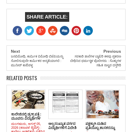
SHARE ARTICLE:
Next
Previous
ಜನವಿರೋಧಿ, ಕಾರ್ಮಿಕ ವಿರೋಧಿ ಬಿಜೆಪಿಯನ್ನು
ಸರಕಾರಿ ಶಾಲೆಗಳ ಬ್ಯಾಟರಿ ಕಳವು ಪ್ರಕರಣ
ಸೋಲಿಸುವುದೇ ಕಾರ್ಮಿಕರ ಆದ್ಯತೆಯಾಗಲಿ :
ಬೇಧಿಸಿದ ಧರ್ಮಸ್ಥಳ ಪೊಲೀಸರು : ಸೊತ್ತುಗಳ
ಮುನೀರ್ ಕಾಟಿಪಳ್ಳ
ಸಹಿತ ನಾಲ್ವರ ದಸ್ತಗಿರಿ
RELATED POSTS
ಕಾಲೇಜಿನಲ್ಲಿ ಡ್ರಗ್ಸ್ ಪತ್ತೆ :
ಮೂವರು ವಿದ್ಯಾರ್ಥಿಗಳ
ವಿರುದ್ದ ಎನ್.ಡಿ.ಪಿಎಸ್.
ಅಲ್ಪಸಂಖ್ಯಾತ ವರ್ಗದ
ಪಕ್ಷಕ್ಕಾಗಿ ದುಡಿದ
ಮಂಗಳೂರು, ಆಗಸ್ಟ್ 05,
ಪ್ರಕರಣ ದಾಖಲು
2026 (ಕರಾವಳಿ ಟೈಮ್ಸ್) :
ವಿದ್ಯಾರ್ಥಿಗಳಿಗೆ ವಿದೇಶಿ
ಪ್ರತಿಯೊಬ್ಬ ಶಾಸಕರನ್ನೂ
ಕಾಲೇಜು ಆಡಳಿತವು ನಡೆಸಿದ
ವಿದ್ಯಾರ್ಥಿ ವೇತನಕ್ಕೆ ಆನ್
ಗೌರವದಿಂದಲೇ