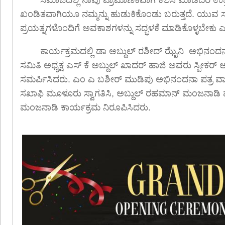
ಖಂಡಿತವಾಗಿಯೂ ನಮ್ಮನ್ನು ಹುಡುಕಿಕೊಂಡು ಬರುತ್ತದೆ. ಯುವ
ಪ್ರಯತ್ನಗಳೊಂದಿಗೆ ಅವಕಾಶಗಳನ್ನು ಸದ್ಭಳಕೆ ಮಾಡಿಕೊಳ್ಳಬೇಕು
ಕಾರ್ಯಕ್ರಮದಲ್ಲಿ ಡಾ ಅಬ್ದುಲ್ ರಶೀದ್ ಝೈನಿ ಅಭಿನಂದ
ಸಮಿತಿ ಅಧ್ಯಕ್ಷ ಎಸ್ ಕೆ ಅಬ್ದುಲ್ ಖಾದರ್ ಹಾಜಿ ಅವರು ಸ್ಪೀಕರ್ 
ಸಮರ್ಪಿಸಿದರು. ಎಂ ಎ ಬಶೀರ್ ಮುಡಿಪು ಅಭಿನಂದನಾ ಪತ್ರ ವಾಚಿ
ಸಖಾಫಿ ಮೂಳೂರು ಸ್ವಾಗತಿಸಿ, ಅಬ್ದುಲ್ ರಹಮಾನ್ ಮಂಜನಾಡಿ ವಂ
ಮಂಜನಾಡಿ ಕಾರ್ಯಕ್ರಮ ನಿರೂಪಿಸಿದರು.