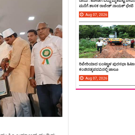
ರಾಯಿ : ತೋಡಿಗೆ ಬಿದ್ದು ಮೃತಪಟ್ಟ ಜೀವ
ಮನೆಗೆ ಶಾಸಕ ರಾಜೇಶ್ ನಾಯಕ್ ಭೇಟಿ
Aug
07,
2026
ರಿಪೇರಿಯಾದ ಬಂಟ್ವಾಳ ಪುರಸಭಾ ಹಿಟಾ
ಕಂಚಿನಡ್ಕಪದವಿನಲ್ಲಿ ಚಾಲೂ
Aug
07,
2026