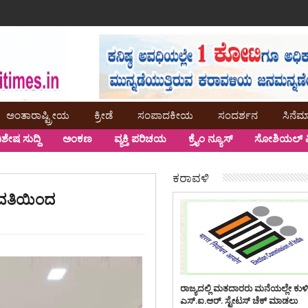
ಅಂತಾರಾಷ್ಟ್ರೀಯ
ಕ್ರೀಡೆ
ಸಂಪಾದಕೀಯ
ಸಂದರ್ಶನ
ಸಿನೆಮ
ಿಶೇಷ ಸುದ್ದಿ
ಅಂಕಣ
ವ್ಯಕ್ತಿ ಪರಿಚಯ
ಕ್ರೈಂ ನ್ಯೂಸ್
ಸೋಶಿಯಲ್ ಮ
ಕರಾವಳಿ
ವತಿಯಿಂದ
ರಾಜ್ಯದಲ್ಲಿ ಮತದಾರರು ಮನೆಯಲ್ಲೇ ಕುಳ
ಎಸ್.ಐ.ಆರ್. ಸ್ಟೇಟಸ್ ಚೆಕ್ ಮಾಡಲು