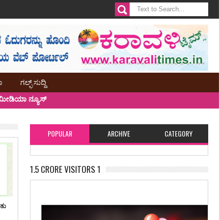
ಾ
ಗಲ್ಫ್ ಸುದ್ದಿ
ೀಡಿಯಾ ನ್ಯೂಸ್
POPULAR
ARCHIVE
CATEGORY
1.5 CRORE VISITORS 1
ಿತು