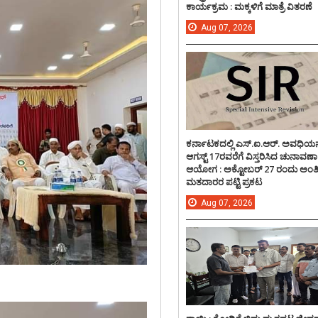
ಕಾರ್ಯಕ್ರಮ : ಮಕ್ಕಳಿಗೆ ಮಾತ್ರೆ ವಿತರಣೆ
Aug
07,
2026
ಕರ್ನಾಟಕದಲ್ಲಿ ಎಸ್.ಐ.ಆರ್. ಅವಧಿಯನ್
ಆಗಸ್ಟ್ 17ರವರೆಗೆ ವಿಸ್ತರಿಸಿದ ಚುನಾವಣಾ
ಆಯೋಗ : ಅಕ್ಟೋಬರ್ 27 ರಂದು ಅಂ
ಮತದಾರರ ಪಟ್ಟಿ ಪ್ರಕಟ
Aug
07,
2026