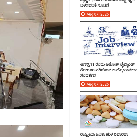
ಬಳಸದಂತೆ ಸೂಚನೆ
Aug
07,
2026
ಆಗಸ್ಟ್ 11 ರಂದು ಅಶೋಕ್ ಲೈಲ್ಯಾಂಡ್
ಶೋರೂಂ ವತಿಯಿಂದ ಉದ್ಯೋಗಾವಕಾ
ಸಂದರ್ಶನ
Aug
07,
2026
ರಾಷ್ಟ್ರೀಯ ಜಂತು ಹುಳ ನಿವಾರಣಾ