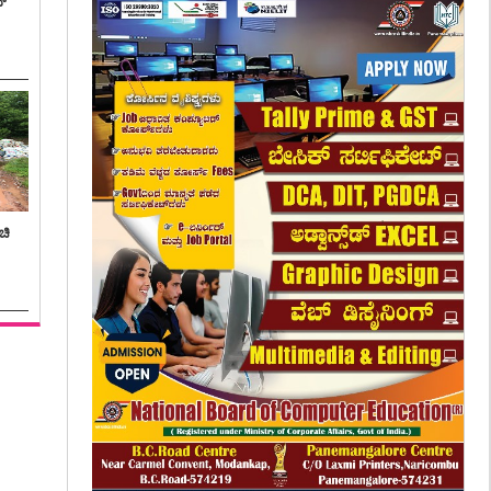
ನ್
ಚಿ