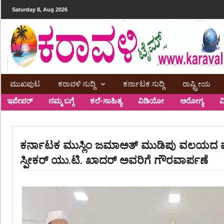
Saturday 8, Aug 2026
ಮುಖಪುಟ
ಕರಾವಳಿ ಸುದ್ದಿ
ಕರ್ನಾಟಕ ಸುದ್ದಿ
ರಾಷ್ಟ್ರೀಯ
ಇಪೇಪರ್
ನಮ್ಮ ಬಗ್ಗೆ
ಕಲೆ-ಸಾಹಿತ್ಯ
ವಿಡಿಯೋ
ಅರೋಗ್ಯ
ವ
ಕರ್ನಾಟಕ ಮುಸ್ಲಿಂ ಜಮಾಅತ್ ಮುಡಿಪು ವಲಯದ 
ಸ್ಪೀಕರ್ ಯು.ಟಿ. ಖಾದರ್ ಅವರಿಗೆ ಗೌರವಾರ್ಪಣೆ