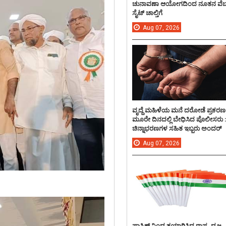
ಚುನಾವಣಾ ಆಯೋಗದಿಂದ ನೂತನ ವೆಬ
ಸೈಟ್ ಚಾಲ್ತಿಗೆ
Aug
07,
2026
ವೃದ್ದೆ ಮಹಿಳೆಯ ಮನೆ ದರೋಡೆ ಪ್ರಕರಣ
ಮೂರೇ ದಿನದಲ್ಲಿ ಬೇಧಿಸಿದ ಪೊಲೀಸರು 
ಚಿನ್ನಾಭರಣಗಳ ಸಹಿತ ಇಬ್ಬರು ಅಂದರ್
Aug
07,
2026
ಪ್ಲಾಸ್ಟಿಕ್ ನಿಂದ ತಯಾರಿಸಿದ ರಾಷ್ಟ್ರ ಧ್ವಜ