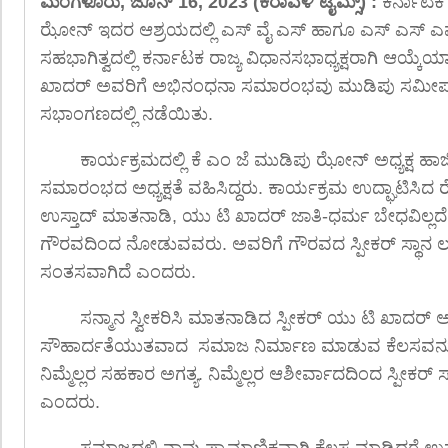
ಮಂಗಳೂರು, ಜೂನ್ 16, 2023 (ಕರಾವಳಿ ಟೈಮ್ಸ್) :
ಕರ್ನಾಟಕ
ಝೋನ್ ಇದರ ಆಶ್ರಯದಲ್ಲಿ ಎಸ್ ವೈ ಎಸ್ ಹಾಗೂ ಎಸ್ ಎಸ್
ಸಹಭಾಗಿತ್ವದಲ್ಲಿ ಕರ್ನಾಟಕ ರಾಜ್ಯ ವಿಧಾನಸಭಾಧ್ಯಕ್ಷರಾಗಿ ಆಯ
ಖಾದರ್ ಅವರಿಗೆ ಅಭಿನಂಧನಾ ಸಮಾರಂಭವು ಮುಡಿಪು ಸಮೀಪದ
ಸಭಾಂಗಣದಲ್ಲಿ ನಡೆಯಿತು.
ಕಾರ್ಯಕ್ರಮದಲ್ಲಿ ಕೆ ಎಂ ಜೆ ಮುಡಿಪು ಝೋನ್ ಅಧ್ಯಕ್ಷ ಹಾ
ಸಮಾರಂಭದ ಅಧ್ಯಕ್ಷತೆ ವಹಿಸಿದ್ದರು. ಕಾರ್ಯಕ್ರಮ ಉದ್ಘಾಟಿ
ಉಸ್ತಾದ್ ಮಾತನಾಡಿ, ಯು ಟಿ ಖಾದರ್ ಜಾತಿ-ಧರ್ಮ ಬೇಧವಿಲ್ಲದೆ ಎ
ಗೌರವದಿಂದ ನೋಡುವವರು. ಅವರಿಗೆ ಗೌರವದ ಸ್ಪೀಕರ್ ಸ್ಥಾನ ಲಭಿ
ಸಂತಸವಾಗಿದೆ ಎಂದರು.
ಸನ್ಮಾನ ಸ್ವೀಕರಿಸಿ ಮಾತನಾಡಿದ ಸ್ಪೀಕರ್ ಯು ಟಿ ಖಾದರ್ ಅ
ಸೌಹಾರ್ದತೆಯುತವಾದ ಸಮಾಜ ನಿರ್ಮಾಣ ಮಾಡುವ ಕೆಲಸವನ್ನು 
ನಿಮ್ಮೆಲ್ಲರ ಸಹಕಾರ ಅಗತ್ಯ. ನಿಮ್ಮೆಲ್ಲರ ಆಶೀರ್ವಾದದಿಂದ ಸ್ಪೀಕರ್
ಎಂದರು.
ಸಮಾಜದಲ್ಲಿ ನಾವು ಪ್ರಾಮಾಣಿಕವಾಗಿ ಕೆಲಸ ಮಾಡಿದರೆ