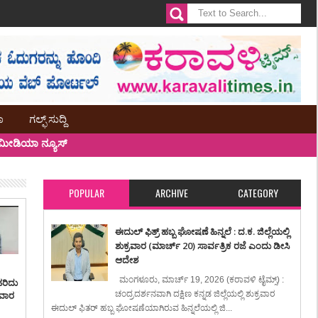
ಾ
ಗಲ್ಫ್ ಸುದ್ದಿ
ೀಡಿಯಾ ನ್ಯೂಸ್
POPULAR
ARCHIVE
CATEGORY
ಈದುಲ್ ಫಿತ್ರ್ ಹಬ್ಬ ಘೋಷಣೆ ಹಿನ್ನಲೆ : ದ.ಕ. ಜಿಲ್ಲೆಯಲ್ಲಿ
ಶುಕ್ರವಾರ (ಮಾರ್ಚ್ 20) ಸಾರ್ವತ್ರಿಕ ರಜೆ ಎಂದು ಡೀಸಿ
ಆದೇಶ
ಮಂಗಳೂರು, ಮಾರ್ಚ್ 19, 2026 (ಕರಾವಳಿ ಟೈಮ್ಸ್) :
ಹರಿದು
ಸವಾರ
ಚಂದ್ರದರ್ಶನವಾಗಿ ದಕ್ಷಿಣ ಕನ್ನಡ ಜಿಲ್ಲೆಯಲ್ಲಿ ಶುಕ್ರವಾರ
ಈದುಲ್ ಫಿತರ್ ಹಬ್ಬ ಘೋಷಣೆಯಾಗಿರುವ ಹಿನ್ನಲೆಯಲ್ಲಿ ಜಿ...