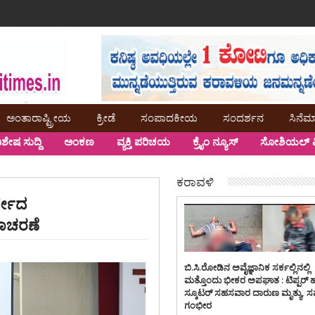
ಅಂತಾರಾಷ್ಟ್ರೀಯ
ಕ್ರೀಡೆ
ಸಂಪಾದಕೀಯ
ಸಂದರ್ಶನ
ಸಿನೆಮ
ಿಶೇಷ ಸುದ್ದಿ
ಅಂಕಣ
ವ್ಯಕ್ತಿ ಪರಿಚಯ
ಕ್ರೈಂ ನ್ಯೂಸ್
ಸೋಶಿಯಲ್ ಮ
ಕರಾವಳಿ
್ವೇದ
ಿನಾಚರಣೆ
ಬಿ.ಸಿ.ರೋಡಿನ ಅವೈಜ್ಞಾನಿಕ ಸರ್ಕಲ್ಲಿನಲ್ಲಿ
ಮತ್ತೊಂದು ಭೀಕರ ಅಪಘಾತ : ಟಿಪ್ಪರ್ 
ಸ್ಕೂಟರ್ ಸಹಸವಾರ ದಾರುಣ ಮೃತ್ಯು, 
ಗಂಭೀರ