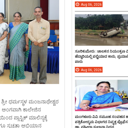
Aug
06,
2026
ಸೂರಿಕುಮೇರು : ಚಾಲಕನ ನಿಯಂತ್ರಣ 
ಹೆದ್ದಾರಿಯಲ್ಲಿ ಪಲ್ಟಿಯಾದ ಕಾರು, ಪ್ರಯಾ
ಪಾರು
Aug
06,
2026
ಾಡಿ ಶ್ರೀ ಧರ್ಮಸ್ಥಳ ಮಂಜನಾಥೇಶ್ವರ
ಯ ಅಂಗವಾಗಿ ಕಾಲೇಜಿನ
ಮಂಗಳೂರು ವಿವಿ ಸಮೂಹ ಸಂವಹನ 
ಪ್ಲಾಸ್ಟಿಕ್ ಮಾಲಿನ್ಯಕ್ಕೆ
ಪತ್ರಿಕೋದ್ಯಮ ವಿಭಾಗದ ನಿವೃತ್ತ ಪ್ರೊಫೆಸ
ಗೂ ಸ್ವಚ್ಛತಾ ಅಭಿಯಾನ
ಡಾ. ವಹೀದಾ ಸುಲ್ತಾನಾ ನಿಧನ