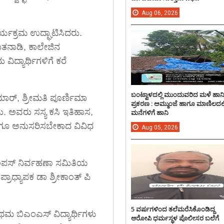
Aug
06,
2026
ಯಕ್ರಮ ಉದ್ಘಾಟಿಸಿದರು.
ಮಾತನಾಡಿ, ಕಾಲೇಜಿನ
ಿದ್ಯಾರ್ಥಿಗಳಿಗೆ ಕರೆ
ಬಂಟ್ವಾಳದಲ್ಲಿ ಮುಂದುವರಿದ ಮಳೆ ಹಾನ
ರ್, ಶ್ರೀಮತಿ ಪೂರ್ಣಿಮಾ
ಪ್ರಕರಣ : ಅಮ್ಮುಂಜೆ ಹಾಗೂ ಮಾಣಿಲದಲ್ಲ
ರು. ಅವರು ಸಸ್ಯ ಕಸಿ ಇತಿಹಾಸ,
ಮನೆಗಳಿಗೆ ಹಾನಿ
ಾಗೂ ಅನುಸರಿಸಬೇಕಾದ ವಿವಿಧ
Aug
05,
2026
ಯಾಂಪಸ್ ನಿರ್ವಹಣಾ ಸಮಿತಿಯ
್ರಾಧ್ಯಾಪಕ ಡಾ ಶ್ರೀಕಾಂತ್ ಪಿ
5 ವರ್ಷಗಳಿಂದ ತಲೆಮರೆಸಿಕೊಂಡಿದ್ದ
ಪ್ರಥಮ ಬಿಎಂಎಸ್ ವಿದ್ಯಾರ್ಥಿಗಳು
ಆರೋಪಿ ಧರ್ಮಸ್ಥಳ ಪೊಲೀಸರ ಬಲೆಗೆ