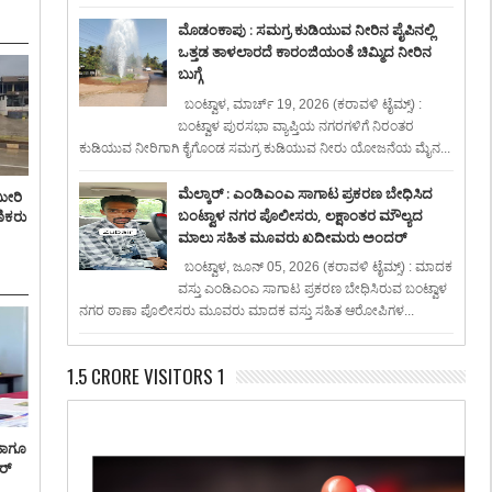
ಮೊಡಂಕಾಪು : ಸಮಗ್ರ ಕುಡಿಯುವ ನೀರಿನ ಪೈಪಿನಲ್ಲಿ
ಒತ್ತಡ ತಾಳಲಾರದೆ ಕಾರಂಜಿಯಂತೆ ಚಿಮ್ಮಿದ ನೀರಿನ
ಬುಗ್ಗೆ
ಬಂಟ್ವಾಳ, ಮಾರ್ಚ್ 19, 2026 (ಕರಾವಳಿ ಟೈಮ್ಸ್) :
ಬಂಟ್ವಾಳ ಪುರಸಭಾ ವ್ಯಾಪ್ತಿಯ ನಗರಗಳಿಗೆ ನಿರಂತರ
ಕುಡಿಯುವ ನೀರಿಗಾಗಿ ಕೈಗೊಂಡ ಸಮಗ್ರ ಕುಡಿಯುವ ನೀರು ಯೋಜನೆಯ ಮೈನ...
ಮೆಲ್ಕಾರ್ : ಎಂಡಿಎಂಎ ಸಾಗಾಟ ಪ್ರಕರಣ ಬೇಧಿಸಿದ
ಮೀರಿ
ಬಂಟ್ವಾಳ ನಗರ ಪೊಲೀಸರು, ಲಕ್ಷಾಂತರ ಮೌಲ್ಯದ
ಣಿಕರು
ಮಾಲು ಸಹಿತ ಮೂವರು ಖದೀಮರು ಅಂದರ್
ಬಂಟ್ವಾಳ, ಜೂನ್ 05, 2026 (ಕರಾವಳಿ ಟೈಮ್ಸ್) : ಮಾದಕ
ವಸ್ತು ಎಂಡಿಎಂಎ ಸಾಗಾಟ ಪ್ರಕರಣ ಬೇಧಿಸಿರುವ ಬಂಟ್ವಾಳ
ನಗರ ಠಾಣಾ ಪೊಲೀಸರು ಮೂವರು ಮಾದಕ ವಸ್ತು ಸಹಿತ ಆರೋಪಿಗಳ...
1.5 CRORE VISITORS 1
ಹಾಗೂ
ರ್