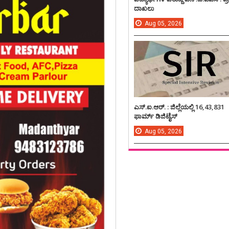
ದಾಖಲು
Aug
05,
2026
ಎಸ್.ಐ.ಆರ್. : ಜಿಲ್ಲೆಯಲ್ಲಿ 16,43,831
ಫಾರ್ಮ್ ಡಿಜಿಟೈಸ್
Aug
05,
2026