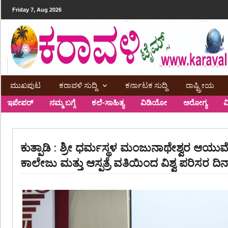
Friday 7, Aug 2026
ಮುಖಪುಟ
ಕರಾವಳಿ ಸುದ್ದಿ
ಕರ್ನಾಟಕ ಸುದ್ದಿ
ರಾಷ್ಟ್ರೀಯ
ಇಪೇಪರ್
ನಮ್ಮ ಬಗ್ಗೆ
ಕಲೆ-ಸಾಹಿತ್ಯ
ವಿಡಿಯೋ
ಅರೋಗ್ಯ
ವ
ಕುತ್ಪಾಡಿ : ಶ್ರೀ ಧರ್ಮಸ್ಥಳ ಮಂಜುನಾಥೇಶ್ವರ ಆಯುರ
ಕಾಲೇಜು ಮತ್ತು ಆಸ್ಪತ್ರೆ ವತಿಯಿಂದ ವಿಶ್ವ ಪರಿಸರ ದ