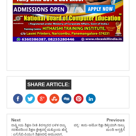
SHARE ARTICLE:
Next
Previous
ರಾಷ್ಟ್ರೀಯ ಶಿಕ್ಷಣ ನೀತಿ ತಿರಸ್ಕಾರದ ಬಳಿಕ ರಾಜ್ಯ
ವಗ್ಗ : ಕಾರು-ಅಟೋ ರಿಕ್ಷಾ ಡಿಕ್ಕಿಯಾಗಿ ನಾಲ್ಕು
ಸರಕಾರದಿಂದ ಶಿಕ್ಷಣ ಕ್ಷೇತ್ರದಲ್ಲಿ ಮತ್ತೊಂದು ಹೆಜ್ಜೆ
ಮಂದಿ ಆಸ್ಪತ್ರೆಗೆ
: ಎಸ್ಸೆಸ್ಸೆಲ್ಸಿ-ಪಿಯುಸಿ ಶಿಕ್ಷಣದಲ್ಲಿ ಅಮೂಲಾಗ್ರ