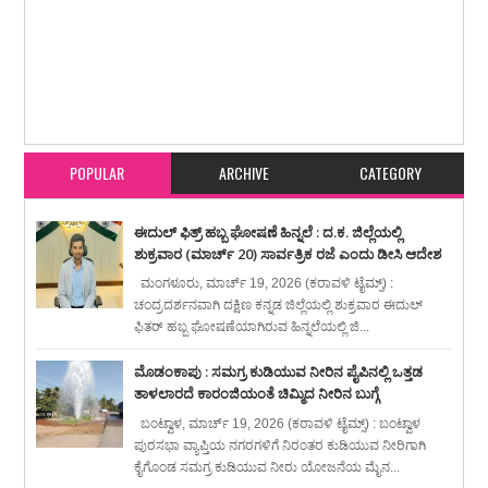
Item Reviewed:
ಬಂಟ್ವಾಳ ಸಂಯುಕ್ತ ಜಮಾಅತ್ ವತಿಯಿಂದ ಸೆ 8 ರಂದು ಮಾದಕ ವಸ್ತುಗಳ
ಬಳಕೆ ವಿರುದ್ದ ಕಾರ್ಯಾಗಾರ
Rating:
5
Reviewed By:
karavali Times
POPULAR
ARCHIVE
CATEGORY
ಈದುಲ್ ಫಿತ್ರ್ ಹಬ್ಬ ಘೋಷಣೆ ಹಿನ್ನಲೆ : ದ.ಕ. ಜಿಲ್ಲೆಯಲ್ಲಿ
ಶುಕ್ರವಾರ (ಮಾರ್ಚ್ 20) ಸಾರ್ವತ್ರಿಕ ರಜೆ ಎಂದು ಡೀಸಿ ಆದೇಶ
ಮಂಗಳೂರು, ಮಾರ್ಚ್ 19, 2026 (ಕರಾವಳಿ ಟೈಮ್ಸ್) :
ಚಂದ್ರದರ್ಶನವಾಗಿ ದಕ್ಷಿಣ ಕನ್ನಡ ಜಿಲ್ಲೆಯಲ್ಲಿ ಶುಕ್ರವಾರ ಈದುಲ್
ಫಿತರ್ ಹಬ್ಬ ಘೋಷಣೆಯಾಗಿರುವ ಹಿನ್ನಲೆಯಲ್ಲಿ ಜಿ...
ಮೊಡಂಕಾಪು : ಸಮಗ್ರ ಕುಡಿಯುವ ನೀರಿನ ಪೈಪಿನಲ್ಲಿ ಒತ್ತಡ
ತಾಳಲಾರದೆ ಕಾರಂಜಿಯಂತೆ ಚಿಮ್ಮಿದ ನೀರಿನ ಬುಗ್ಗೆ
ಬಂಟ್ವಾಳ, ಮಾರ್ಚ್ 19, 2026 (ಕರಾವಳಿ ಟೈಮ್ಸ್) : ಬಂಟ್ವಾಳ
ಪುರಸಭಾ ವ್ಯಾಪ್ತಿಯ ನಗರಗಳಿಗೆ ನಿರಂತರ ಕುಡಿಯುವ ನೀರಿಗಾಗಿ
ಕೈಗೊಂಡ ಸಮಗ್ರ ಕುಡಿಯುವ ನೀರು ಯೋಜನೆಯ ಮೈನ...