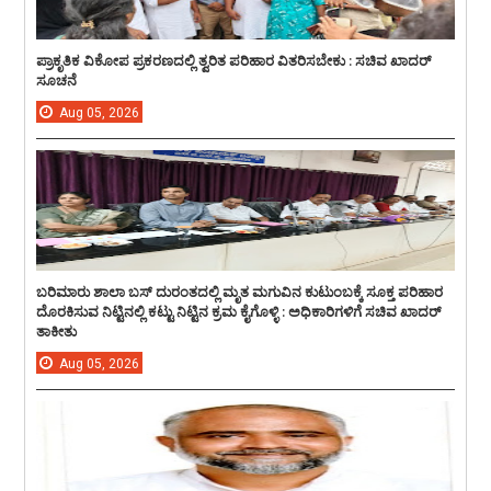
ಪ್ರಾಕೃತಿಕ ವಿಕೋಪ ಪ್ರಕರಣದಲ್ಲಿ ತ್ವರಿತ ಪರಿಹಾರ ವಿತರಿಸಬೇಕು : ಸಚಿವ ಖಾದರ್
ಸೂಚನೆ
Aug
05,
2026
ಬರಿಮಾರು ಶಾಲಾ ಬಸ್ ದುರಂತದಲ್ಲಿ ಮೃತ ಮಗುವಿನ ಕುಟುಂಬಕ್ಕೆ ಸೂಕ್ತ ಪರಿಹಾರ
ದೊರಕಿಸುವ ನಿಟ್ಟಿನಲ್ಲಿ ಕಟ್ಟು ನಿಟ್ಟಿನ ಕ್ರಮ ಕೈಗೊಳ್ಳಿ : ಅಧಿಕಾರಿಗಳಿಗೆ ಸಚಿವ ಖಾದರ್
ತಾಕೀತು
Aug
05,
2026