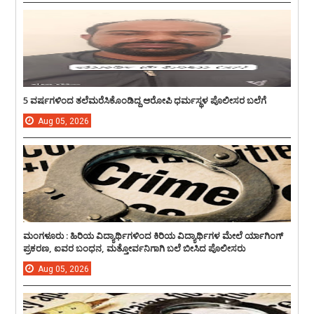
5 ವರ್ಷಗಳಿಂದ ತಲೆಮರೆಸಿಕೊಂಡಿದ್ದ ಆರೋಪಿ ಧರ್ಮಸ್ಥಳ ಪೊಲೀಸರ ಬಲೆಗೆ
Aug
05,
2026
ಮಂಗಳೂರು : ಹಿರಿಯ ವಿದ್ಯಾರ್ಥಿಗಳಿಂದ ಕಿರಿಯ ವಿದ್ಯಾರ್ಥಿಗಳ ಮೇಲೆ ರ್ಯಾಗಿಂಗ್
ಪ್ರಕರಣ, ಐವರ ಬಂಧನ, ಮತ್ತೋರ್ವನಿಗಾಗಿ ಬಲೆ ಬೀಸಿದ ಪೊಲೀಸರು
Aug
05,
2026