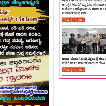
ಕರ್ನಾಟಕದಲ್ಲಿ ಎಸ್.ಐ.ಆರ್. ಅವಧಿಯನ್
ಆಗಸ್ಟ್ 17ರವರೆಗೆ ವಿಸ್ತರಿಸಿದ ಚುನಾವಣಾ
ಆಯೋಗ : ಅಕ್ಟೋಬರ್ 27 ರಂದು ಅಂ
ಮತದಾರರ ಪಟ್ಟಿ ಪ್ರಕಟ
Aug
07,
2026
ರಾಯಿ : ತೋಡಿಗೆ ಬಿದ್ದು ಮೃತಪಟ್ಟ ಜೀವ
ಮನೆಗೆ ಶಾಸಕ ರಾಜೇಶ್ ನಾಯಕ್ ಭೇಟಿ
Aug
07,
2026