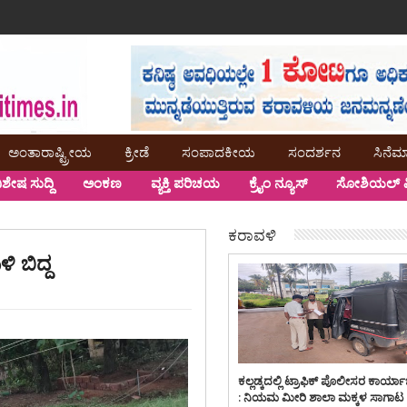
ಅಂತಾರಾಷ್ಟ್ರೀಯ
ಕ್ರೀಡೆ
ಸಂಪಾದಕೀಯ
ಸಂದರ್ಶನ
ಸಿನೆಮ
ಿಶೇಷ ಸುದ್ದಿ
ಅಂಕಣ
ವ್ಯಕ್ತಿ ಪರಿಚಯ
ಕ್ರೈಂ ನ್ಯೂಸ್
ಸೋಶಿಯಲ್ ಮ
ಕರಾವಳಿ
 ಬಿದ್ದ
ಕಲ್ಲಡ್ಕದಲ್ಲಿ ಟ್ರಾಫಿಕ್ ಪೊಲೀಸರ ಕಾರ್ಯ
: ನಿಯಮ ಮೀರಿ ಶಾಲಾ ಮಕ್ಕಳ ಸಾಗಾಟ