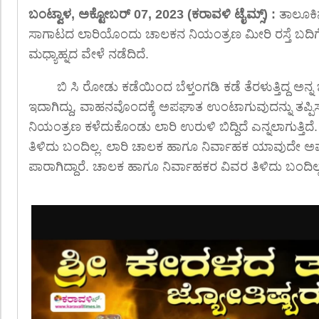
ಬಂಟ್ವಾಳ, ಅಕ್ಟೋಬರ್ 07, 2023 (ಕರಾವಳಿ ಟೈಮ್ಸ್) :
ತಾಲೂಕಿನ 
ಸಾಗಾಟದ ಲಾರಿಯೊಂದು ಚಾಲಕನ ನಿಯಂತ್ರಣ ಮೀರಿ ರಸ್ತೆ ಬದಿಗೆ
ಮಧ್ಯಾಹ್ನದ ವೇಳೆ ನಡೆದಿದೆ.
ಬಿ ಸಿ ರೋಡು ಕಡೆಯಿಂದ ಬೆಳ್ತಂಗಡಿ ಕಡೆ ತೆರಳುತ್ತಿದ್ದ ಅನ್
ಇದಾಗಿದ್ದು, ವಾಹನವೊಂದಕ್ಕೆ ಅಪಘಾತ ಉಂಟಾಗುವುದನ್ನು ತಪ್ಪಿಸ
ನಿಯಂತ್ರಣ ಕಳೆದುಕೊಂಡು ಲಾರಿ ಉರುಳಿ ಬಿದ್ದಿದೆ ಎನ್ನಲಾಗುತ್ತಿ
ತಿಳಿದು ಬಂದಿಲ್ಲ. ಲಾರಿ ಚಾಲಕ ಹಾಗೂ ನಿರ್ವಾಹಕ ಯಾವುದೇ ಅ
ಪಾರಾಗಿದ್ದಾರೆ. ಚಾಲಕ ಹಾಗೂ ನಿರ್ವಾಹಕರ ವಿವರ ತಿಳಿದು ಬಂದಿಲ್