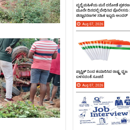
ವೃದ್ದೆ ಮಹಿಳೆಯ ಮನೆ ದರೋಡೆ ಪ್ರಕರಣ
ಮೂರೇ ದಿನದಲ್ಲಿ ಬೇಧಿಸಿದ ಪೊಲೀಸರು 
ಚಿನ್ನಾಭರಣಗಳ ಸಹಿತ ಇಬ್ಬರು ಅಂದರ್
Aug
07,
2026
ಪ್ಲಾಸ್ಟಿಕ್ ನಿಂದ ತಯಾರಿಸಿದ ರಾಷ್ಟ್ರ ಧ್ವಜ
ಬಳಸದಂತೆ ಸೂಚನೆ
Aug
07,
2026