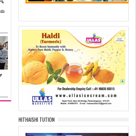
ನು
ತಿಮ
ನ್
HITHAISHI TUTION