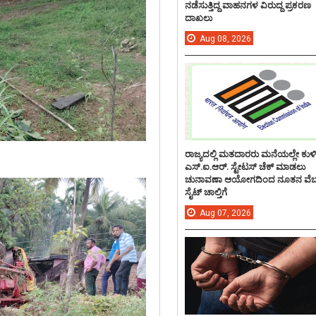
ನಡೆಸುತ್ತಿದ್ದ ವಾಹನಗಳ ವಿರುದ್ದ ಪ್ರಕರಣ
ದಾಖಲು
Aug
08,
2026
ರಾಜ್ಯದಲ್ಲಿ ಮತದಾರರು ಮನೆಯಲ್ಲೇ ಕುಳ
ಎಸ್.ಐ.ಆರ್. ಸ್ಟೇಟಸ್ ಚೆಕ್ ಮಾಡಲು
ಚುನಾವಣಾ ಆಯೋಗದಿಂದ ನೂತನ ವೆಬ
ಸೈಟ್ ಚಾಲ್ತಿಗೆ
Aug
07,
2026