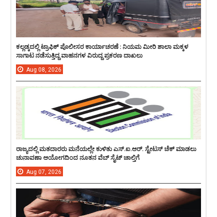
ಕಲ್ಲಡ್ಕದಲ್ಲಿ ಟ್ರಾಫಿಕ್ ಪೊಲೀಸರ ಕಾರ್ಯಾಚರಣೆ : ನಿಯಮ ಮೀರಿ ಶಾಲಾ ಮಕ್ಕಳ
ಸಾಗಾಟ ನಡೆಸುತ್ತಿದ್ದ ವಾಹನಗಳ ವಿರುದ್ದ ಪ್ರಕರಣ ದಾಖಲು
Aug
08,
2026
ರಾಜ್ಯದಲ್ಲಿ ಮತದಾರರು ಮನೆಯಲ್ಲೇ ಕುಳಿತು ಎಸ್.ಐ.ಆರ್. ಸ್ಟೇಟಸ್ ಚೆಕ್ ಮಾಡಲು
ಚುನಾವಣಾ ಆಯೋಗದಿಂದ ನೂತನ ವೆಬ್ ಸೈಟ್ ಚಾಲ್ತಿಗೆ
Aug
07,
2026