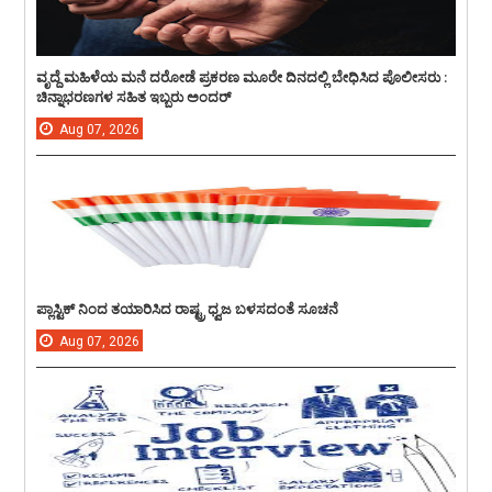
ವೃದ್ದೆ ಮಹಿಳೆಯ ಮನೆ ದರೋಡೆ ಪ್ರಕರಣ ಮೂರೇ ದಿನದಲ್ಲಿ ಬೇಧಿಸಿದ ಪೊಲೀಸರು :
ಚಿನ್ನಾಭರಣಗಳ ಸಹಿತ ಇಬ್ಬರು ಅಂದರ್
Aug
07,
2026
ಪ್ಲಾಸ್ಟಿಕ್ ನಿಂದ ತಯಾರಿಸಿದ ರಾಷ್ಟ್ರ ಧ್ವಜ ಬಳಸದಂತೆ ಸೂಚನೆ
Aug
07,
2026