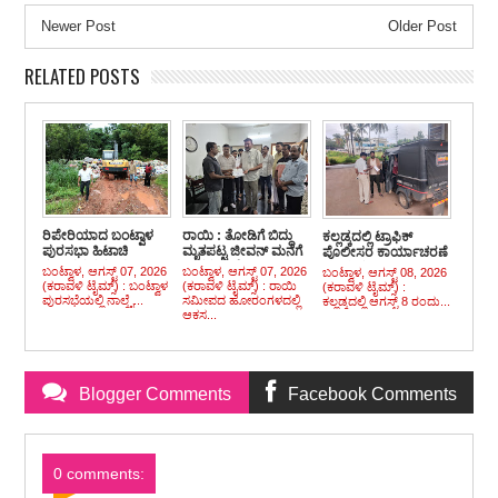
Newer Post
Older Post
RELATED POSTS
ರಿಪೇರಿಯಾದ ಬಂಟ್ವಾಳ
ರಾಯಿ : ತೋಡಿಗೆ ಬಿದ್ದು
ಕಲ್ಲಡ್ಕದಲ್ಲಿ ಟ್ರಾಫಿಕ್
ಪುರಸಭಾ ಹಿಟಾಚಿ
ಮೃತಪಟ್ಟ ಜೀವನ್ ಮನೆಗೆ
ಪೊಲೀಸರ ಕಾರ್ಯಾಚರಣೆ
ಕಂಚಿನಡ್ಕಪದವಿನಲ್ಲಿ
ಶಾಸಕ ರಾಜೇಶ್ ನಾಯಕ್
: ನಿಯಮ ಮೀರಿ ಶಾಲಾ
ಬಂಟ್ವಾಳ, ಆಗಸ್ಟ್ 07, 2026
ಬಂಟ್ವಾಳ, ಆಗಸ್ಟ್ 07, 2026
ಬಂಟ್ವಾಳ, ಆಗಸ್ಟ್ 08, 2026
ಚಾಲೂ
ಭೇಟಿ
ಮಕ್ಕಳ ಸಾಗಾಟ ನಡೆಸುತ್ತಿದ್ದ
(ಕರಾವಳಿ ಟೈಮ್ಸ್) : ಬಂಟ್ವಾಳ
(ಕರಾವಳಿ ಟೈಮ್ಸ್) : ರಾಯಿ
(ಕರಾವಳಿ ಟೈಮ್ಸ್) :
ವಾಹನಗಳ ವಿರುದ್ದ
ಪುರಸಭೆಯಲ್ಲಿ ನಾಲ್ಕೈ...
ಸಮೀಪದ ಹೋರಂಗಳದಲ್ಲಿ
ಕಲ್ಲಡ್ಕದಲ್ಲಿ ಆಗಸ್ಟ್ 8 ರಂದು...
ಪ್ರಕರಣ ದಾಖಲು
ಆಕಸ...
Blogger Comments
Facebook Comments
0 comments: