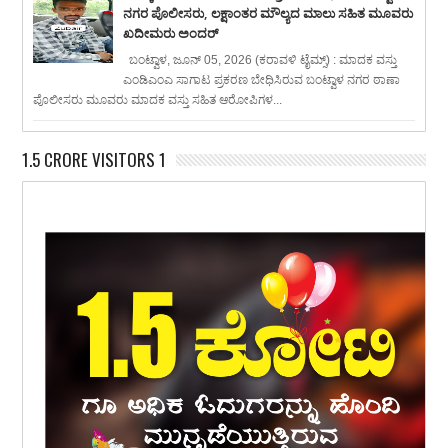
ನಗರ ಪೊಲೀಸರು, ಲಕ್ಷಾಂತರ ಮೌಲ್ಯದ ಮಾಲು ಸಹಿತ ಮೂವರು
ಖದೀಮರು ಅಂದರ್
ಬಂಟ್ವಾಳ, ಜೂನ್ 05, 2026 (ಕರಾವಳಿ ಟೈಮ್ಸ್) : ಮಾದಕ ವಸ್ತು
ಎಂಡಿಎಂಎ ಸಾಗಾಟ ಪ್ರಕರಣ ಬೇಧಿಸಿರುವ ಬಂಟ್ವಾಳ ನಗರ ಠಾಣಾ
ಪೊಲೀಸರು ಮೂವರು ಮಾದಕ ವಸ್ತು ಸಹಿತ ಆರೋಪಿಗಳ...
1.5 CRORE VISITORS 1