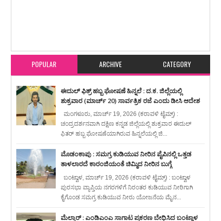
Item Reviewed:
ಬಿಸಿಯೂಟ ನೌಕರರಿಗೆ ಬಾಕಿ ವೇತನ ಪಾವತಿ ಹಾಗೂ ಚುನಾವಣಾ ಸಂದರ್ಭದ
ಭರವಸೆ ಈಡೇರಿಸುವಂತೆ ಆಗ್ರಹಿಸಿ ಅಕ್ಷರ ದಾಸೋಹ ಸಂಘದಿಂದ ಅ 17 ರಂದು ಬಿ.ಸಿ.ರೋಡಿನಲ್ಲಿ
ಪ್ರತಿಭಟನೆ
Rating:
5
Reviewed By:
karavali Times
POPULAR
ARCHIVE
CATEGORY
ಈದುಲ್ ಫಿತ್ರ್ ಹಬ್ಬ ಘೋಷಣೆ ಹಿನ್ನಲೆ : ದ.ಕ. ಜಿಲ್ಲೆಯಲ್ಲಿ
ಶುಕ್ರವಾರ (ಮಾರ್ಚ್ 20) ಸಾರ್ವತ್ರಿಕ ರಜೆ ಎಂದು ಡೀಸಿ ಆದೇಶ
ಮಂಗಳೂರು, ಮಾರ್ಚ್ 19, 2026 (ಕರಾವಳಿ ಟೈಮ್ಸ್) :
ಚಂದ್ರದರ್ಶನವಾಗಿ ದಕ್ಷಿಣ ಕನ್ನಡ ಜಿಲ್ಲೆಯಲ್ಲಿ ಶುಕ್ರವಾರ ಈದುಲ್
ಫಿತರ್ ಹಬ್ಬ ಘೋಷಣೆಯಾಗಿರುವ ಹಿನ್ನಲೆಯಲ್ಲಿ ಜಿ...
ಮೊಡಂಕಾಪು : ಸಮಗ್ರ ಕುಡಿಯುವ ನೀರಿನ ಪೈಪಿನಲ್ಲಿ ಒತ್ತಡ
ತಾಳಲಾರದೆ ಕಾರಂಜಿಯಂತೆ ಚಿಮ್ಮಿದ ನೀರಿನ ಬುಗ್ಗೆ
ಬಂಟ್ವಾಳ, ಮಾರ್ಚ್ 19, 2026 (ಕರಾವಳಿ ಟೈಮ್ಸ್) : ಬಂಟ್ವಾಳ
ಪುರಸಭಾ ವ್ಯಾಪ್ತಿಯ ನಗರಗಳಿಗೆ ನಿರಂತರ ಕುಡಿಯುವ ನೀರಿಗಾಗಿ
ಕೈಗೊಂಡ ಸಮಗ್ರ ಕುಡಿಯುವ ನೀರು ಯೋಜನೆಯ ಮೈನ...
ಮೆಲ್ಕಾರ್ : ಎಂಡಿಎಂಎ ಸಾಗಾಟ ಪ್ರಕರಣ ಬೇಧಿಸಿದ ಬಂಟ್ವಾಳ