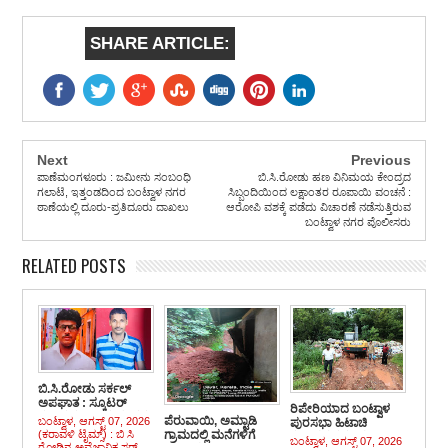
SHARE ARTICLE:
Next
Previous
ಪಾಣೆಮಂಗಳೂರು : ಜಮೀನು ಸಂಬಂಧಿ
ಬಿ.ಸಿ.ರೋಡು ಹಣ ವಿನಿಮಯ ಕೇಂದ್ರದ
ಗಲಾಟೆ, ಇತ್ತಂಡದಿಂದ ಬಂಟ್ವಾಳ ನಗರ
ಸಿಬ್ಬಂದಿಯಿಂದ ಲಕ್ಷಾಂತರ ರೂಪಾಯಿ ವಂಚನೆ :
ಠಾಣೆಯಲ್ಲಿ ದೂರು-ಪ್ರತಿದೂರು ದಾಖಲು
ಆರೋಪಿ ವಶಕ್ಕೆ ಪಡೆದು ವಿಚಾರಣೆ ನಡೆಸುತ್ತಿರುವ
ಬಂಟ್ವಾಳ ನಗರ ಪೊಲೀಸರು
RELATED POSTS
ಬಿ.ಸಿ.ರೋಡು ಸರ್ಕಲ್
ಅಪಘಾತ : ಸ್ಕೂಟರ್
ರಿಪೇರಿಯಾದ ಬಂಟ್ವಾಳ
ಸವಾರ ಕೂಡಾ ಮೃತ್ಯು ವಶ
ಪೆರುವಾಯಿ, ಅಮ್ಟಾಡಿ
ಬಂಟ್ವಾಳ, ಆಗಸ್ಟ್ 07, 2026
ಪುರಸಭಾ ಹಿಟಾಚಿ
(ಕರಾವಳಿ ಟೈಮ್ಸ್) : ಬಿ ಸಿ
ಗ್ರಾಮದಲ್ಲಿ ಮನೆಗಳಿಗೆ
ಕಂಚಿನಡ್ಕಪದವಿನಲ್ಲಿ
ಬಂಟ್ವಾಳ, ಆಗಸ್ಟ್ 07, 2026
ರೋಡಿನ ಅವೈಜ್ಞಾನಿಕ ಸರ್...