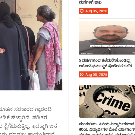
ಮನೆಗಳಿಗೆ ಹಾನಿ
Aug
05,
2026
5 ವರ್ಷಗಳಿಂದ ತಲೆಮರೆಸಿಕೊಂಡಿದ್ದ
ಆರೋಪಿ ಧರ್ಮಸ್ಥಳ ಪೊಲೀಸರ ಬಲೆಗೆ
Aug
05,
2026
 ನೂತನ ಸರಕಾರದ ಗ್ಯಾರಂಟಿ
ಡಿಕೆ ಹೆಚ್ಚಾಗಿದೆ. ಪಡಿತರ
ಮಂಗಳೂರು : ಹಿರಿಯ ವಿದ್ಯಾರ್ಥಿಗಳಿಂದ
ೆಟುಕುತ್ತಿಲ್ಲ. ಇದಕ್ಕಾಗಿ ಜನ
ಕಿರಿಯ ವಿದ್ಯಾರ್ಥಿಗಳ ಮೇಲೆ ರ್ಯಾಗಿಂಗ್
ು ಮಾಡಲು ಕಾಯುತ್ತಿದ್ದಾರೆ.
ಪ್ರಕರಣ, ಐವರ ಬಂಧನ, ಮತ್ತೋರ್ವನಿಗ