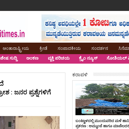
ಅಂತಾರಾಷ್ಟ್ರೀಯ
ಕ್ರೀಡೆ
ಸಂಪಾದಕೀಯ
ಸಂದರ್ಶನ
ಸಿನೆಮ
ಿಶೇಷ ಸುದ್ದಿ
ಅಂಕಣ
ವ್ಯಕ್ತಿ ಪರಿಚಯ
ಕ್ರೈಂ ನ್ಯೂಸ್
ಸೋಶಿಯಲ್ ಮ
ಕರಾವಳಿ
ದೆ
 : ಜನರ ಪ್ರಶ್ನೆಗಳಿಗೆ
ಬಂಟ್ವಾಳದಲ್ಲಿ ಮುಂದುವರಿದ ಮಳೆ ಹಾನ
ಪ್ರಕರಣ : ಅಮ್ಮುಂಜೆ ಹಾಗೂ ಮಾಣಿಲದಲ್ಲ