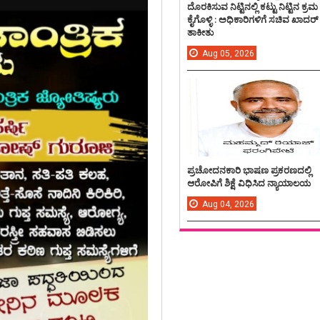
ದೊರಕಿಸುವ ನಿಟ್ಟಿನಲ್ಲಿ ಕಟ್ಟು ನಿಟ್ಟಿನ ಕ್ರಮ
ಕೈಗೊಳ್ಳಿ : ಅಧಿಕಾರಿಗಳಿಗೆ ಸಚಿವ ಖಾದರ್
ತಾಕೀತು
Aug
05,
2026
ಪ್ರಚೋದನಕಾರಿ ಭಾಷಣ ಪ್ರಕರಣದಲ್ಲಿ
ಆರೋಪಿಗೆ ಶಿಕ್ಷೆ ವಿಧಿಸಿದ ನ್ಯಾಯಾಲಯ
Aug
04,
2026