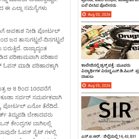
ಬಲೆ ಬೀಸಿದ ಪೊಲೀಸರು
ದ ಈ ಎಲ್ಲಾ ಸಮಸ್ಯೆಗಳು
Aug
05,
2026
ಪಡಿಗೆ ಅವಕಾಶ ನೀಡಿ ಪೋರ್ಟಲ್
ರಿಂದ ಜನ ತಾಸುಗಟ್ಟಲೆ-ದಿನಗಟ್ಟಲೆ
ರುತ್ತಿದೆ. ರಾಜ್ಯಾದ್ಯಂತ
 ಕಾಡಿದ ಪರಿಣಾಮವಾಗಿ ಪರಿಹಾರ
ಕಾಲೇಜಿನಲ್ಲಿ ಡ್ರಗ್ಸ್ ಪತ್ತೆ : ಮೂವರು
್ ಓಪನ್ ಮಾಡಿ ಪರಿಹಾರಕ್ಕಾಗಿ
ವಿದ್ಯಾರ್ಥಿಗಳ ವಿರುದ್ದ ಎನ್.ಡಿ.ಪಿಎಸ್. ಪ
ದಾಖಲು
Aug
05,
2026
ಾತ್ರ ಅ 8 ರಿಂದ 10ರವರೆಗೆ
ರೂ ಕೂಡಾ ಸರ್ವರ್ ಸಮರ್ಪಕವಾಗಿ
ದು, ಪೋರ್ಟಲ್ ಏನೋ ತೆರೆದಿದೆ.
ಡ್ ತಿದ್ದುಪಡಿ ಬೇಕಾದವರು
ಒನ್ ಕೇಂದ್ರಗಳ ಬಾಗಿಲಲ್ಲಿ
ಯಾವುದೇ ಓಪನ್ ಸೈಟ್ ಗಳಲ್ಲಿ
ಎಸ್.ಐ.ಆರ್. : ಜಿಲ್ಲೆಯಲ್ಲಿ 16,43,831