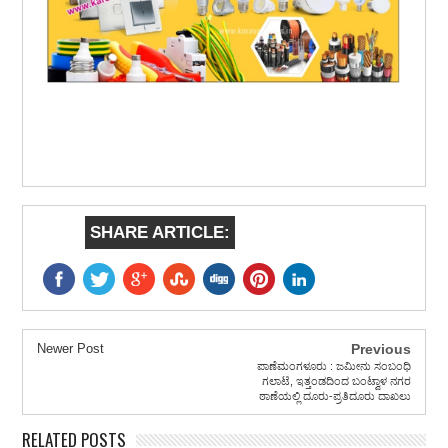
SHARE ARTICLE:
Newer Post
Previous
ಪಾಣೆಮಂಗಳೂರು : ಜಮೀನು ಸಂಬಂಧಿ
ಗಲಾಟೆ, ಇತ್ತಂಡದಿಂದ ಬಂಟ್ವಾಳ ನಗರ
ಠಾಣೆಯಲ್ಲಿ ದೂರು-ಪ್ರತಿದೂರು ದಾಖಲು
RELATED POSTS