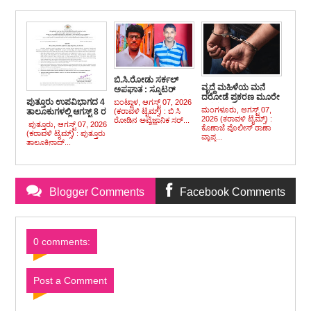
ಬಿ.ಸಿ.ರೋಡು ಸರ್ಕಲ್
ವೃದ್ದೆ ಮಹಿಳೆಯ ಮನೆ
ಅಪಘಾತ : ಸ್ಕೂಟರ್
ದರೋಡೆ ಪ್ರಕರಣ ಮೂರೇ
ಸವಾರ ಕೂಡಾ ಮೃತ್ಯು ವಶ
ಪುತ್ತೂರು ಉಪವಿಭಾಗದ 4
ಬಂಟ್ವಾಳ, ಆಗಸ್ಟ್ 07, 2026
ದಿನದಲ್ಲಿ ಬೇಧಿಸಿದ
ಮಂಗಳೂರು, ಆಗಸ್ಟ್ 07,
(ಕರಾವಳಿ ಟೈಮ್ಸ್) : ಬಿ ಸಿ
ತಾಲೂಕುಗಳಲ್ಲಿ ಆಗಸ್ಟ್ 8 ರ
ಪೊಲೀಸರು :
2026 (ಕರಾವಳಿ ಟೈಮ್ಸ್) :
ರೋಡಿನ ಅವೈಜ್ಞಾನಿಕ ಸರ್...
ಶನಿವಾರ ಶಾಲೆ-ಪಿಯು
ಪುತ್ತೂರು, ಆಗಸ್ಟ್ 07, 2026
ಚಿನ್ನಾಭರಣಗಳ ಸಹಿತ
ಕೊಣಾಜೆ ಪೊಲೀಸ್ ಠಾಣಾ
ಕಾಲೇಜಿಗೆ ರಜೆ ಘೋಷಣೆ
(ಕರಾವಳಿ ಟೈಮ್ಸ್) : ಪುತ್ತೂರು
ಇಬ್ಬರು ಅಂದರ್
ವ್ಯಾಪ್ತ...
ತಾಲೂಕಿನಾದ್...
Blogger Comments
Facebook Comments
0 comments:
Post a Comment