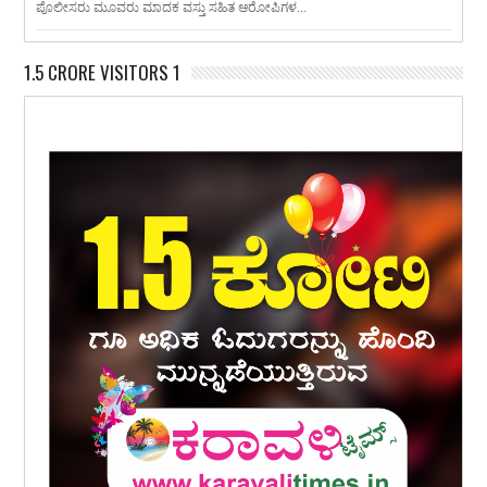
ಪೊಲೀಸರು ಮೂವರು ಮಾದಕ ವಸ್ತು ಸಹಿತ ಆರೋಪಿಗಳ...
1.5 CRORE VISITORS 1