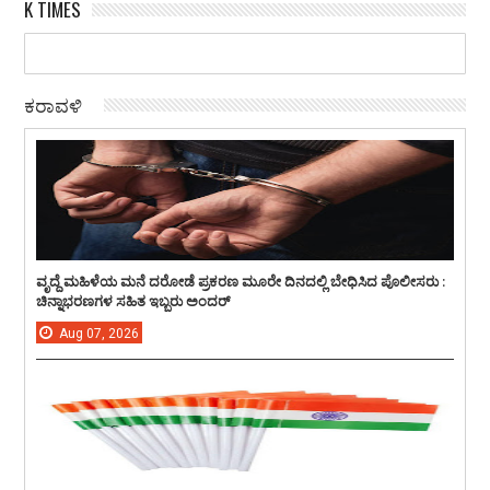
K TIMES
ಕರಾವಳಿ
ವೃದ್ದೆ ಮಹಿಳೆಯ ಮನೆ ದರೋಡೆ ಪ್ರಕರಣ ಮೂರೇ ದಿನದಲ್ಲಿ ಬೇಧಿಸಿದ ಪೊಲೀಸರು :
ಚಿನ್ನಾಭರಣಗಳ ಸಹಿತ ಇಬ್ಬರು ಅಂದರ್
Aug
07,
2026