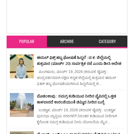
Item Reviewed:
ನಂದಾವರ-ಕೋಟೆ ನಿವಾಸಿ, ಬಂಟ್ವಾಳ ತೌಹೀದ್ ಶಾಲಾ ವಿದ್ಯಾರ್ಥಿ ರಿಶಾನ್ ಗೆ
ಎಸ್ಸೆಸ್ಸೆಲ್ಸಿ ಪರೀಕ್ಷೆಯಲ್ಲಿ 96 ಶೇಕಡಾ ಅಂಕಗಳು
Rating:
5
Reviewed By:
karavali Times
POPULAR
ARCHIVE
CATEGORY
ಈದುಲ್ ಫಿತ್ರ್ ಹಬ್ಬ ಘೋಷಣೆ ಹಿನ್ನಲೆ : ದ.ಕ. ಜಿಲ್ಲೆಯಲ್ಲಿ
ಶುಕ್ರವಾರ (ಮಾರ್ಚ್ 20) ಸಾರ್ವತ್ರಿಕ ರಜೆ ಎಂದು ಡೀಸಿ ಆದೇಶ
ಮಂಗಳೂರು, ಮಾರ್ಚ್ 19, 2026 (ಕರಾವಳಿ ಟೈಮ್ಸ್) :
ಚಂದ್ರದರ್ಶನವಾಗಿ ದಕ್ಷಿಣ ಕನ್ನಡ ಜಿಲ್ಲೆಯಲ್ಲಿ ಶುಕ್ರವಾರ ಈದುಲ್
ಫಿತರ್ ಹಬ್ಬ ಘೋಷಣೆಯಾಗಿರುವ ಹಿನ್ನಲೆಯಲ್ಲಿ ಜಿ...
ಮೊಡಂಕಾಪು : ಸಮಗ್ರ ಕುಡಿಯುವ ನೀರಿನ ಪೈಪಿನಲ್ಲಿ ಒತ್ತಡ
ತಾಳಲಾರದೆ ಕಾರಂಜಿಯಂತೆ ಚಿಮ್ಮಿದ ನೀರಿನ ಬುಗ್ಗೆ
ಬಂಟ್ವಾಳ, ಮಾರ್ಚ್ 19, 2026 (ಕರಾವಳಿ ಟೈಮ್ಸ್) : ಬಂಟ್ವಾಳ
ಪುರಸಭಾ ವ್ಯಾಪ್ತಿಯ ನಗರಗಳಿಗೆ ನಿರಂತರ ಕುಡಿಯುವ ನೀರಿಗಾಗಿ
ಕೈಗೊಂಡ ಸಮಗ್ರ ಕುಡಿಯುವ ನೀರು ಯೋಜನೆಯ ಮೈನ...