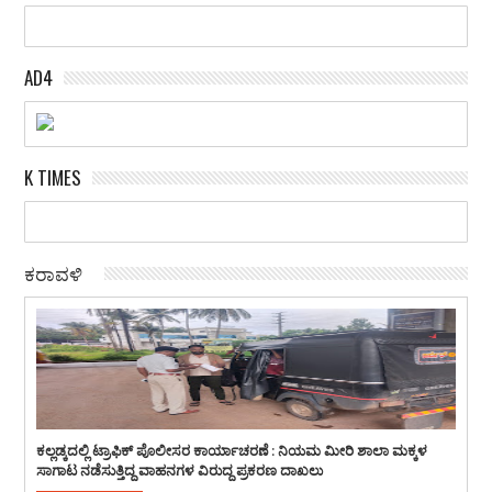
AD4
K TIMES
ಕರಾವಳಿ
ಕಲ್ಲಡ್ಕದಲ್ಲಿ ಟ್ರಾಫಿಕ್ ಪೊಲೀಸರ ಕಾರ್ಯಾಚರಣೆ : ನಿಯಮ ಮೀರಿ ಶಾಲಾ ಮಕ್ಕಳ
ಸಾಗಾಟ ನಡೆಸುತ್ತಿದ್ದ ವಾಹನಗಳ ವಿರುದ್ದ ಪ್ರಕರಣ ದಾಖಲು