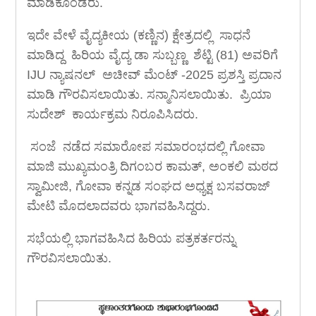
ಮಾಡಿಕೊಂಡರು.
ಇದೇ ವೇಳೆ ವೈದ್ಯಕೀಯ (ಕಣ್ಣಿನ) ಕ್ಷೇತ್ರದಲ್ಲಿ ಸಾಧನೆ
ಮಾಡಿದ್ದ ಹಿರಿಯ ವೈದ್ಯ ಡಾ ಸುಬ್ಬಣ್ಣ ಶೆಟ್ಟಿ (81) ಅವರಿಗೆ
IJU ನ್ಯಾಷನಲ್ ಅಚೀವ್ ಮೆಂಟ್ -2025 ಪ್ರಶಸ್ತಿ ಪ್ರದಾನ
ಮಾಡಿ ಗೌರವಿಸಲಾಯಿತು. ಸನ್ಮಾನಿಸಲಾಯಿತು. ಪ್ರಿಯಾ
ಸುದೇಶ್ ಕಾರ್ಯಕ್ರಮ ನಿರೂಪಿಸಿದರು.
ಸಂಜೆ ನಡೆದ ಸಮಾರೋಪ ಸಮಾರಂಭದಲ್ಲಿ ಗೋವಾ
ಮಾಜಿ ಮುಖ್ಯಮಂತ್ರಿ ದಿಗಂಬರ ಕಾಮತ್, ಅಂಕಲಿ ಮಠದ
ಸ್ವಾಮೀಜಿ, ಗೋವಾ ಕನ್ನಡ ಸಂಘದ ಅಧ್ಯಕ್ಷ ಬಸವರಾಜ್
ಮೇಟಿ ಮೊದಲಾದವರು ಭಾಗವಹಿಸಿದ್ದರು.
ಸಭೆಯಲ್ಲಿ ಭಾಗವಹಿಸಿದ ಹಿರಿಯ ಪತ್ರಕರ್ತರನ್ನು
ಗೌರವಿಸಲಾಯಿತು.