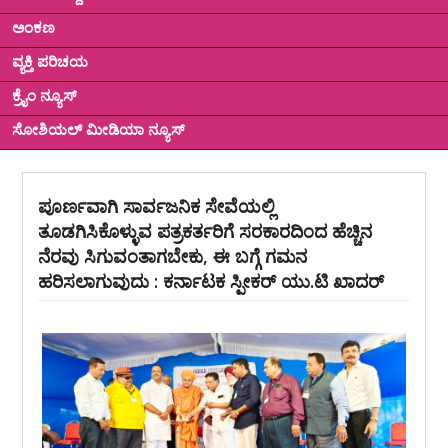
ಅಂಕಣ
ವ್ಯಕ್ತಿ ಪರಿಚಯ
ಕ್ರೈಂ ನ್ಯೂಸ್
ಸೋಶಿಯಲ್ ಮೀಡಿಯಾ ನ್ಯೂಸ್
ಪೂರ್ಣವಾಗಿ ಸಾರ್ವಜನಿಕ ಸೇವೆಯಲ್ಲಿ
ತೂಡಗಿಸಿಕೊಳ್ಳುವ ಪತ್ರಕರ್ತರಿಗೆ ಸರಕಾರದಿಂದ ಹೆಚ್ಚಿನ
ನೆರವು ಸಿಗುವಂತಾಗಬೇಕು, ಈ ಬಗ್ಗೆ ಗಮನ
ಹರಿಸಲಾಗುವುದು : ಕರ್ನಾಟಕ ಸ್ಪೀಕರ್ ಯು.ಟಿ ಖಾದರ್