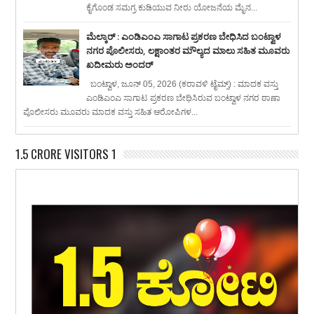
ಕೈಗೊಂಡ ಸಮಗ್ರ ಕುಡಿಯುವ ನೀರು ಯೋಜನೆಯ ಮೈನ...
ಮೆಲ್ಕಾರ್ : ಎಂಡಿಎಂಎ ಸಾಗಾಟ ಪ್ರಕರಣ ಬೇಧಿಸಿದ ಬಂಟ್ವಾಳ
ನಗರ ಪೊಲೀಸರು, ಲಕ್ಷಾಂತರ ಮೌಲ್ಯದ ಮಾಲು ಸಹಿತ ಮೂವರು
ಖದೀಮರು ಅಂದರ್
ಬಂಟ್ವಾಳ, ಜೂನ್ 05, 2026 (ಕರಾವಳಿ ಟೈಮ್ಸ್) : ಮಾದಕ ವಸ್ತು
ಎಂಡಿಎಂಎ ಸಾಗಾಟ ಪ್ರಕರಣ ಬೇಧಿಸಿರುವ ಬಂಟ್ವಾಳ ನಗರ ಠಾಣಾ
ಪೊಲೀಸರು ಮೂವರು ಮಾದಕ ವಸ್ತು ಸಹಿತ ಆರೋಪಿಗಳ...
1.5 CRORE VISITORS 1