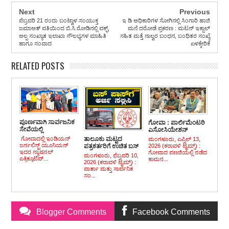
Next
Previous
ಪೆಬ್ರವರಿ 21 ರಂದು ಬಂಟ್ವಾಳ ಸಂಯುಕ್ತ
ಇ ಡಿ ಅಧಿಕಾರಿಗಳ ಸೋಗಿನಲ್ಲಿ ಸಿಂಗಾರಿ ಹಾಜಿ
ಜಮಾಅತ್ ವತಿಯಿಂದ ಬಿ.ಸಿ.ರೋಡಿನಲ್ಲಿ ವಕ್ಫ್,
ಮನೆ ದರೋಡೆ ಪ್ರಕರಣ : ಮಟನ್ ಇಕ್ಬಾಲ್
ಅಲ್ಪ ಸಂಖ್ಯಾತ ಇಲಾಖಾ ಸೌಲಭ್ಯಗಳ ಮಾಹಿತಿ
ಸಹಿತ ಮತ್ತೆ ನಾಲ್ವರ ಬಂಧನ, ಬಂಧಿತರ ಸಂಖ್ಯೆ
ಹಾಗೂ ಸಂವಾದ
ಏಳಕ್ಕೇರಿಕೆ
RELATED POSTS
ಪೂರ್ಣವಾಗಿ ಸಾರ್ವಜನಿಕ
ಗೋವಾ : ಪಾರ್ಲಿಮೆಂಟರಿ
ಸೇವೆಯಲ್ಲಿ
ಎಸೋಸಿಯೇಶನ್
ತೂಡಗಿಸಿಕೊಳ್ಳುವ
ಸಮ್ಮೇಳನದಲ್ಲಿ ಕರ್ನಾಟಕ
ತಾಲೂಕು ಮಟ್ಟದ
ಗೋವಾದಲ್ಲಿ ಇಂಡಿಯನ್
ಮಂಗಳೂರು, ಎಪ್ರಿಲ್ 13,
ಪತ್ರಕರ್ತರಿಗೆ ಸರಕಾರದಿಂದ
ಸ್ಪೀಕರ್ ಡಾ. ಯು.ಟಿ.
ಜರ್ನಲಿಸ್ಟ್ ಯೂನಿಯನ್
ಪತ್ರಕರ್ತರಿಗೆ ಉಚಿತ ಬಸ್
2026 (ಕರಾವಳಿ ಟೈಮ್ಸ್) :
ಹೆಚ್ಚಿನ ನೆರವು
ಖಾದರ್ ಭಾಷಣ
ಇದರ ನ್ಯಾಷನಲ್
ಗೋವಾದ ಪಣಜಿಯಲ್ಲಿ ನಡೆದ
ಪಾಸ್ : ಸೇವಾ ಸಿಂಧು
ಮಂಗಳೂರು, ಫೆಬ್ರವರಿ 10,
ಸಿಗುವಂತಾಗಬೇಕು, ಈ ಬಗ್ಗೆ
ಎಕ್ಸಿಕ್ಯೂಟಿವ್...
ಕಾಮನ...
ಪೋರ್ಟಲ್ ಮೂಲಕ ಆನ್
2026 (ಕರಾವಳಿ ಟೈಮ್ಸ್) :
ಗಮನ ಹರಿಸಲಾಗುವುದು :
ಲೈನ್ ಅರ್ಜಿ ಆಹ್ವಾನ
ವಾರ್ತಾ ಮತ್ತು ಸಾರ್ವನಿಕ
ಕರ್ನಾಟಕ ಸ್ಪೀಕರ್ ಯು.ಟಿ
ಸಂ...
ಖಾದರ್
Blogger Comments
Facebook Comments