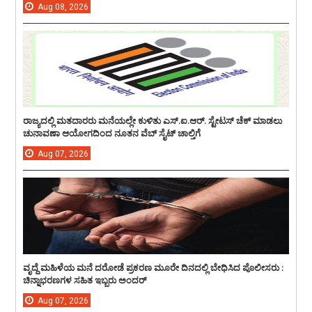
Aug
08,
2026
ರಾಜ್ಯದಲ್ಲಿ ಮತದಾರರು ಮನೆಯಲ್ಲೇ ಕುಳಿತು ಎಸ್.ಐ.ಆರ್. ಸ್ಟೇಟಸ್ ಚೆಕ್ ಮಾಡಲು
ಚುನಾವಣಾ ಆಯೋಗದಿಂದ ನೂತನ ವೆಬ್ ಸೈಟ್ ಚಾಲ್ತಿಗೆ
Aug
07,
2026
ವೃದ್ದೆ ಮಹಿಳೆಯ ಮನೆ ದರೋಡೆ ಪ್ರಕರಣ ಮೂರೇ ದಿನದಲ್ಲಿ ಬೇಧಿಸಿದ ಪೊಲೀಸರು :
ಚಿನ್ನಾಭರಣಗಳ ಸಹಿತ ಇಬ್ಬರು ಅಂದರ್
Aug
07,
2026