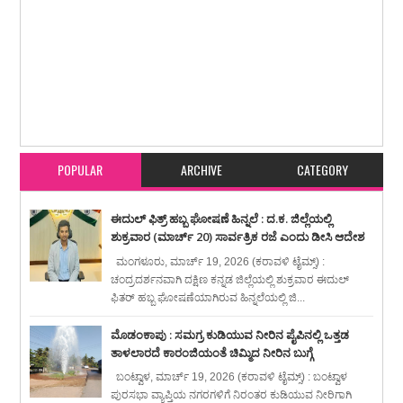
Item Reviewed:
ಪೂರ್ಣವಾಗಿ ಸಾರ್ವಜನಿಕ ಸೇವೆಯಲ್ಲಿ ತೂಡಗಿಸಿಕೊಳ್ಳುವ ಪತ್ರಕರ್ತರಿಗೆ
ಸರಕಾರದಿಂದ ಹೆಚ್ಚಿನ ನೆರವು ಸಿಗುವಂತಾಗಬೇಕು, ಈ ಬಗ್ಗೆ ಗಮನ ಹರಿಸಲಾಗುವುದು : ಕರ್ನಾಟಕ
ಸ್ಪೀಕರ್ ಯು.ಟಿ ಖಾದರ್
Rating:
5
Reviewed By:
lk
POPULAR
ARCHIVE
CATEGORY
ಈದುಲ್ ಫಿತ್ರ್ ಹಬ್ಬ ಘೋಷಣೆ ಹಿನ್ನಲೆ : ದ.ಕ. ಜಿಲ್ಲೆಯಲ್ಲಿ
ಶುಕ್ರವಾರ (ಮಾರ್ಚ್ 20) ಸಾರ್ವತ್ರಿಕ ರಜೆ ಎಂದು ಡೀಸಿ ಆದೇಶ
ಮಂಗಳೂರು, ಮಾರ್ಚ್ 19, 2026 (ಕರಾವಳಿ ಟೈಮ್ಸ್) :
ಚಂದ್ರದರ್ಶನವಾಗಿ ದಕ್ಷಿಣ ಕನ್ನಡ ಜಿಲ್ಲೆಯಲ್ಲಿ ಶುಕ್ರವಾರ ಈದುಲ್
ಫಿತರ್ ಹಬ್ಬ ಘೋಷಣೆಯಾಗಿರುವ ಹಿನ್ನಲೆಯಲ್ಲಿ ಜಿ...
ಮೊಡಂಕಾಪು : ಸಮಗ್ರ ಕುಡಿಯುವ ನೀರಿನ ಪೈಪಿನಲ್ಲಿ ಒತ್ತಡ
ತಾಳಲಾರದೆ ಕಾರಂಜಿಯಂತೆ ಚಿಮ್ಮಿದ ನೀರಿನ ಬುಗ್ಗೆ
ಬಂಟ್ವಾಳ, ಮಾರ್ಚ್ 19, 2026 (ಕರಾವಳಿ ಟೈಮ್ಸ್) : ಬಂಟ್ವಾಳ
ಪುರಸಭಾ ವ್ಯಾಪ್ತಿಯ ನಗರಗಳಿಗೆ ನಿರಂತರ ಕುಡಿಯುವ ನೀರಿಗಾಗಿ