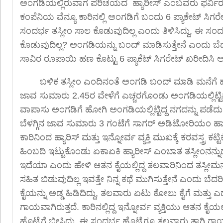
ಅಂಗಡಿಯಲ್ಲಿರುವಾಗ ಪರಿಚಯದ ಹ್ಯಾರೀಸ್ ಎಂಬವರು ಫರ್ವ
ಕಂಪೆನಿಯ ವೆನ್ಯೂ ಕಾರಿನಲ್ಲಿ ಅಂಗಡಿಗೆ ಬಂದು 6 ಪ್ಯಾಕೇಟ್ ಸಿಗರ
ಸಂದರ್ಭ ತಸ್ಲೀಂ ಸಾಲ ಕೊಡುವುದಿಲ್ಲ ಎಂದು ತಿಳಿಸಿದ್ದು, ಈ ಸಂದ
ಕೊಡುವುದಿಲ್ಲ? ಅಂಗಡಿಯನ್ನು ಬಂದ್ ಮಾಡಿಸುತ್ತೇನೆ ಎಂದು ಬೆದರ
ಸಾವಿರ ರೂಪಾಯಿ ಹಣ ಕೊಟ್ಟು 6 ಪ್ಯಾಕೆಟ್ ಸಿಗರೇಟ್ ಖರೀದಿಸಿ ಅಲ್
ಬಳಿಕ ತಸ್ಲೀಂ ಎಂದಿನಂತೆ ಅಂಗಡಿ ಬಂದ್ ಮಾಡಿ ಮನೆಗೆ ಹ
ಜಾವ ಸುಮಾರು 2.45ರ ವೇಳೆಗೆ ಎಚ್ಚರಗೊಂಡು ಅಂಗಡಿಯಲ್ಲಿಟ್ಟಿದ
ವಾಪಾಸು ಅಂಗಡಿಗೆ ಹೋಗಿ ಅಂಗಡಿಯಲ್ಲಿಟ್ಟಿದ್ದ ನಗದನ್ನು ಪಡೆದು
ಬೆಳಗ್ಗಿನ ಜಾವ ಸುಮಾರು 3 ಗಂಟೆಗೆ ಸಾಗರ್ ಅಡಿಟೋರಿಯಂ ಹಾಲ್ 
ಕಾರಿನಿಂದ ಹ್ಯಾರಿಸ್ ಮತ್ತು ಇನ್ನೋರ್ವ ವ್ಯಕ್ತಿ ಮುಖಕ್ಕೆ ಕರವಸ್ತ್ರ ಕ
ಹಿಂಬದಿ ಇಟ್ಟುಕೊಂಡು ಏಕಾಏಕಿ ಹ್ಯಾರೀಸ್ ಎಂಬಾತ ತಸ್ಲೀಂನನ್ನುದ
ಇದೆಯಾ ಎಂದು ಹೇಳಿ ಆತನ ಕೈಯಲ್ಲಿದ್ದ ತಲವಾರಿನಿಂದ ತಸ್ಲೀಮನ ತ
ಸಹಿತ ಬಿಡುವುದಿಲ್ಲ ಇವತ್ತೇ ನಿನ್ನ ಕಥೆ ಮುಗಿಸುತ್ತೇನೆ ಎಂದು ಬೆದರ
ಕೈಯನ್ನು ಅಡ್ಡ ಹಿಡಿದಿದ್ದು, ತಲವಾರು ಏಟು ಕೋಲು ಕೈಗೆ ಮತ್ತು ಎಡ
ಗಾಯವಾಗಿರುತ್ತದೆ. ಕಾರಿನಲ್ಲಿದ್ದ ಇನ್ನೋರ್ವ ವ್ಯಕ್ತಿಯು ಆತನ ಕೈಯ
ಹೊಟ್ಟೆಗೆ ಬೀಸಿದ್ದು, ಈ ಸಂದರ್ಭ ಹೊಟ್ಟೆಗೂ ತಲವಾರು ತಾಗಿ ಗಾ