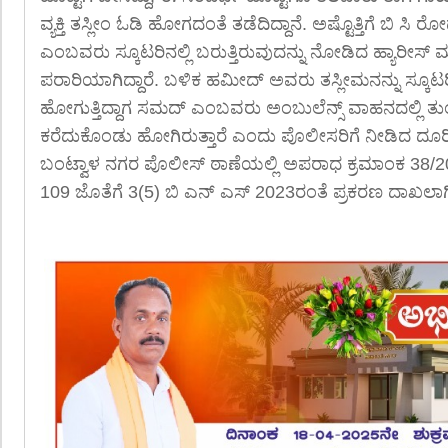
ವ್ಯಕ್ತಿ ತಸ್ಲೀಂ ಓಡಿ ಹೋಗದಂತೆ ತಡೆದಿದ್ದಾನೆ. ಅಷ್ಟೊತ್ತಿಗೆ ಬಿ
ಎಂಬವರು ಸ್ಕೂಟರಿನಲ್ಲಿ ಬರುತ್ತಿರುವುದನ್ನು ನೋಡಿದ ಹ್ಯಾರೀಸ್ ಮ
ಪರಾರಿಯಾಗಿದ್ದಾರೆ. ಬಳಿಕ ಹಮೀದ್ ಅವರು ತಸ್ಲೀಮನನ್ನು ಸ್ಕೂಟರಿನಲ
ಹೋಗುತ್ತಿದ್ದಾಗ ಸಮದ್ ಎಂಬವರು ಅಂಬುಲೆನ್ಸ್ ವಾಹನದಲ್ಲಿ ತುಂಬೆ
ಕರೆದುಕೊಂಡು ಹೋಗಿರುತ್ತಾರೆ ಎಂದು ಪೊಲೀಸರಿಗೆ ನೀಡಿದ ದೂರಿನಲ್ಲಿ
ಬಂಟ್ವಾಳ ನಗರ ಪೊಲೀಸ್ ಠಾಣೆಯಲ್ಲಿ ಅಪರಾಧ ಕ್ರಮಾಂಕ 38/2
109 ಜೊತೆಗೆ 3(5) ಬಿ ಎನ್ ಎಸ್ 2023ರಂತೆ ಪ್ರಕರಣ ದಾಖಲಾಗ