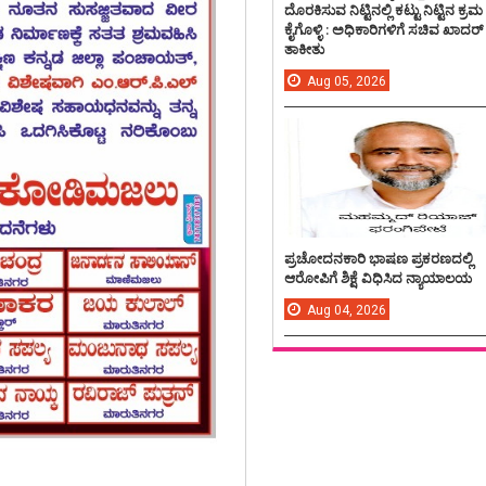
ದೊರಕಿಸುವ ನಿಟ್ಟಿನಲ್ಲಿ ಕಟ್ಟು ನಿಟ್ಟಿನ ಕ್ರಮ
ಕೈಗೊಳ್ಳಿ : ಅಧಿಕಾರಿಗಳಿಗೆ ಸಚಿವ ಖಾದರ್
ತಾಕೀತು
Aug
05,
2026
ಪ್ರಚೋದನಕಾರಿ ಭಾಷಣ ಪ್ರಕರಣದಲ್ಲಿ
ಆರೋಪಿಗೆ ಶಿಕ್ಷೆ ವಿಧಿಸಿದ ನ್ಯಾಯಾಲಯ
Aug
04,
2026