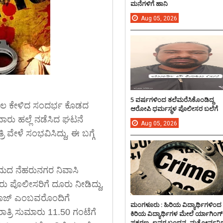
ಮನೆಗಳಿಗೆ ಹಾನಿ
Aug
05,
2026
5 ವರ್ಷಗಳಿಂದ ತಲೆಮರೆಸಿಕೊಂಡಿದ್ದ
ಾಲ ಕೇಳಿದ ಸಂದರ್ಭ ಕೊಡದ
ಆರೋಪಿ ಧರ್ಮಸ್ಥಳ ಪೊಲೀಸರ ಬಲೆಗೆ
ಾರು ಹಲ್ಲೆ ನಡೆಸಿದ ಘಟನೆ
Aug
05,
2026
ೇಳೆ ಸಂಭವಿಸಿದ್ದು, ಈ ಬಗ್ಗೆ
ಾಮದ ನೆಹರುನಗರ ನಿವಾಸಿ
 ಪೊಲೀಸರಿಗೆ ದೂರು ನೀಡಿದ್ದು,
ಾಜ್ ಎಂಬವರೊಂದಿಗೆ
ಮಂಗಳೂರು : ಹಿರಿಯ ವಿದ್ಯಾರ್ಥಿಗಳಿಂದ
ತ್ರಿ ಸುಮಾರು 11.50 ಗಂಟೆಗೆ
ಕಿರಿಯ ವಿದ್ಯಾರ್ಥಿಗಳ ಮೇಲೆ ರ್ಯಾಗಿಂಗ್
ಪ್ರಕರಣ, ಐವರ ಬಂಧನ, ಮತ್ತೋರ್ವನಿಗ