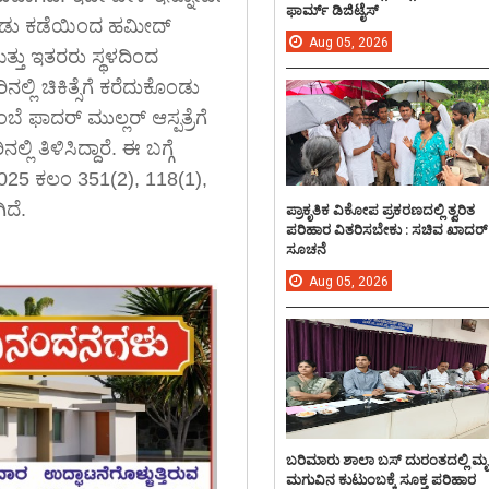
ಫಾರ್ಮ್ ಡಿಜಿಟೈಸ್
 ಸಿ ರೋಡು ಕಡೆಯಿಂದ ಹಮೀದ್
Aug
05,
2026
ತ್ತು ಇತರರು ಸ್ಥಳದಿಂದ
್ಲಿ ಚಿಕಿತ್ಸೆಗೆ ಕರೆದುಕೊಂಡು
 ಫಾದರ್ ಮುಲ್ಲರ್ ಆಸ್ಪತ್ರೆಗೆ
 ತಿಳಿಸಿದ್ದಾರೆ. ಈ ಬಗ್ಗೆ
025 ಕಲಂ 351(2), 118(1),
ಿದೆ.
ಪ್ರಾಕೃತಿಕ ವಿಕೋಪ ಪ್ರಕರಣದಲ್ಲಿ ತ್ವರಿತ
ಪರಿಹಾರ ವಿತರಿಸಬೇಕು : ಸಚಿವ ಖಾದರ್
ಸೂಚನೆ
Aug
05,
2026
ಬರಿಮಾರು ಶಾಲಾ ಬಸ್ ದುರಂತದಲ್ಲಿ ಮ
ಮಗುವಿನ ಕುಟುಂಬಕ್ಕೆ ಸೂಕ್ತ ಪರಿಹಾರ