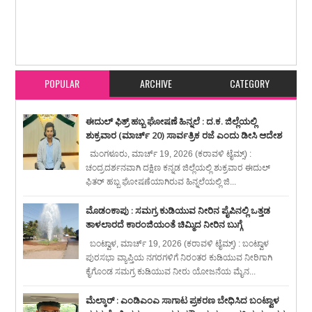
Item Reviewed:
ಕರಿಯಂಗಳ : ಕುಡಿತದ ಚಟ ಹೊಂದಿದ್ದ ವ್ಯಕ್ತಿ ನೇಣಿಗೆ ಶರಣು
Rating:
5
Reviewed By:
karavali Times
POPULAR
ARCHIVE
CATEGORY
ಈದುಲ್ ಫಿತ್ರ್ ಹಬ್ಬ ಘೋಷಣೆ ಹಿನ್ನಲೆ : ದ.ಕ. ಜಿಲ್ಲೆಯಲ್ಲಿ
ಶುಕ್ರವಾರ (ಮಾರ್ಚ್ 20) ಸಾರ್ವತ್ರಿಕ ರಜೆ ಎಂದು ಡೀಸಿ ಆದೇಶ
ಮಂಗಳೂರು, ಮಾರ್ಚ್ 19, 2026 (ಕರಾವಳಿ ಟೈಮ್ಸ್) :
ಚಂದ್ರದರ್ಶನವಾಗಿ ದಕ್ಷಿಣ ಕನ್ನಡ ಜಿಲ್ಲೆಯಲ್ಲಿ ಶುಕ್ರವಾರ ಈದುಲ್
ಫಿತರ್ ಹಬ್ಬ ಘೋಷಣೆಯಾಗಿರುವ ಹಿನ್ನಲೆಯಲ್ಲಿ ಜಿ...
ಮೊಡಂಕಾಪು : ಸಮಗ್ರ ಕುಡಿಯುವ ನೀರಿನ ಪೈಪಿನಲ್ಲಿ ಒತ್ತಡ
ತಾಳಲಾರದೆ ಕಾರಂಜಿಯಂತೆ ಚಿಮ್ಮಿದ ನೀರಿನ ಬುಗ್ಗೆ
ಬಂಟ್ವಾಳ, ಮಾರ್ಚ್ 19, 2026 (ಕರಾವಳಿ ಟೈಮ್ಸ್) : ಬಂಟ್ವಾಳ
ಪುರಸಭಾ ವ್ಯಾಪ್ತಿಯ ನಗರಗಳಿಗೆ ನಿರಂತರ ಕುಡಿಯುವ ನೀರಿಗಾಗಿ
ಕೈಗೊಂಡ ಸಮಗ್ರ ಕುಡಿಯುವ ನೀರು ಯೋಜನೆಯ ಮೈನ...
ಮೆಲ್ಕಾರ್ : ಎಂಡಿಎಂಎ ಸಾಗಾಟ ಪ್ರಕರಣ ಬೇಧಿಸಿದ ಬಂಟ್ವಾಳ