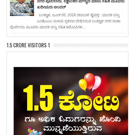
ನಗರ ಪೊಲೀಸರು, ಲಕ್ಷಾಂತರ ಮೌಲ್ಯದ ಮಾಲು ಸಹಿತ ಮೂವರು
ಖದೀಮರು ಅಂದರ್
ಬಂಟ್ವಾಳ, ಜೂನ್ 05, 2026 (ಕರಾವಳಿ ಟೈಮ್ಸ್) : ಮಾದಕ ವಸ್ತು
ಎಂಡಿಎಂಎ ಸಾಗಾಟ ಪ್ರಕರಣ ಬೇಧಿಸಿರುವ ಬಂಟ್ವಾಳ ನಗರ ಠಾಣಾ
ಪೊಲೀಸರು ಮೂವರು ಮಾದಕ ವಸ್ತು ಸಹಿತ ಆರೋಪಿಗಳ...
1.5 CRORE VISITORS 1